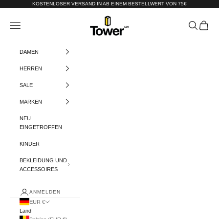
Zum Inhalt springen
KOSTENLOSER VERSAND IN AB EINEM BESTELLWERT VON 75€
Tower-London.De
Menü
Suchen
Warenko
DAMEN
HERREN
SALE
MARKEN
NEU
EINGETROFFEN
KINDER
BEKLEIDUNG UND
ACCESSOIRES
ANMELDEN
EUR €
Land