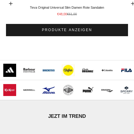
Optionen auswählen
Gehe zu Element
Teva Original Universal Slim Damen Rote Sandalen
Angebot
Regulärer Preis
€48,00
€61,00
PRODUKTE ANZEIGEN
STÖBERN
JEZT IM TREND