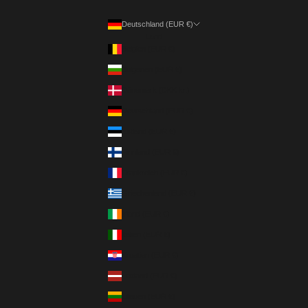
Deutschland (EUR €)
Land
Belgien (EUR €)
Bulgarien (EUR €)
Dänemark (DKK kr.)
Deutschland (EUR €)
Estland (EUR €)
Finnland (EUR €)
Frankreich (EUR €)
Griechenland (EUR €)
Irland (EUR €)
Italien (EUR €)
Kroatien (EUR €)
Lettland (EUR €)
Litauen (EUR €)