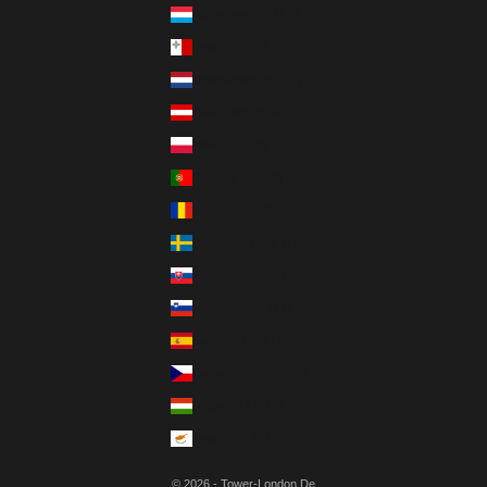
Luxemburg (EUR €)
Malta (EUR €)
Niederlande (EUR €)
Österreich (EUR €)
Polen (PLN zł)
Portugal (EUR €)
Rumänien (RON Lei)
Schweden (SEK kr)
Slowakei (EUR €)
Slowenien (EUR €)
Spanien (EUR €)
Tschechien (CZK Kč)
Ungarn (HUF Ft)
Zypern (EUR €)
© 2026 - Tower-London.De