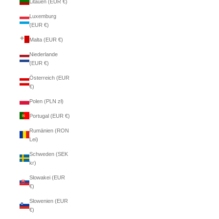
Litauen (EUR €)
Luxemburg
(EUR €)
Malta (EUR €)
Niederlande
(EUR €)
Österreich (EUR
€)
Polen (PLN zł)
Portugal (EUR €)
Rumänien (RON
Lei)
Schweden (SEK
kr)
Slowakei (EUR
€)
Slowenien (EUR
€)