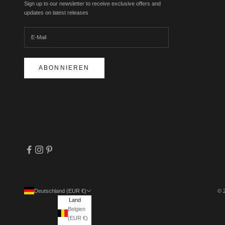
Sign up to our newsletter to receive exclusive offers and
updates on latest releases
ABONNIEREN
Deutschland (EUR €)
© 
Land
Belgien
(EUR €)