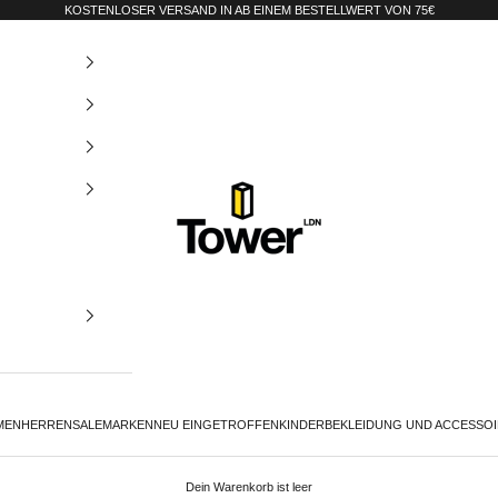
KOSTENLOSER VERSAND IN AB EINEM BESTELLWERT VON 75€
Tower-London.De
MEN
HERREN
SALE
MARKEN
NEU EINGETROFFEN
KINDER
BEKLEIDUNG UND ACCESSO
Dein Warenkorb ist leer