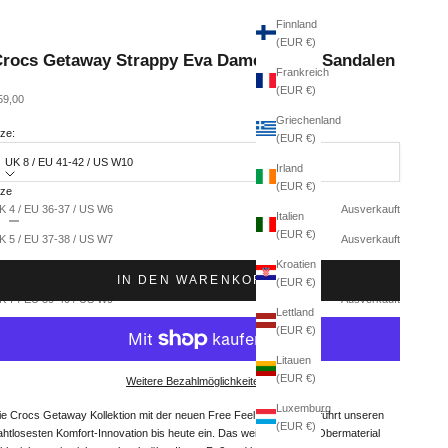
Finnland
(EUR €)
rocs Getaway Strappy Eva Damen Latte Sandalen
Frankreich
(EUR €)
ngebot
59,00
Griechenland
ize:
(EUR €)
UK 8 / EU 41-42 / US W10
Irland
(EUR €)
ize
nzahl verringern
Anzahl erhöhen
K 4 / EU 36-37 / US W6
Ausverkauft
Italien
(EUR €)
K 5 / EU 37-38 / US W7
Ausverkauft
Kroatien
K 6 / EU 38-39 / US W8
Ausverkauft
IN DEN WARENKORB
(EUR €)
K 7 / EU 39-40 / US W9
Ausverkauft
Lettland
K 8 / EU 41-42 / US W10
(EUR €)
Litauen
(EUR €)
Weitere Bezahlmöglichkeiten
Luxemburg
ie Crocs Getaway Kollektion mit der neuen Free Feel Technologie führt unseren
(EUR €)
ahtlosesten Komfort-Innovation bis heute ein. Das weiche, flexible Obermaterial