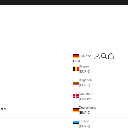
Anmelden
Suchen
Warenkorb
EUR €
Land
Belgien
(EUR €)
Bulgarien
(EUR €)
Dänemark
(DKK kr.)
Deutschland
IRES
(EUR €)
Estland
(EUR €)