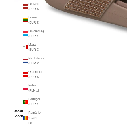
Lettland
(EUR €)
Litauen
(EUR €)
Luxemburg
(EUR €)
Malta
(EUR €)
Niederlande
(EUR €)
Österreich
(EUR €)
Polen
(PLN zł)
Portugal
(EUR €)
Description
Rumänien
Specifications
(RON
Lei)