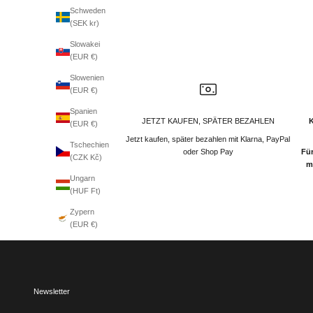
Schweden
(SEK kr)
Slowakei
(EUR €)
Slowenien
(EUR €)
Spanien
JETZT KAUFEN, SPÄTER BEZAHLEN
(EUR €)
Jetzt kaufen, später bezahlen mit Klarna, PayPal
Tschechien
oder Shop Pay
Für
(CZK Kč)
m
Ungarn
(HUF Ft)
Zypern
(EUR €)
Newsletter