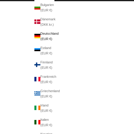
Bulgarien
(EUR €)
Dänemark
(DKK kr.)
Deutschland
(EUR €)
Estland
(EUR €)
Finnland
(EUR €)
Frankreich
(EUR €)
Griechenland
(EUR €)
Irland
(EUR €)
Italien
(EUR €)
Kroatien