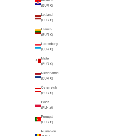
(EUR €)
Lettland
(EUR €)
Litauen
(EUR €)
Luxemburg
(EUR €)
Malta
(EUR €)
Niederlande
(EUR €)
Österreich
(EUR €)
Polen
(PLN zł)
Portugal
(EUR €)
Rumänien