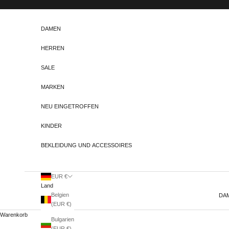
Zum Inhalt springen
DAMEN
HERREN
SALE
MARKEN
NEU EINGETROFFEN
KINDER
BEKLEIDUNG UND ACCESSOIRES
EUR €
Land
Belgien
DA
(EUR €)
Warenkorb
Bulgarien
(EUR €)