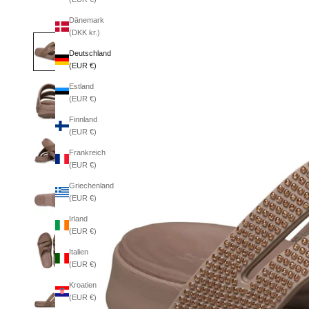
Dänemark
(DKK kr.)
Deutschland
(EUR €)
Estland
(EUR €)
Finnland
(EUR €)
Frankreich
(EUR €)
Griechenland
(EUR €)
Irland
(EUR €)
Italien
(EUR €)
Kroatien
(EUR €)