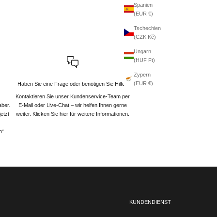
Spanien
(EUR €)
Tschechien
(CZK Kč)
Ungarn
(HUF Ft)
Zypern
(EUR €)
Haben Sie eine Frage oder benötigen Sie Hilfe?
Kontaktieren Sie unser Kundenservice-Team per
aber.
E-Mail oder Live-Chat – wir helfen Ihnen gerne
etzt
weiter
. Klicken Sie hier für weitere Informationen.
n*
KUNDENDIENST