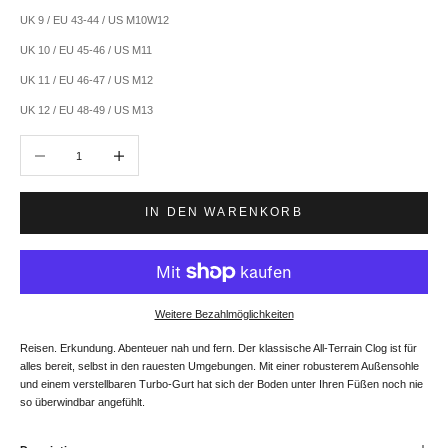
UK 9 / EU 43-44 / US M10W12
UK 10 / EU 45-46 / US M11
UK 11 / EU 46-47 / US M12
UK 12 / EU 48-49 / US M13
Anzahl verringern
Anzahl erhöhen
IN DEN WARENKORB
Weitere Bezahlmöglichkeiten
Reisen. Erkundung. Abenteuer nah und fern. Der klassische All-Terrain Clog ist für
alles bereit, selbst in den rauesten Umgebungen. Mit einer robusterem Außensohle
und einem verstellbaren Turbo-Gurt hat sich der Boden unter Ihren Füßen noch nie
so überwindbar angefühlt.