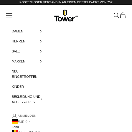
Zum Inhalt springen
KOSTENLOSER VERSAND IN AB EINEM BESTELLWERT VON 75€
Tower-London.De
Menü
Suchen
Warenko
DAMEN
HERREN
SALE
MARKEN
NEU
EINGETROFFEN
KINDER
BEKLEIDUNG UND
ACCESSOIRES
ANMELDEN
EUR €
Land