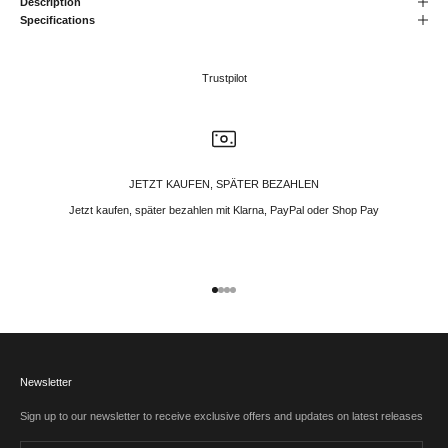
Description
Specifications
Trustpilot
JETZT KAUFEN, SPÄTER BEZAHLEN
Jetzt kaufen, später bezahlen mit Klarna, PayPal oder Shop Pay
Gehe zu Element 1
Gehe zu Element 2
Gehe zu Element 3
Gehe zu Element 4
Newsletter
Sign up to our newsletter to receive exclusive offers and updates on latest releases