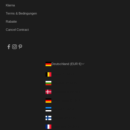
Klarna
Terms & Bedingungen
Rabatte
Cancel Contract
Deutschland (EUR €)
Land
Belgien (EUR €)
Bulgarien (EUR €)
Dänemark (DKK kr.)
Deutschland (EUR €)
Estland (EUR €)
Finnland (EUR €)
Frankreich (EUR €)