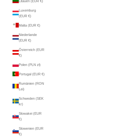
Litauen (EUR €)
Luxemburg
(EUR €)
Malta (EUR €)
Niederlande
(EUR €)
Österreich (EUR
€)
Polen (PLN zł)
Portugal (EUR €)
Rumänien (RON
Lei)
Schweden (SEK
kr)
Slowakei (EUR
€)
Slowenien (EUR
€)