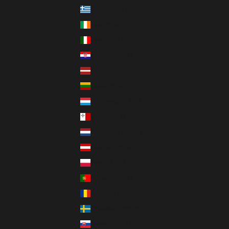
Griechenland (EUR €)
Irland (EUR €)
Italien (EUR €)
Kroatien (EUR €)
Lettland (EUR €)
Litauen (EUR €)
Luxemburg (EUR €)
Malta (EUR €)
Niederlande (EUR €)
Österreich (EUR €)
Polen (PLN zł)
Portugal (EUR €)
Rumänien (RON Lei)
Schweden (SEK kr)
Slowakei (EUR €)