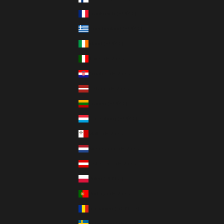
Frankreich (EUR €)
Griechenland (EUR €)
Irland (EUR €)
Italien (EUR €)
Kroatien (EUR €)
Lettland (EUR €)
Litauen (EUR €)
Luxemburg (EUR €)
Malta (EUR €)
Niederlande (EUR €)
Österreich (EUR €)
Polen (PLN zł)
Portugal (EUR €)
Rumänien (RON Lei)
Schweden (SEK kr)