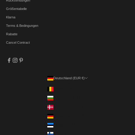
Rücksendungen
Größentabelle
Klarna
Terms & Bedingungen
Rabatte
Cancel Contract
Deutschland (EUR €)
Land
Belgien (EUR €)
Bulgarien (EUR €)
Dänemark (DKK kr.)
Deutschland (EUR €)
Estland (EUR €)
Finnland (EUR €)