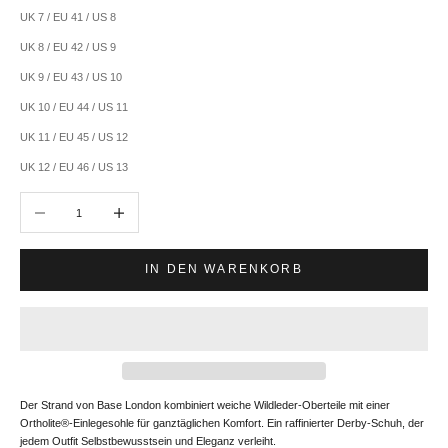
UK 7 / EU 41 / US 8
UK 8 / EU 42 / US 9
UK 9 / EU 43 / US 10
UK 10 / EU 44 / US 11
UK 11 / EU 45 / US 12
UK 12 / EU 46 / US 13
Anzahl verringern
Anzahl erhöhen
IN DEN WARENKORB
Der Strand von Base London kombiniert weiche Wildleder-Oberteile mit einer
Ortholite®-Einlegesohle für ganztäglichen Komfort. Ein raffinierter Derby-Schuh, der
jedem Outfit Selbstbewusstsein und Eleganz verleiht.