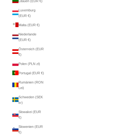
Litauen (EUR €)
Luxemburg
(EUR €)
Malta (EUR €)
Niederlande
(EUR €)
Österreich (EUR
€)
Polen (PLN zł)
Portugal (EUR €)
Rumänien (RON
Lei)
Schweden (SEK
kr)
Slowakei (EUR
€)
Slowenien (EUR
€)