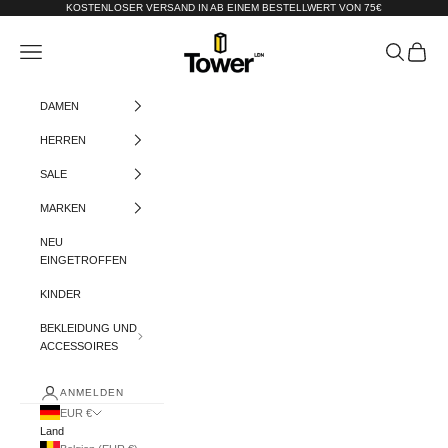
Zum Inhalt springen
KOSTENLOSER VERSAND IN AB EINEM BESTELLWERT VON 75€
Tower-London.De
Menü
Suchen
Warenko
DAMEN
HERREN
SALE
MARKEN
NEU
EINGETROFFEN
KINDER
BEKLEIDUNG UND
ACCESSOIRES
ANMELDEN
EUR €
Land