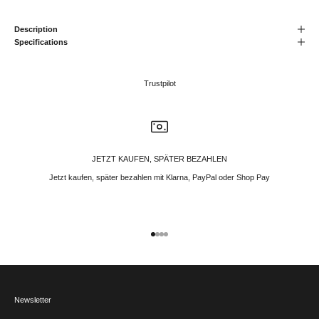
Description
Specifications
Trustpilot
JETZT KAUFEN, SPÄTER BEZAHLEN
Jetzt kaufen, später bezahlen mit Klarna, PayPal oder Shop Pay
Gehe zu Element 1
Gehe zu Element 2
Gehe zu Element 3
Gehe zu Element 4
Newsletter