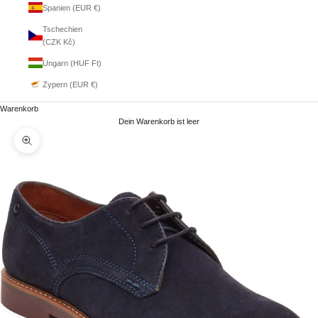
Spanien (EUR €)
Tschechien
(CZK Kč)
Ungarn (HUF Ft)
Zypern (EUR €)
Warenkorb
Dein Warenkorb ist leer
Bild vergrößern