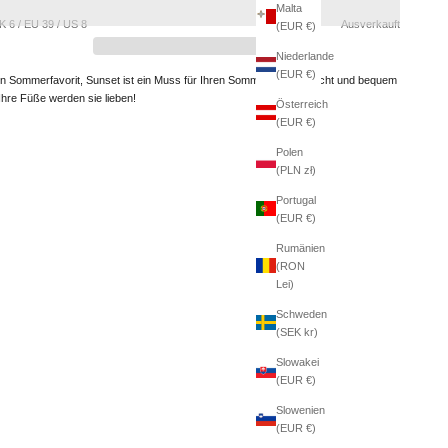
Malta
K 6 / EU 39 / US 8
Ausverkauft
(EUR €)
Niederlande
(EUR €)
in Sommerfavorit, Sunset ist ein Muss für Ihren Sommerurlaub. Leicht und bequem
 Ihre Füße werden sie lieben!
Österreich
(EUR €)
Polen
(PLN zł)
Portugal
(EUR €)
Rumänien
(RON
Lei)
Schweden
(SEK kr)
Slowakei
(EUR €)
Slowenien
(EUR €)