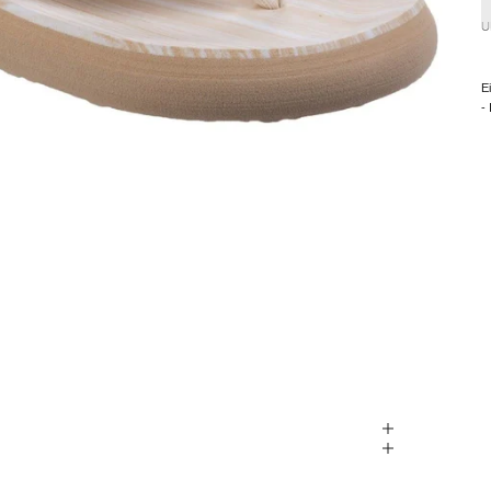
U
E
-