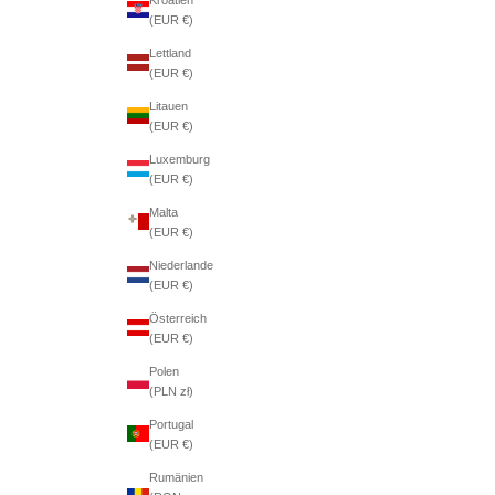
(EUR €)
Lettland
(EUR €)
Litauen
(EUR €)
Luxemburg
(EUR €)
Malta
(EUR €)
Niederlande
(EUR €)
Österreich
(EUR €)
Polen
(PLN zł)
Portugal
(EUR €)
Rumänien