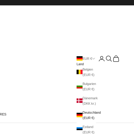
Anmelden
Suchen
Warenkorb
EUR €
Land
Belgien
(EUR €)
Bulgarien
(EUR €)
Dänemark
(DKK kr.)
Deutschland
IRES
(EUR €)
Estland
(EUR €)