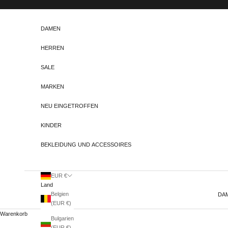
Zum Inhalt springen
DAMEN
HERREN
SALE
MARKEN
NEU EINGETROFFEN
KINDER
BEKLEIDUNG UND ACCESSOIRES
EUR €
Land
Belgien
DA
(EUR €)
Warenkorb
Bulgarien
(EUR €)