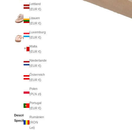
Lettland
(EUR €)
Litauen
(EUR €)
Luxemburg
(EUR €)
Malta
(EUR €)
Niederlande
(EUR €)
Österreich
(EUR €)
Polen
(PLN zł)
Portugal
(EUR €)
Description
Rumänien
Specifications
(RON
Lei)