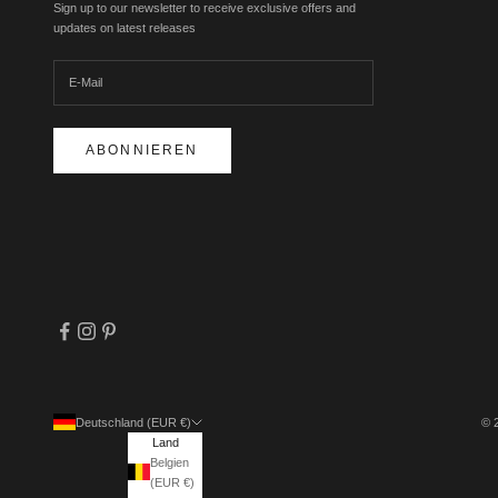
Sign up to our newsletter to receive exclusive offers and
updates on latest releases
ABONNIEREN
Deutschland (EUR €)
© 
Land
Belgien
(EUR €)