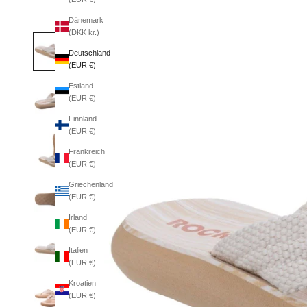
Dänemark
(DKK kr.)
Deutschland
(EUR €)
Estland
(EUR €)
Finnland
(EUR €)
Frankreich
(EUR €)
Griechenland
(EUR €)
Irland
(EUR €)
Italien
(EUR €)
Kroatien
(EUR €)