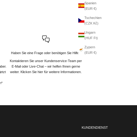
Spanien
(EUR €)
Tschechien
(CZK Kč)
Ungarn
(HUF Ft)
Zypern
(EUR €)
Haben Sie eine Frage oder benötigen Sie Hilfe?
Kontaktieren Sie unser Kundenservice-Team per
aber.
E-Mail oder Live-Chat – wir helfen Ihnen gerne
etzt
weiter
. Klicken Sie hier für weitere Informationen.
n*
KUNDENDIENST