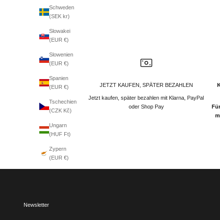
Schweden
(SEK kr)
Slowakei
(EUR €)
Slowenien
(EUR €)
Spanien
JETZT KAUFEN, SPÄTER BEZAHLEN
(EUR €)
Jetzt kaufen, später bezahlen mit Klarna, PayPal
Tschechien
oder Shop Pay
Für
(CZK Kč)
m
Ungarn
(HUF Ft)
Zypern
(EUR €)
Newsletter