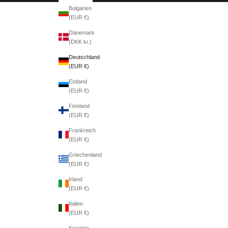
Bulgarien
(EUR €)
Dänemark
(DKK kr.)
Deutschland
(EUR €)
Estland
(EUR €)
Finnland
(EUR €)
Frankreich
(EUR €)
Griechenland
(EUR €)
Irland
(EUR €)
Italien
(EUR €)
Kroatien