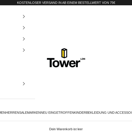
KOSTENLOSER VERSAND IN AB EINEM BESTELLWERT VON 75€
Tower-London.De
MEN
HERREN
SALE
MARKEN
NEU EINGETROFFEN
KINDER
BEKLEIDUNG UND ACCESSO
Dein Warenkorb ist leer