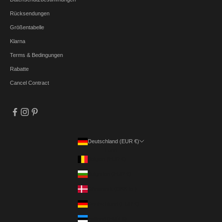
Rücksendungen
Größentabelle
Klarna
Terms & Bedingungen
Rabatte
Cancel Contract
Deutschland (EUR €)
Land
Belgien (EUR €)
Bulgarien (EUR €)
Dänemark (DKK kr.)
Deutschland (EUR €)
Estland (EUR €)