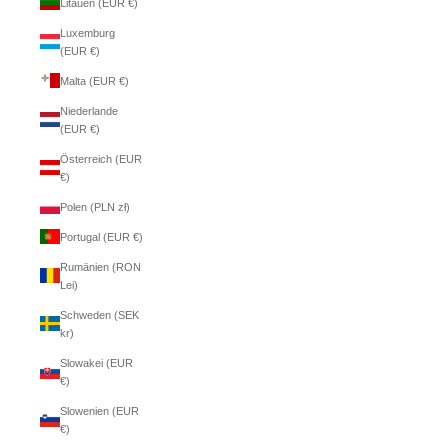
Litauen (EUR €)
Luxemburg
(EUR €)
Malta (EUR €)
Niederlande
(EUR €)
Österreich (EUR
€)
Polen (PLN zł)
Portugal (EUR €)
Rumänien (RON
Lei)
Schweden (SEK
kr)
Slowakei (EUR
€)
Slowenien (EUR
€)