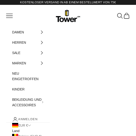
Zum Inhalt springen
KOSTENLOSER VERSAND IN AB EINEM BESTELLWERT VON 75€
Tower-London.De
Menü
Suchen
Warenko
DAMEN
HERREN
SALE
MARKEN
NEU
EINGETROFFEN
KINDER
BEKLEIDUNG UND
ACCESSOIRES
ANMELDEN
EUR €
Land