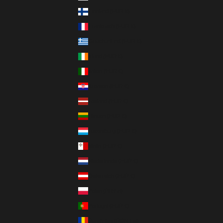
Finnland (EUR €)
Frankreich (EUR €)
Griechenland (EUR €)
Irland (EUR €)
Italien (EUR €)
Kroatien (EUR €)
Lettland (EUR €)
Litauen (EUR €)
Luxemburg (EUR €)
Malta (EUR €)
Niederlande (EUR €)
Österreich (EUR €)
Polen (PLN zł)
Portugal (EUR €)
Rumänien (RON Lei)