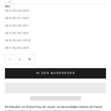
Size
UK 6 / EU 39 / US 8
UK 4 / EU 37 / US 6
UK 5 / EU 38 / US 7
UK 3 / EU 36 / US 5
UK 8 / EU 41 / US 10
UK 7 / EU 40 / US 9
Anzahl verringern
Anzahl erhöhen
IN DEN WARENKORB
Ein Klassiker von Rocket Dog, der Jazzin', ist seit unzähligen Saisons ein Favorit