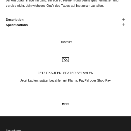
bei Rdsquad. Trage ihn ganz einfach zu Kleidern und Jeans gleichermaßen und
vergiss nicht, dein wichtiges Outfit des Tages auf Instagram zu teilen.
Description
Specifications
Trustpilot
JETZT KAUFEN, SPÄTER BEZAHLEN
Jetzt kaufen, später bezahlen mit Klarna, PayPal oder Shop Pay
Gehe zu Element 1
Gehe zu Element 2
Gehe zu Element 3
Gehe zu Element 4
Newsletter