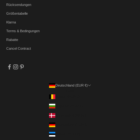
Rücksendungen
Größentabelle
Klarna
Terms & Bedingungen
Rabatte
Cancel Contract
Deutschland (EUR €)
Land
Belgien (EUR €)
Bulgarien (EUR €)
Dänemark (DKK kr.)
Deutschland (EUR €)
Estland (EUR €)