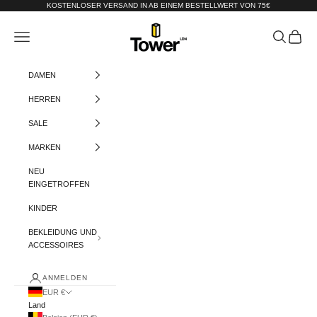
Zum Inhalt springen
KOSTENLOSER VERSAND IN AB EINEM BESTELLWERT VON 75€
Tower-London.De
Menü
Suchen
Warenko
DAMEN
HERREN
SALE
MARKEN
NEU
EINGETROFFEN
KINDER
BEKLEIDUNG UND
ACCESSOIRES
ANMELDEN
EUR €
Land