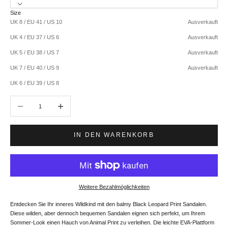
Size
UK 8 / EU 41 / US 10
Ausverkauft
UK 4 / EU 37 / US 6
Ausverkauft
UK 5 / EU 38 / US 7
Ausverkauft
UK 7 / EU 40 / US 9
Ausverkauft
UK 6 / EU 39 / US 8
Anzahl verringern
Anzahl erhöhen
IN DEN WARENKORB
Weitere Bezahlmöglichkeiten
Entdecken Sie Ihr inneres Wildkind mit den balmy Black Leopard Print Sandalen.
Diese wilden, aber dennoch bequemen Sandalen eignen sich perfekt, um Ihrem
Sommer-Look einen Hauch von Animal Print zu verleihen. Die leichte EVA-Plattform