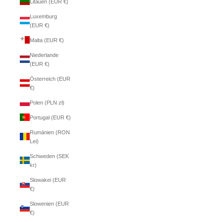
Litauen (EUR €)
Luxemburg
(EUR €)
Malta (EUR €)
Niederlande
(EUR €)
Österreich (EUR
€)
Polen (PLN zł)
Portugal (EUR €)
Rumänien (RON
Lei)
Schweden (SEK
kr)
Slowakei (EUR
€)
Slowenien (EUR
€)