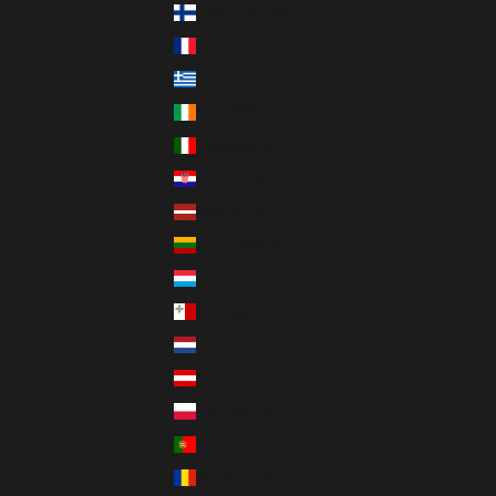
Finnland (EUR €)
Frankreich (EUR €)
Griechenland (EUR €)
Irland (EUR €)
Italien (EUR €)
Kroatien (EUR €)
Lettland (EUR €)
Litauen (EUR €)
Luxemburg (EUR €)
Malta (EUR €)
Niederlande (EUR €)
Österreich (EUR €)
Polen (PLN zł)
Portugal (EUR €)
Rumänien (RON Lei)