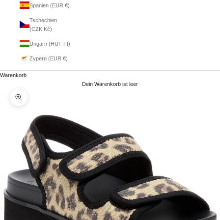
Spanien (EUR €)
Tschechien
(CZK Kč)
Ungarn (HUF Ft)
Zypern (EUR €)
Warenkorb
Dein Warenkorb ist leer
Bild vergrößern