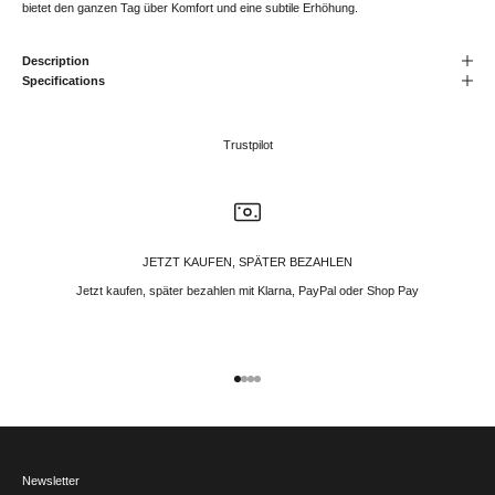
bietet den ganzen Tag über Komfort und eine subtile Erhöhung.
Description
Specifications
Trustpilot
JETZT KAUFEN, SPÄTER BEZAHLEN
Jetzt kaufen, später bezahlen mit Klarna, PayPal oder Shop Pay
Gehe zu Element 1
Gehe zu Element 2
Gehe zu Element 3
Gehe zu Element 4
Newsletter