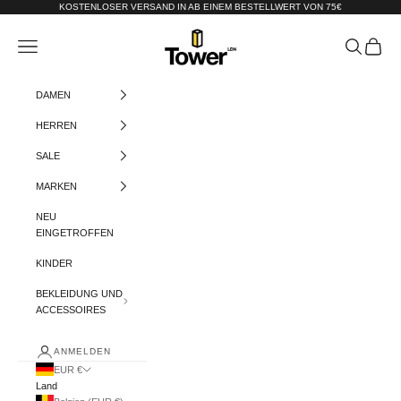
Zum Inhalt springen
KOSTENLOSER VERSAND IN AB EINEM BESTELLWERT VON 75€
Tower-London.De
Menü
Suchen
Warenko
DAMEN
HERREN
SALE
MARKEN
NEU
EINGETROFFEN
KINDER
BEKLEIDUNG UND
ACCESSOIRES
ANMELDEN
EUR €
Land