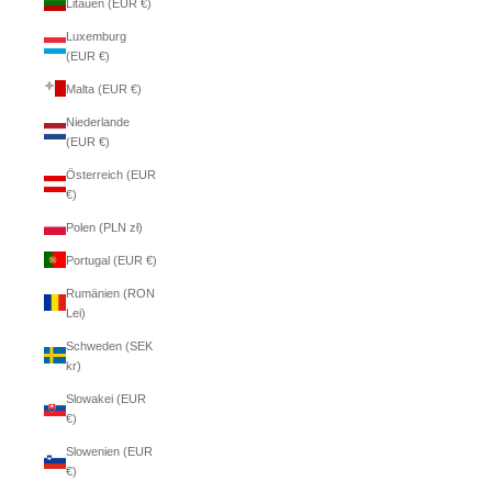
Litauen (EUR €)
Luxemburg
(EUR €)
Malta (EUR €)
Niederlande
(EUR €)
Österreich (EUR
€)
Polen (PLN zł)
Portugal (EUR €)
Rumänien (RON
Lei)
Schweden (SEK
kr)
Slowakei (EUR
€)
Slowenien (EUR
€)