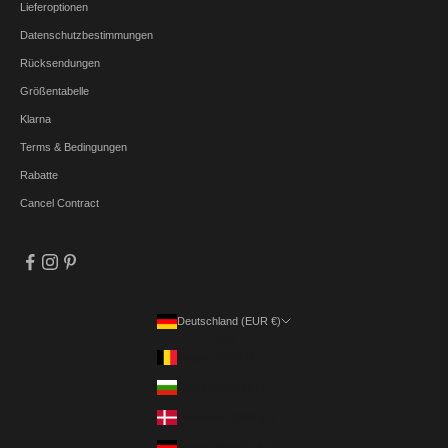
Lieferoptionen
Datenschutzbestimmungen
Rücksendungen
Größentabelle
Klarna
Terms & Bedingungen
Rabatte
Cancel Contract
Deutschland (EUR €)
Land
Belgien (EUR €)
Bulgarien (EUR €)
Dänemark (DKK kr.)
Deutschland (EUR €)