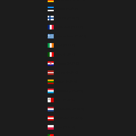
Estland (EUR €)
Finnland (EUR €)
Frankreich (EUR €)
Griechenland (EUR €)
Irland (EUR €)
Italien (EUR €)
Kroatien (EUR €)
Lettland (EUR €)
Litauen (EUR €)
Luxemburg (EUR €)
Malta (EUR €)
Niederlande (EUR €)
Österreich (EUR €)
Polen (PLN zł)