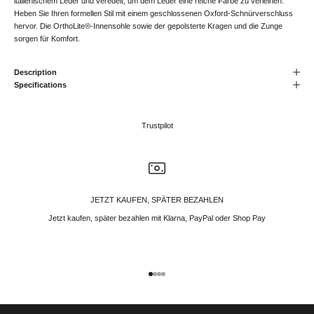
italienischem Leder und veredelt, um dem Leder eine reiche Farbe zu verleihen.
Heben Sie Ihren formellen Stil mit einem geschlossenen Oxford-Schnürverschluss
hervor. Die OrthoLite®-Innensohle sowie der gepolsterte Kragen und die Zunge
sorgen für Komfort.
Description
Specifications
Trustpilot
JETZT KAUFEN, SPÄTER BEZAHLEN
Jetzt kaufen, später bezahlen mit Klarna, PayPal oder Shop Pay
Gehe zu Element 1
Gehe zu Element 2
Gehe zu Element 3
Gehe zu Element 4