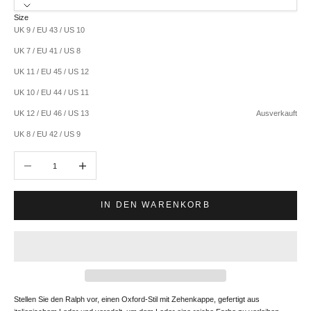
Size
UK 9 / EU 43 / US 10
UK 7 / EU 41 / US 8
UK 11 / EU 45 / US 12
UK 10 / EU 44 / US 11
UK 12 / EU 46 / US 13
Ausverkauft
UK 8 / EU 42 / US 9
Anzahl verringern
Anzahl erhöhen
IN DEN WARENKORB
Stellen Sie den Ralph vor, einen Oxford-Stil mit Zehenkappe, gefertigt aus