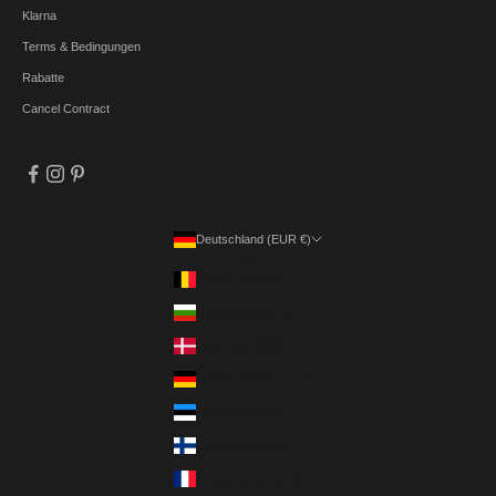
Klarna
Terms & Bedingungen
Rabatte
Cancel Contract
Deutschland (EUR €)
Land
Belgien (EUR €)
Bulgarien (EUR €)
Dänemark (DKK kr.)
Deutschland (EUR €)
Estland (EUR €)
Finnland (EUR €)
Frankreich (EUR €)