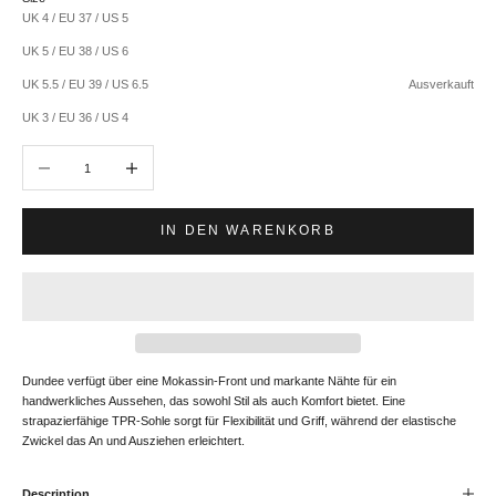
UK 4 / EU 37 / US 5
UK 5 / EU 38 / US 6
UK 5.5 / EU 39 / US 6.5
Ausverkauft
UK 3 / EU 36 / US 4
Anzahl verringern
Anzahl erhöhen
IN DEN WARENKORB
Dundee verfügt über eine Mokassin-Front und markante Nähte für ein
handwerkliches Aussehen, das sowohl Stil als auch Komfort bietet. Eine
strapazierfähige TPR-Sohle sorgt für Flexibilität und Griff, während der elastische
Zwickel das An und Ausziehen erleichtert.
Description