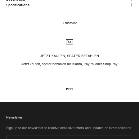
Specifications
Trustpilot
JETZT KAUFEN, SPÄTER BEZAHLEN
Jetzt kaufen, später bezahlen mit Klarna, PayPal oder Shop Pay
Gehe zu Element 1
Gehe zu Element 2
Gehe zu Element 3
Gehe zu Element 4
Newsletter
Sign up to our newsletter to receive exclusive offers and updates on latest releases