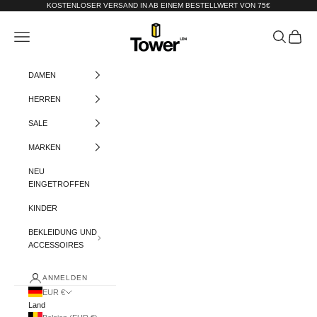
Zum Inhalt springen
KOSTENLOSER VERSAND IN AB EINEM BESTELLWERT VON 75€
Tower-London.De
Menü
Suchen
Warenko
DAMEN
HERREN
SALE
MARKEN
NEU
EINGETROFFEN
KINDER
BEKLEIDUNG UND
ACCESSOIRES
ANMELDEN
EUR €
Land