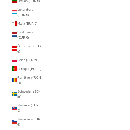
Litauen (EUR €)
Luxemburg
(EUR €)
Malta (EUR €)
Niederlande
(EUR €)
Österreich (EUR
€)
Polen (PLN zł)
Portugal (EUR €)
Rumänien (RON
Lei)
Schweden (SEK
kr)
Slowakei (EUR
€)
Slowenien (EUR
€)