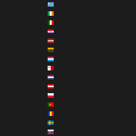
Griechenland (EUR €)
Irland (EUR €)
Italien (EUR €)
Kroatien (EUR €)
Lettland (EUR €)
Litauen (EUR €)
Luxemburg (EUR €)
Malta (EUR €)
Niederlande (EUR €)
Österreich (EUR €)
Polen (PLN zł)
Portugal (EUR €)
Rumänien (RON Lei)
Schweden (SEK kr)
Slowakei (EUR €)