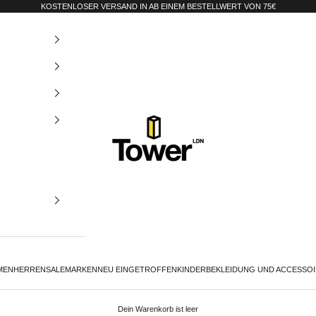
KOSTENLOSER VERSAND IN AB EINEM BESTELLWERT VON 75€
Tower-London.De
MEN
HERREN
SALE
MARKEN
NEU EINGETROFFEN
KINDER
BEKLEIDUNG UND ACCESSO
Dein Warenkorb ist leer