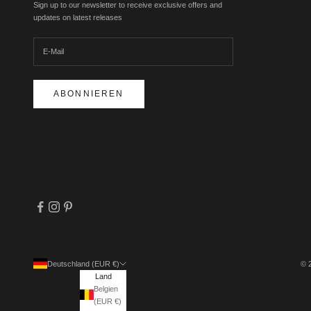
Sign up to our newsletter to receive exclusive offers and
updates on latest releases
ABONNIEREN
Deutschland (EUR €)
© 
Land
Belgien
(EUR €)