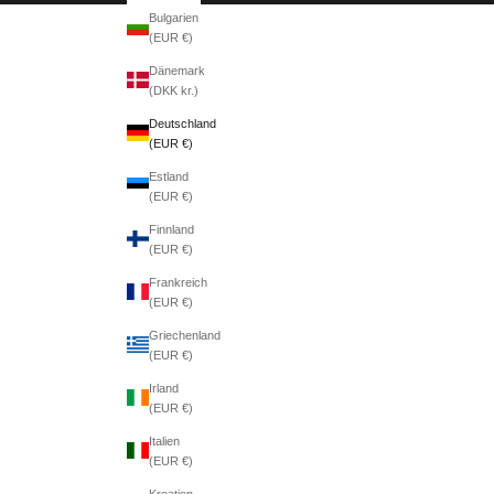
Bulgarien
(EUR €)
Dänemark
(DKK kr.)
Deutschland
(EUR €)
Estland
(EUR €)
Finnland
(EUR €)
Frankreich
(EUR €)
Griechenland
(EUR €)
Irland
(EUR €)
Italien
(EUR €)
Kroatien