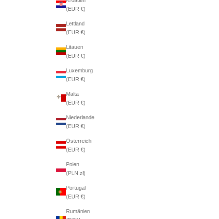
(EUR €)
Lettland
(EUR €)
Litauen
(EUR €)
Luxemburg
(EUR €)
Malta
(EUR €)
Niederlande
(EUR €)
Österreich
(EUR €)
Polen
(PLN zł)
Portugal
(EUR €)
Rumänien