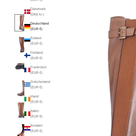
Dänemark
(DKK kr.)
Deutschland
(EUR €)
Estland
(EUR €)
Finnland
(EUR €)
Frankreich
(EUR €)
Griechenland
(EUR €)
Irland
(EUR €)
Italien
(EUR €)
Kroatien
(EUR €)