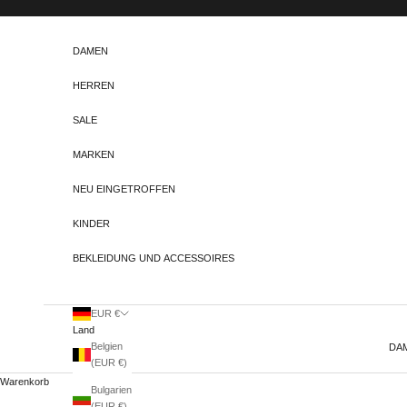
Zum Inhalt springen
DAMEN
HERREN
SALE
MARKEN
NEU EINGETROFFEN
KINDER
BEKLEIDUNG UND ACCESSOIRES
EUR €
Land
Belgien
DA
(EUR €)
Warenkorb
Bulgarien
(EUR €)