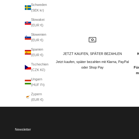
Schweden
(SEK kr)
Slowakei
(EUR €)
Slowenien
(EUR €)
Spanien
JETZT KAUFEN, SPÄTER BEZAHLEN
(EUR €)
Jetzt kaufen, später bezahlen mit Klarna, PayPal
Tschechien
oder Shop Pay
Für
(CZK Kč)
m
Ungarn
(HUF Ft)
Zypern
(EUR €)
Newsletter