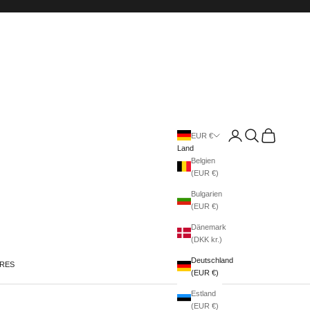
Anmelden
Suchen
Warenkorb
EUR €
Land
Belgien
(EUR €)
Bulgarien
(EUR €)
Dänemark
(DKK kr.)
Deutschland
IRES
(EUR €)
Estland
(EUR €)