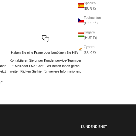
Spanien
(EUR €)
Tschechien
(CZK Kč)
Ungarn
(HUF Ft)
Zypern
(EUR €)
Haben Sie eine Frage oder benötigen Sie Hilfe?
Kontaktieren Sie unser Kundenservice-Team per
aber.
E-Mail oder Live-Chat – wir helfen Ihnen gerne
etzt
weiter
. Klicken Sie hier für weitere Informationen.
n*
KUNDENDIENST