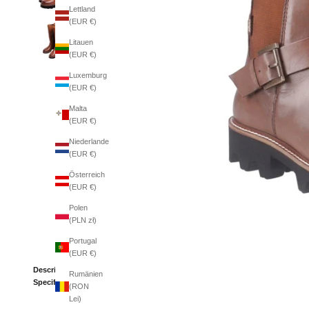
Lettland
(EUR €)
Litauen
(EUR €)
Luxemburg
(EUR €)
Malta
(EUR €)
Niederlande
(EUR €)
Österreich
(EUR €)
Polen
(PLN zł)
Portugal
(EUR €)
Description
Rumänien
Specifications
(RON
Lei)