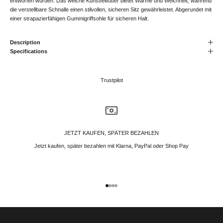
entworfen wurden. Das weiche Kunstfellfutter bietet Wärme und Weichheit, während
die verstellbare Schnalle einen stilvollen, sicheren Sitz gewährleistet. Abgerundet mit
einer strapazierfähigen Gummigriffsohle für sicheren Halt.
Description
Specifications
Trustpilot
JETZT KAUFEN, SPÄTER BEZAHLEN
Jetzt kaufen, später bezahlen mit Klarna, PayPal oder Shop Pay
Gehe zu Element 1
Gehe zu Element 2
Gehe zu Element 3
Gehe zu Element 4