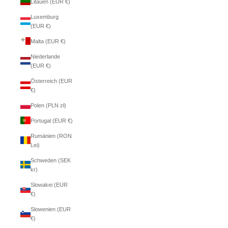
Litauen (EUR €)
Luxemburg
(EUR €)
Malta (EUR €)
Niederlande
(EUR €)
Österreich (EUR
€)
Polen (PLN zł)
Portugal (EUR €)
Rumänien (RON
Lei)
Schweden (SEK
kr)
Slowakei (EUR
€)
Slowenien (EUR
€)