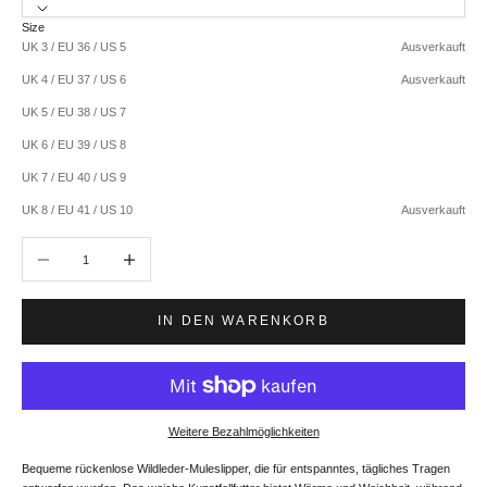
Size
UK 3 / EU 36 / US 5
Ausverkauft
UK 4 / EU 37 / US 6
Ausverkauft
UK 5 / EU 38 / US 7
UK 6 / EU 39 / US 8
UK 7 / EU 40 / US 9
UK 8 / EU 41 / US 10
Ausverkauft
Anzahl verringern
Anzahl erhöhen
IN DEN WARENKORB
Weitere Bezahlmöglichkeiten
Bequeme rückenlose Wildleder-Muleslipper, die für entspanntes, tägliches Tragen