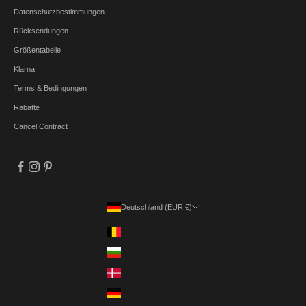
Datenschutzbestimmungen
Rücksendungen
Größentabelle
Klarna
Terms & Bedingungen
Rabatte
Cancel Contract
Deutschland (EUR €)
Land
Belgien (EUR €)
Bulgarien (EUR €)
Dänemark (DKK kr.)
Deutschland (EUR €)