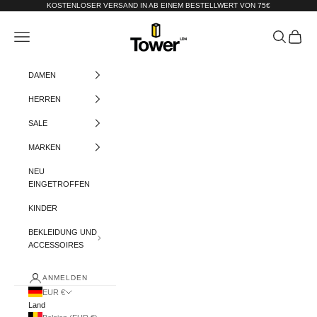
Zum Inhalt springen
KOSTENLOSER VERSAND IN AB EINEM BESTELLWERT VON 75€
Tower-London.De
Menü
Suchen
Warenko
DAMEN
HERREN
SALE
MARKEN
NEU
EINGETROFFEN
KINDER
BEKLEIDUNG UND
ACCESSOIRES
ANMELDEN
EUR €
Land