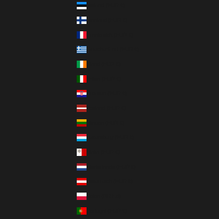
Estland (EUR €)
Finnland (EUR €)
Frankreich (EUR €)
Griechenland (EUR €)
Irland (EUR €)
Italien (EUR €)
Kroatien (EUR €)
Lettland (EUR €)
Litauen (EUR €)
Luxemburg (EUR €)
Malta (EUR €)
Niederlande (EUR €)
Österreich (EUR €)
Polen (PLN zł)
Portugal (EUR €)