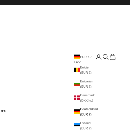
Anmelden
Suchen
Warenkorb
EUR €
Land
Belgien
(EUR €)
Bulgarien
(EUR €)
Dänemark
(DKK kr.)
Deutschland
IRES
(EUR €)
Estland
(EUR €)