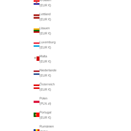
(EUR €)
Lettland
(EUR €)
Litauen
(EUR €)
Luxemburg
(EUR €)
Malta
(EUR €)
Niederlande
(EUR €)
Österreich
(EUR €)
Polen
(PLN zł)
Portugal
(EUR €)
Rumänien