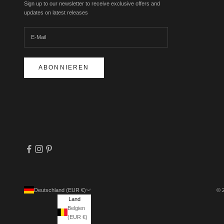
Sign up to our newsletter to receive exclusive offers and
updates on latest releases
ABONNIEREN
Deutschland (EUR €)
© 
Land
Belgien
(EUR €)