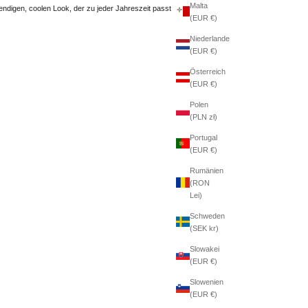
Malta
rendigen, coolen Look, der zu jeder Jahreszeit passt
(EUR €)
Niederlande
(EUR €)
Österreich
(EUR €)
Polen
(PLN zł)
Portugal
(EUR €)
Rumänien
(RON
Lei)
Schweden
(SEK kr)
Slowakei
(EUR €)
Slowenien
(EUR €)