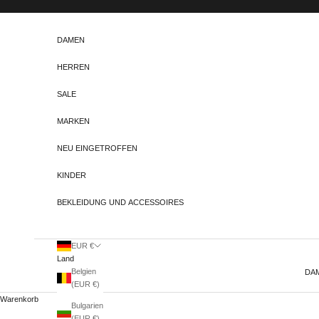
Zum Inhalt springen
DAMEN
HERREN
SALE
MARKEN
NEU EINGETROFFEN
KINDER
BEKLEIDUNG UND ACCESSOIRES
EUR €
Land
Belgien
DA
(EUR €)
Warenkorb
Bulgarien
(EUR €)