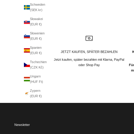
Schweden
(SEK kr)
Slowakei
(EUR €)
Slowenien
(EUR €)
Spanien
JETZT KAUFEN, SPÄTER BEZAHLEN
(EUR €)
Jetzt kaufen, später bezahlen mit Klarna, PayPal
Tschechien
oder Shop Pay
Für
(CZK Kč)
m
Ungarn
(HUF Ft)
Zypern
(EUR €)
Newsletter