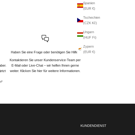
Spanien
(EUR €)
Tschechien
(CZK Kč)
Ungarn
(HUF Ft)
Zypern
(EUR €)
Haben Sie eine Frage oder benötigen Sie Hilfe?
Kontaktieren Sie unser Kundenservice-Team per
aber.
E-Mail oder Live-Chat – wir helfen Ihnen gerne
etzt
weiter
. Klicken Sie hier für weitere Informationen.
n*
KUNDENDIENST