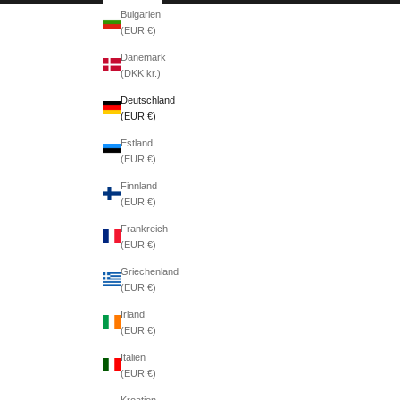
Bulgarien
(EUR €)
Dänemark
(DKK kr.)
Deutschland
(EUR €)
Estland
(EUR €)
Finnland
(EUR €)
Frankreich
(EUR €)
Griechenland
(EUR €)
Irland
(EUR €)
Italien
(EUR €)
Kroatien