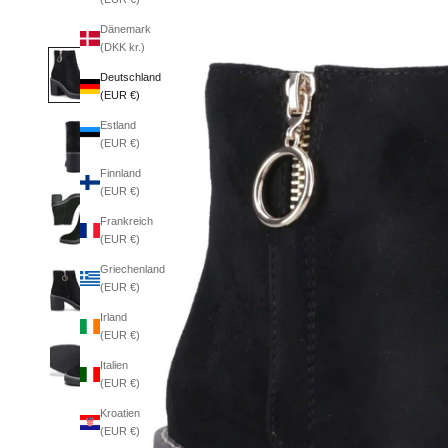
Dänemark
(DKK kr.)
Deutschland
(EUR €)
Estland
(EUR €)
Finnland
(EUR €)
Frankreich
(EUR €)
Griechenland
(EUR €)
Irland
(EUR €)
Italien
(EUR €)
Kroatien
(EUR €)