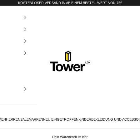
KOSTENLOSER VERSAND IN AB EINEM BESTELLWERT VON 75€
Tower-London.De
MEN
HERREN
SALE
MARKEN
NEU EINGETROFFEN
KINDER
BEKLEIDUNG UND ACCESSO
Dein Warenkorb ist leer