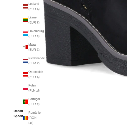
Lettland
(EUR €)
Litauen
(EUR €)
Luxemburg
(EUR €)
Malta
(EUR €)
Niederlande
(EUR €)
Österreich
(EUR €)
Polen
(PLN zł)
Portugal
(EUR €)
Description
Rumänien
Specifications
(RON
Lei)