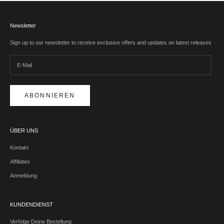
Newsletter
Sign up to our newsletter to receive exclusive offers and updates on latest releases
ABONNIEREN
ÜBER UNS
Kontakt
Affiliates
Anmeldung
KUNDENDIENST
Verfolge Deine Bestellung