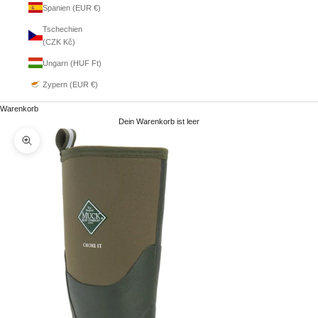
Spanien (EUR €)
Tschechien
(CZK Kč)
Ungarn (HUF Ft)
Zypern (EUR €)
Warenkorb
Dein Warenkorb ist leer
Bild vergrößern