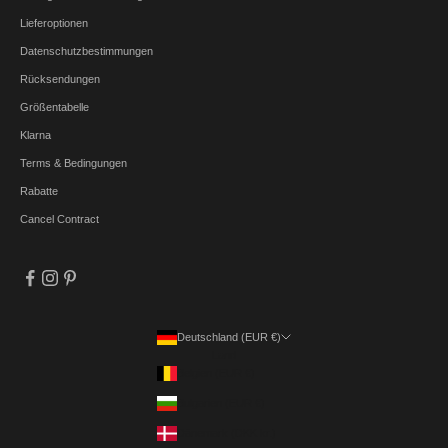
Lieferoptionen
Datenschutzbestimmungen
Rücksendungen
Größentabelle
Klarna
Terms & Bedingungen
Rabatte
Cancel Contract
Deutschland (EUR €)
Land
Belgien (EUR €)
Bulgarien (EUR €)
Dänemark (DKK kr.)