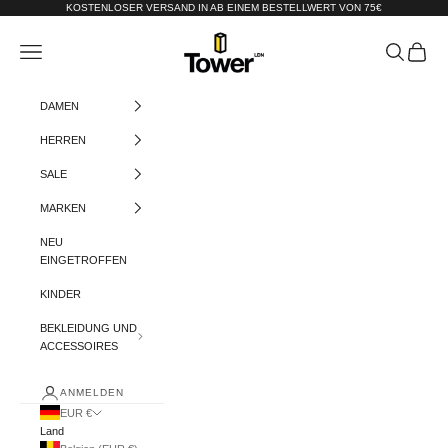
Zum Inhalt springen
KOSTENLOSER VERSAND IN AB EINEM BESTELLWERT VON 75€
Tower-London.De
Menü
Suchen
Warenko
DAMEN
HERREN
SALE
MARKEN
NEU
EINGETROFFEN
KINDER
BEKLEIDUNG UND
ACCESSOIRES
ANMELDEN
EUR €
Land