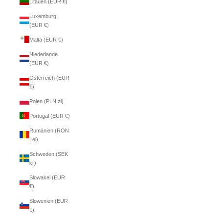
Litauen (EUR €)
Luxemburg
(EUR €)
Malta (EUR €)
Niederlande
(EUR €)
Österreich (EUR
€)
Polen (PLN zł)
Portugal (EUR €)
Rumänien (RON
Lei)
Schweden (SEK
kr)
Slowakei (EUR
€)
Slowenien (EUR
€)