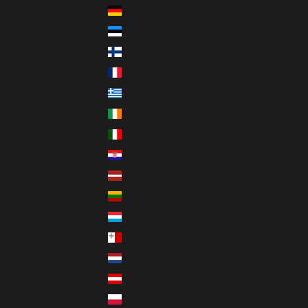
Deutschland (EUR €)
Estland (EUR €)
Finnland (EUR €)
Frankreich (EUR €)
Griechenland (EUR €)
Irland (EUR €)
Italien (EUR €)
Kroatien (EUR €)
Lettland (EUR €)
Litauen (EUR €)
Luxemburg (EUR €)
Malta (EUR €)
Niederlande (EUR €)
Österreich (EUR €)
Polen (PLN zł)