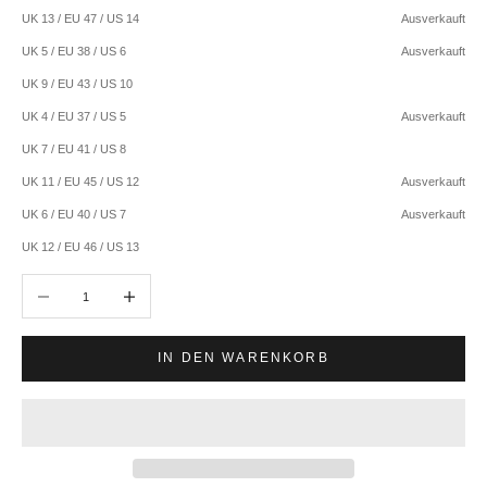
UK 13 / EU 47 / US 14
Ausverkauft
UK 5 / EU 38 / US 6
Ausverkauft
UK 9 / EU 43 / US 10
UK 4 / EU 37 / US 5
Ausverkauft
UK 7 / EU 41 / US 8
UK 11 / EU 45 / US 12
Ausverkauft
UK 6 / EU 40 / US 7
Ausverkauft
UK 12 / EU 46 / US 13
Anzahl verringern
Anzahl erhöhen
IN DEN WARENKORB