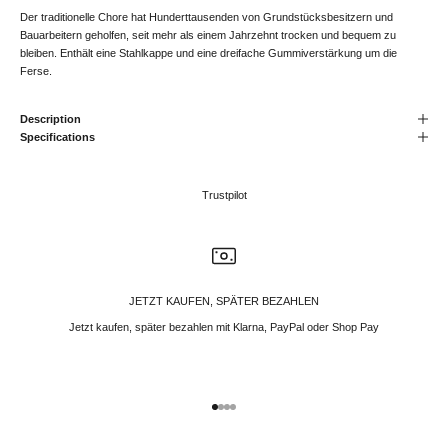
Der traditionelle Chore hat Hunderttausenden von Grundstücksbesitzern und
Bauarbeitern geholfen, seit mehr als einem Jahrzehnt trocken und bequem zu
bleiben. Enthält eine Stahlkappe und eine dreifache Gummiverstärkung um die
Ferse.
Description
Specifications
Trustpilot
JETZT KAUFEN, SPÄTER BEZAHLEN
Jetzt kaufen, später bezahlen mit Klarna, PayPal oder Shop Pay
Gehe zu Element 1
Gehe zu Element 2
Gehe zu Element 3
Gehe zu Element 4