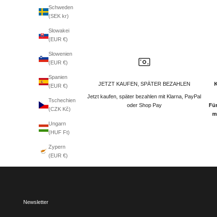
Schweden
(SEK kr)
Slowakei
(EUR €)
Slowenien
(EUR €)
Spanien
JETZT KAUFEN, SPÄTER BEZAHLEN
(EUR €)
Jetzt kaufen, später bezahlen mit Klarna, PayPal
Tschechien
oder Shop Pay
Für
(CZK Kč)
m
Ungarn
(HUF Ft)
Zypern
(EUR €)
Newsletter