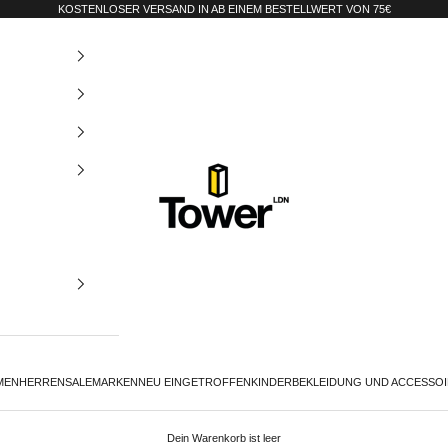
KOSTENLOSER VERSAND IN AB EINEM BESTELLWERT VON 75€
Tower-London.De
MEN
HERREN
SALE
MARKEN
NEU EINGETROFFEN
KINDER
BEKLEIDUNG UND ACCESSO
Dein Warenkorb ist leer