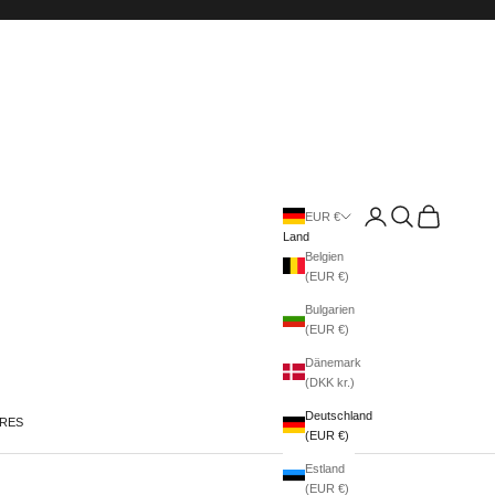
Anmelden
Suchen
Warenkorb
EUR €
Land
Belgien
(EUR €)
Bulgarien
(EUR €)
Dänemark
(DKK kr.)
Deutschland
IRES
(EUR €)
Estland
(EUR €)