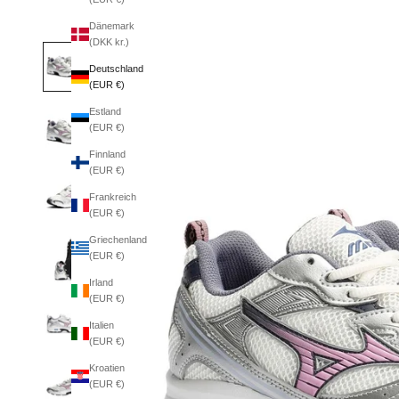
Dänemark
(DKK kr.)
Deutschland
(EUR €)
Estland
(EUR €)
Finnland
(EUR €)
Frankreich
(EUR €)
Griechenland
(EUR €)
Irland
(EUR €)
Italien
(EUR €)
Kroatien
(EUR €)