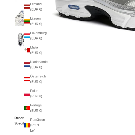
Lettland
(EUR €)
Litauen
(EUR €)
Luxemburg
(EUR €)
Malta
(EUR €)
Niederlande
(EUR €)
Österreich
(EUR €)
Polen
(PLN zł)
Portugal
(EUR €)
Description
Rumänien
Specifications
(RON
Lei)