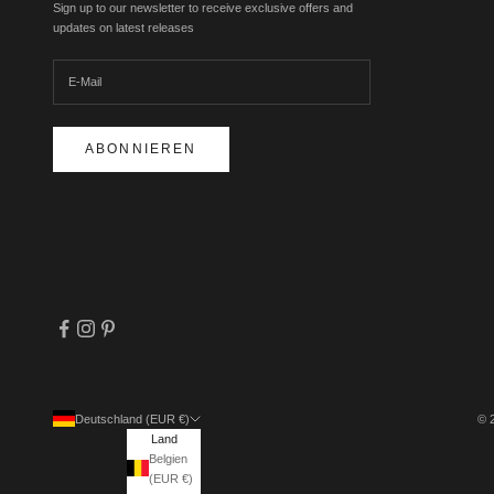
Sign up to our newsletter to receive exclusive offers and
updates on latest releases
ABONNIEREN
Deutschland (EUR €)
© 
Land
Belgien
(EUR €)