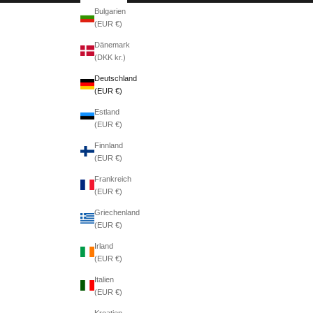
Bulgarien
(EUR €)
Dänemark
(DKK kr.)
Deutschland
(EUR €)
Estland
(EUR €)
Finnland
(EUR €)
Frankreich
(EUR €)
Griechenland
(EUR €)
Irland
(EUR €)
Italien
(EUR €)
Kroatien