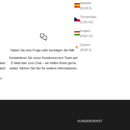
Spanien
(EUR €)
Tschechien
(CZK Kč)
Ungarn
(HUF Ft)
Zypern
(EUR €)
Haben Sie eine Frage oder benötigen Sie Hilfe?
Kontaktieren Sie unser Kundenservice-Team per
aber.
E-Mail oder Live-Chat – wir helfen Ihnen gerne
etzt
weiter
. Klicken Sie hier für weitere Informationen.
n*
KUNDENDIENST