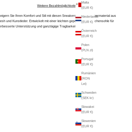
Malta
Weitere Bezahlmöglichkeiten
(EUR €)
teigern Sie Ihren Komfort und Stil mit diesen Sneakers mit einem Obermaterial aus
Niederlande
esh und Kunstleder. Entwickelt mit einer leichten gepolsterten Zwischensohle für
(EUR €)
erbesserte Unterstützung und ganztägige Tragbarkeit.
Österreich
(EUR €)
Polen
(PLN zł)
Portugal
(EUR €)
Rumänien
(RON
Lei)
Schweden
(SEK kr)
Slowakei
(EUR €)
Slowenien
(EUR €)