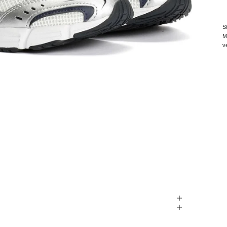
S
M
v