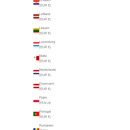
(EUR €)
Lettland
(EUR €)
Litauen
(EUR €)
Luxemburg
(EUR €)
Malta
(EUR €)
Niederlande
(EUR €)
Österreich
(EUR €)
Polen
(PLN zł)
Portugal
(EUR €)
Rumänien