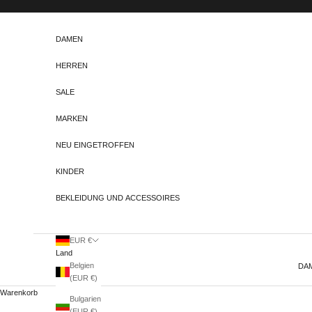
Zum Inhalt springen
DAMEN
HERREN
SALE
MARKEN
NEU EINGETROFFEN
KINDER
BEKLEIDUNG UND ACCESSOIRES
EUR €
Land
Belgien
DA
(EUR €)
Warenkorb
Bulgarien
(EUR €)