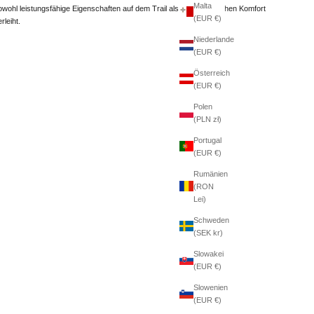
Malta
owohl leistungsfähige Eigenschaften auf dem Trail als auch alltäglichen Komfort
(EUR €)
rleiht.
Niederlande
(EUR €)
Österreich
(EUR €)
Polen
(PLN zł)
Portugal
(EUR €)
Rumänien
(RON
Lei)
Schweden
(SEK kr)
Slowakei
(EUR €)
Slowenien
(EUR €)