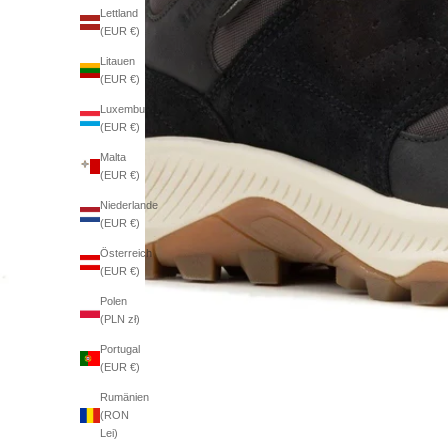
Lettland
(EUR €)
Litauen
(EUR €)
Luxemburg
(EUR €)
Malta
(EUR €)
Niederlande
(EUR €)
Österreich
(EUR €)
Polen
(PLN zł)
Portugal
(EUR €)
Rumänien
(RON
Lei)