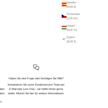
Spanien
(EUR €)
Tschechien
(CZK Kč)
Ungarn
(HUF Ft)
Zypern
(EUR €)
Haben Sie eine Frage oder benötigen Sie Hilfe?
Kontaktieren Sie unser Kundenservice-Team per
aber.
E-Mail oder Live-Chat – wir helfen Ihnen gerne
etzt
weiter
. Klicken Sie hier für weitere Informationen.
n*