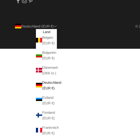
Deutschland (EUR €)
© 
Land
Belgien
(EUR €)
Bulgarien
(EUR €)
Dänemark
(DKK kr.)
Deutschland
(EUR €)
Estland
(EUR €)
Finnland
(EUR €)
Frankreich
(EUR €)