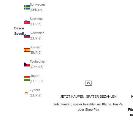
Schweden
(SEK kr)
Slowakei
(EUR €)
Description
Slowenien
Specifications
(EUR €)
Spanien
(EUR €)
Tschechien
(CZK Kč)
Ungarn
(HUF Ft)
Zypern
(EUR €)
JETZT KAUFEN, SPÄTER BEZAHLEN
Jetzt kaufen, später bezahlen mit Klarna, PayPal
oder Shop Pay
Für
m