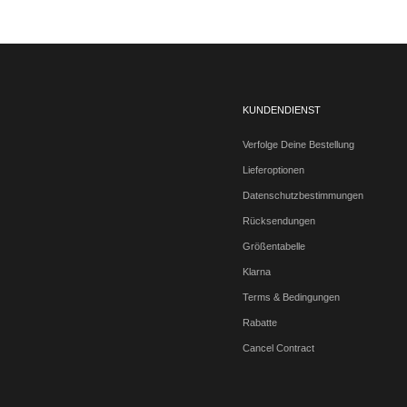
KUNDENDIENST
Verfolge Deine Bestellung
Lieferoptionen
Datenschutzbestimmungen
Rücksendungen
Größentabelle
Klarna
Terms & Bedingungen
Rabatte
Cancel Contract