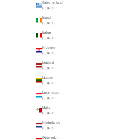
Griechenland
(EUR €)
Irland
(EUR €)
Italien
(EUR €)
Kroatien
(EUR €)
Lettland
(EUR €)
Litauen
(EUR €)
Luxemburg
(EUR €)
Malta
(EUR €)
Niederlande
(EUR €)
Österreich