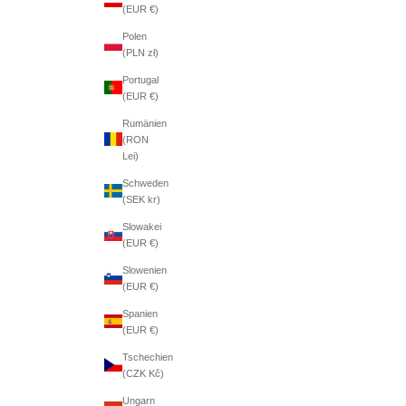
(EUR €)
Polen
(PLN zł)
Portugal
(EUR €)
Rumänien
(RON
Lei)
Schweden
(SEK kr)
Slowakei
(EUR €)
Slowenien
(EUR €)
Spanien
(EUR €)
Tschechien
(CZK Kč)
Ungarn