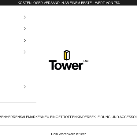
KOSTENLOSER VERSAND IN AB EINEM BESTELLWERT VON 75€
Tower-London.De
MEN
HERREN
SALE
MARKEN
NEU EINGETROFFEN
KINDER
BEKLEIDUNG UND ACCESSO
Dein Warenkorb ist leer