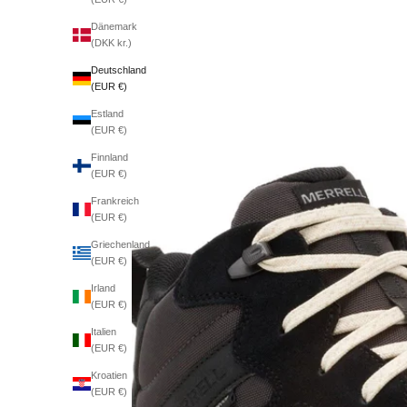
Dänemark
(DKK kr.)
Deutschland
(EUR €)
Estland
(EUR €)
Finnland
(EUR €)
Frankreich
(EUR €)
Griechenland
(EUR €)
Irland
(EUR €)
Italien
(EUR €)
Kroatien
(EUR €)