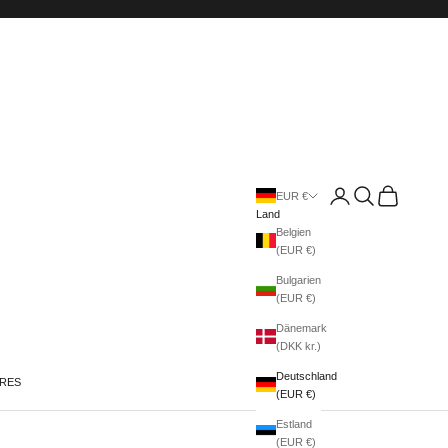
Anmelden
Suchen
Warenkorb
EUR €
Land
Belgien
(EUR €)
Bulgarien
(EUR €)
Dänemark
(DKK kr.)
Deutschland
IRES
(EUR €)
Estland
(EUR €)