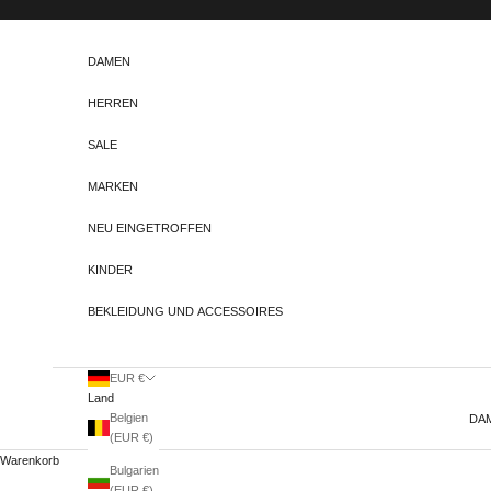
Zum Inhalt springen
DAMEN
HERREN
SALE
MARKEN
NEU EINGETROFFEN
KINDER
BEKLEIDUNG UND ACCESSOIRES
EUR €
Land
Belgien
DA
(EUR €)
Warenkorb
Bulgarien
(EUR €)