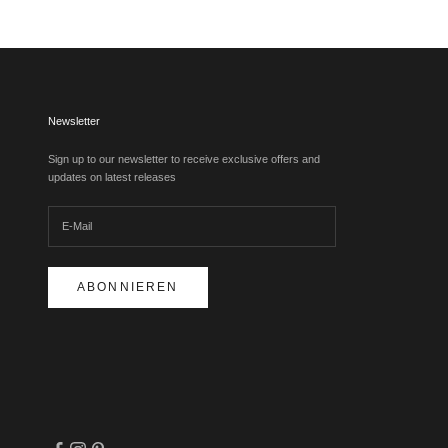
Newsletter
Sign up to our newsletter to receive exclusive offers and
updates on latest releases
ABONNIEREN