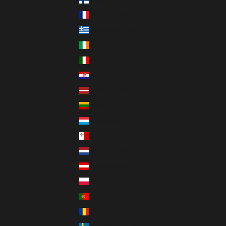
Frankreich (EUR €)
Griechenland (EUR €)
Irland (EUR €)
Italien (EUR €)
Kroatien (EUR €)
Lettland (EUR €)
Litauen (EUR €)
Luxemburg (EUR €)
Malta (EUR €)
Niederlande (EUR €)
Österreich (EUR €)
Polen (PLN zł)
Portugal (EUR €)
Rumänien (RON Lei)