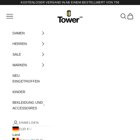
Zum Inhalt springen
KOSTENLOSER VERSAND IN AB EINEM BESTELLWERT VON 75€
Tower-London.De
Menü
Suchen
Warenko
DAMEN
HERREN
SALE
MARKEN
NEU
EINGETROFFEN
KINDER
BEKLEIDUNG UND
ACCESSOIRES
ANMELDEN
EUR €
Land