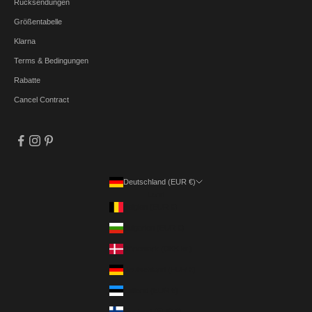
Rücksendungen
Größentabelle
Klarna
Terms & Bedingungen
Rabatte
Cancel Contract
Deutschland (EUR €)
Land
Belgien (EUR €)
Bulgarien (EUR €)
Dänemark (DKK kr.)
Deutschland (EUR €)
Estland (EUR €)
Finnland (EUR €)