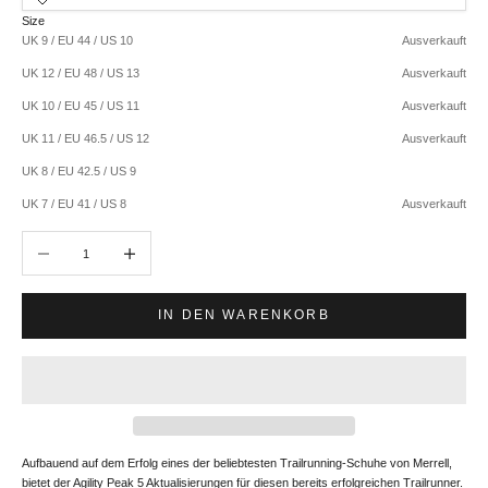
Size
UK 9 / EU 44 / US 10
Ausverkauft
UK 12 / EU 48 / US 13
Ausverkauft
UK 10 / EU 45 / US 11
Ausverkauft
UK 11 / EU 46.5 / US 12
Ausverkauft
UK 8 / EU 42.5 / US 9
UK 7 / EU 41 / US 8
Ausverkauft
Anzahl verringern
Anzahl erhöhen
IN DEN WARENKORB
Aufbauend auf dem Erfolg eines der beliebtesten Trailrunning-Schuhe von Merrell,
bietet der Agility Peak 5 Aktualisierungen für diesen bereits erfolgreichen Trailrunner.