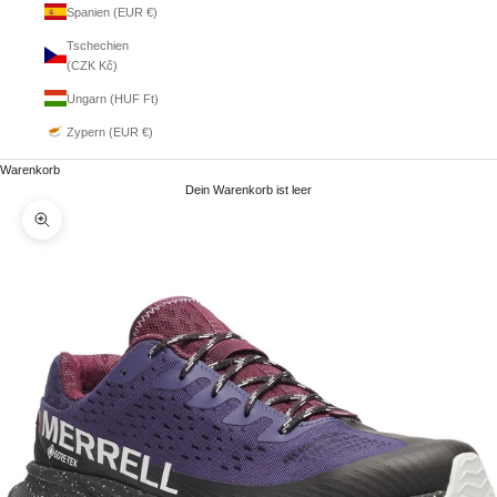
Spanien (EUR €)
Tschechien
(CZK Kč)
Ungarn (HUF Ft)
Zypern (EUR €)
Warenkorb
Dein Warenkorb ist leer
Bild vergrößern