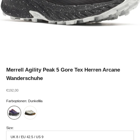
Merrell Agility Peak 5 Gore Tex Herren Arcane
Wanderschuhe
Angebot
€192,00
Farboptionen: Dunkellila
Size:
UK 8 / EU 42.5 / US 9