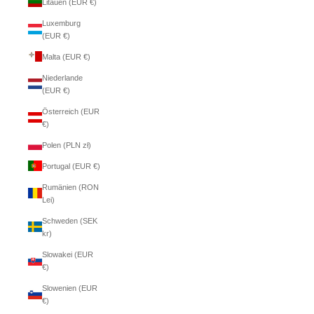
Litauen (EUR €)
Luxemburg
(EUR €)
Malta (EUR €)
Niederlande
(EUR €)
Österreich (EUR
€)
Polen (PLN zł)
Portugal (EUR €)
Rumänien (RON
Lei)
Schweden (SEK
kr)
Slowakei (EUR
€)
Slowenien (EUR
€)