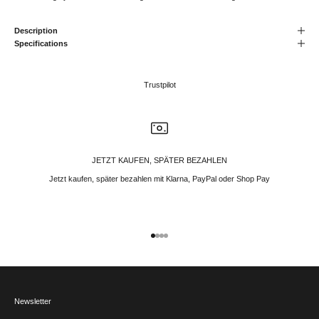
Description
Specifications
Trustpilot
JETZT KAUFEN, SPÄTER BEZAHLEN
Jetzt kaufen, später bezahlen mit Klarna, PayPal oder Shop Pay
Gehe zu Element 1
Gehe zu Element 2
Gehe zu Element 3
Gehe zu Element 4
Newsletter