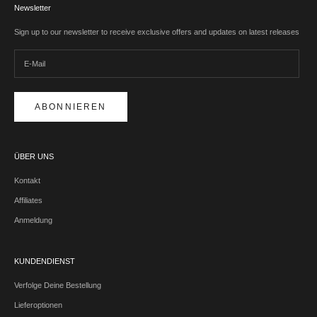
Newsletter
Sign up to our newsletter to receive exclusive offers and updates on latest releases
ABONNIEREN
ÜBER UNS
Kontakt
Affiliates
Anmeldung
KUNDENDIENST
Verfolge Deine Bestellung
Lieferoptionen