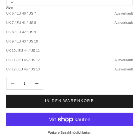
Size
UK 6 / EU 40 / US 7
Ausverkauft
UK 7 / EU 41 / US 8
Ausverkauft
UK 8 / EU 42 / US 9
UK 9 / EU 43 / US 10
UK 10 / EU 44 / US 11
UK 11 / EU 45 / US 12
Ausverkauft
UK 12 / EU 46 / US 13
Ausverkauft
Anzahl verringern
Anzahl erhöhen
IN DEN WARENKORB
Weitere Bezahlmöglichkeiten