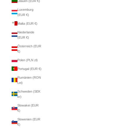
Litauen (EUR €)
Luxemburg
(EUR €)
Malta (EUR €)
Niederlande
(EUR €)
Österreich (EUR
€)
Polen (PLN zł)
Portugal (EUR €)
Rumänien (RON
Lei)
Schweden (SEK
kr)
Slowakei (EUR
€)
Slowenien (EUR
€)