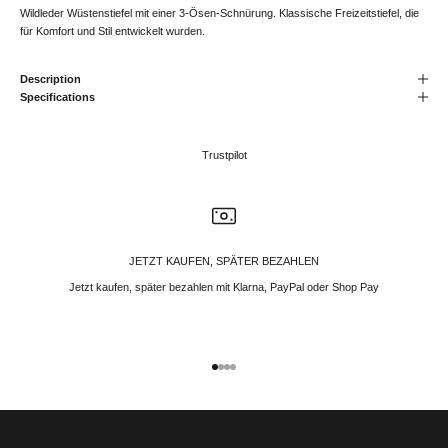
Wildleder Wüstenstiefel mit einer 3-Ösen-Schnürung. Klassische Freizeitstiefel, die
für Komfort und Stil entwickelt wurden.
Description
Specifications
Trustpilot
JETZT KAUFEN, SPÄTER BEZAHLEN
Jetzt kaufen, später bezahlen mit Klarna, PayPal oder Shop Pay
Gehe zu Element 1
Gehe zu Element 2
Gehe zu Element 3
Gehe zu Element 4