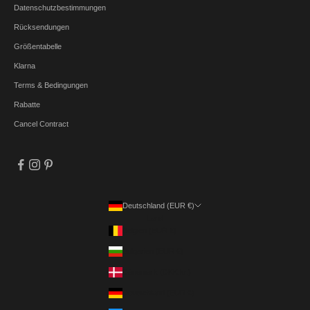
Datenschutzbestimmungen
Rücksendungen
Größentabelle
Klarna
Terms & Bedingungen
Rabatte
Cancel Contract
Deutschland (EUR €)
Land
Belgien (EUR €)
Bulgarien (EUR €)
Dänemark (DKK kr.)
Deutschland (EUR €)