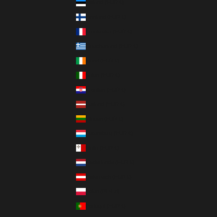
Estland (EUR €)
Finnland (EUR €)
Frankreich (EUR €)
Griechenland (EUR €)
Irland (EUR €)
Italien (EUR €)
Kroatien (EUR €)
Lettland (EUR €)
Litauen (EUR €)
Luxemburg (EUR €)
Malta (EUR €)
Niederlande (EUR €)
Österreich (EUR €)
Polen (PLN zł)
Portugal (EUR €)