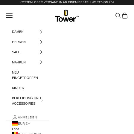
Zum Inhalt springen
KOSTENLOSER VERSAND IN AB EINEM BESTELLWERT VON 75€
Tower-London.De
Menü
Suchen
Warenko
DAMEN
HERREN
SALE
MARKEN
NEU
EINGETROFFEN
KINDER
BEKLEIDUNG UND
ACCESSOIRES
ANMELDEN
EUR €
Land