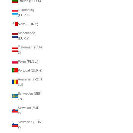
Litauen (EUR €)
Luxemburg
(EUR €)
Malta (EUR €)
Niederlande
(EUR €)
Österreich (EUR
€)
Polen (PLN zł)
Portugal (EUR €)
Rumänien (RON
Lei)
Schweden (SEK
kr)
Slowakei (EUR
€)
Slowenien (EUR
€)