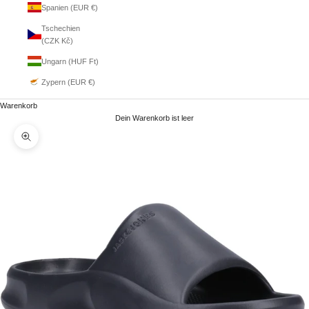
Spanien (EUR €)
Tschechien
(CZK Kč)
Ungarn (HUF Ft)
Zypern (EUR €)
Warenkorb
Dein Warenkorb ist leer
Bild vergrößern