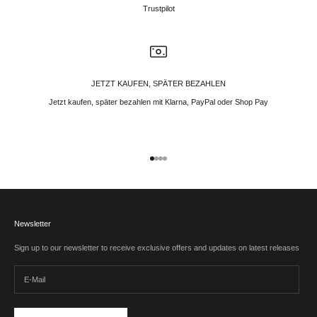
Trustpilot
JETZT KAUFEN, SPÄTER BEZAHLEN
Jetzt kaufen, später bezahlen mit Klarna, PayPal oder Shop Pay
Gehe zu Element 1
Gehe zu Element 2
Gehe zu Element 3
Gehe zu Element 4
Newsletter
Sign up to our newsletter to receive exclusive offers and updates on latest releases