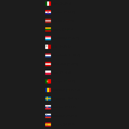
Italien (EUR €)
Kroatien (EUR €)
Lettland (EUR €)
Litauen (EUR €)
Luxemburg (EUR €)
Malta (EUR €)
Niederlande (EUR €)
Österreich (EUR €)
Polen (PLN zł)
Portugal (EUR €)
Rumänien (RON Lei)
Schweden (SEK kr)
Slowakei (EUR €)
Slowenien (EUR €)
Spanien (EUR €)