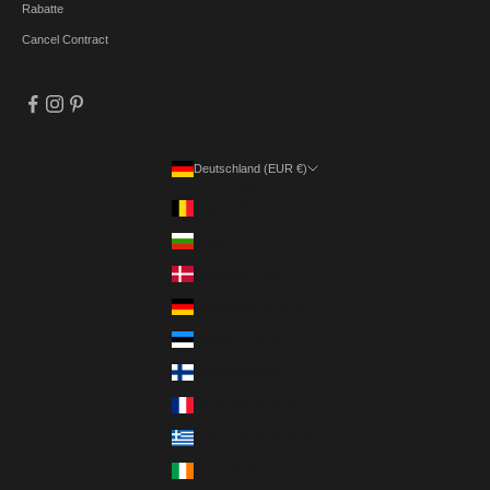
Rabatte
Cancel Contract
Deutschland (EUR €)
Land
Belgien (EUR €)
Bulgarien (EUR €)
Dänemark (DKK kr.)
Deutschland (EUR €)
Estland (EUR €)
Finnland (EUR €)
Frankreich (EUR €)
Griechenland (EUR €)
Irland (EUR €)