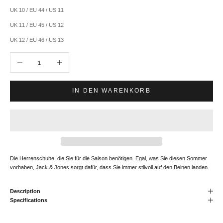
UK 10 / EU 44 / US 11
UK 11 / EU 45 / US 12
UK 12 / EU 46 / US 13
Anzahl verringern
Anzahl erhöhen
IN DEN WARENKORB
Die Herrenschuhe, die Sie für die Saison benötigen. Egal, was Sie diesen Sommer
vorhaben, Jack & Jones sorgt dafür, dass Sie immer stilvoll auf den Beinen landen.
Description
Specifications