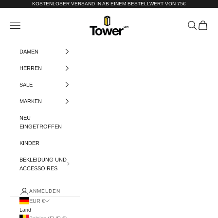
Zum Inhalt springen
KOSTENLOSER VERSAND IN AB EINEM BESTELLWERT VON 75€
Tower-London.De
Menü
Suchen
Warenko
DAMEN
HERREN
SALE
MARKEN
NEU
EINGETROFFEN
KINDER
BEKLEIDUNG UND
ACCESSOIRES
ANMELDEN
EUR €
Land