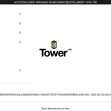
KOSTENLOSER VERSAND IN AB EINEM BESTELLWERT VON 75€
Tower-London.De
MEN
HERREN
SALE
MARKEN
NEU EINGETROFFEN
KINDER
BEKLEIDUNG UND ACCESSO
Dein Warenkorb ist leer