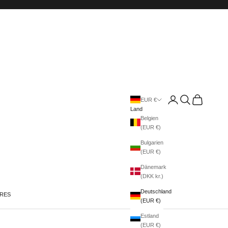
Anmelden
Suchen
Warenkorb
EUR €
Land
Belgien
(EUR €)
Bulgarien
(EUR €)
Dänemark
(DKK kr.)
Deutschland
IRES
(EUR €)
Estland
(EUR €)