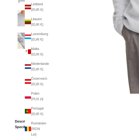
Lettland
(EUR €)
Litauen
(EUR €)
Luxemburg
(EUR €)
Malta
(EUR €)
Niederlande
(EUR €)
Österreich
(EUR €)
Polen
(PLN zł)
Portugal
(EUR €)
Description
Rumänien
Specifications
(RON
Lei)