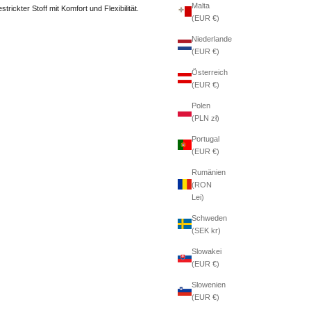
Malta
estrickter Stoff mit Komfort und Flexibilität.
(EUR €)
Niederlande
(EUR €)
Österreich
(EUR €)
Polen
(PLN zł)
Portugal
(EUR €)
Rumänien
(RON
Lei)
Schweden
(SEK kr)
Slowakei
(EUR €)
Slowenien
(EUR €)