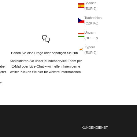
Spanien
(EUR €)
Tschechien
(CZK Kč)
Ungarn
(HUF Ft)
Zypern
(EUR €)
Haben Sie eine Frage oder benötigen Sie Hilfe?
Kontaktieren Sie unser Kundenservice-Team per
aber.
E-Mail oder Live-Chat – wir helfen Ihnen gerne
etzt
weiter
. Klicken Sie hier für weitere Informationen.
n*
KUNDENDIENST