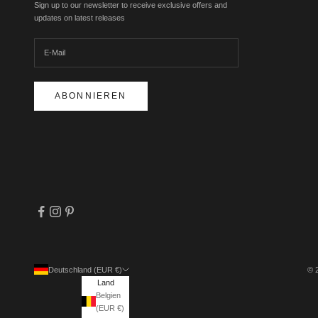
Sign up to our newsletter to receive exclusive offers and
updates on latest releases
ABONNIEREN
Deutschland (EUR €)
© 
Land
Belgien
(EUR €)