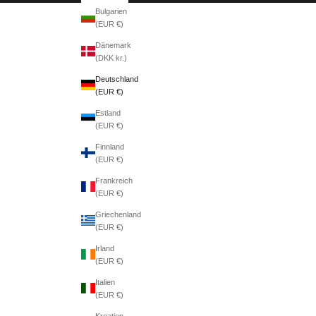
Bulgarien
(EUR €)
Dänemark
(DKK kr.)
Deutschland
(EUR €)
Estland
(EUR €)
Finnland
(EUR €)
Frankreich
(EUR €)
Griechenland
(EUR €)
Irland
(EUR €)
Italien
(EUR €)
Kroatien