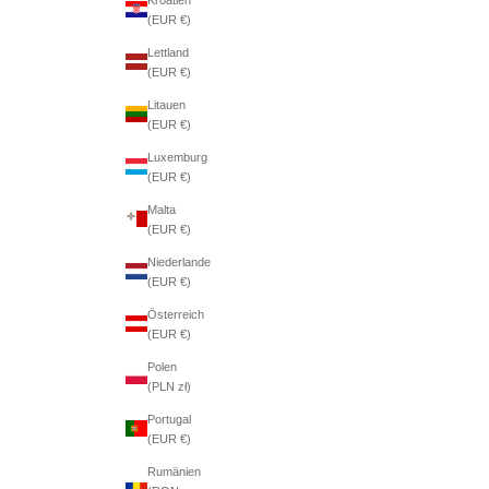
(EUR €)
Lettland
(EUR €)
Litauen
(EUR €)
Luxemburg
(EUR €)
Malta
(EUR €)
Niederlande
(EUR €)
Österreich
(EUR €)
Polen
(PLN zł)
Portugal
(EUR €)
Rumänien