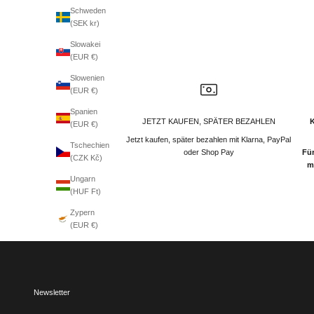
Schweden
(SEK kr)
Slowakei
(EUR €)
Slowenien
(EUR €)
Spanien
JETZT KAUFEN, SPÄTER BEZAHLEN
(EUR €)
Jetzt kaufen, später bezahlen mit Klarna, PayPal
Tschechien
oder Shop Pay
Für
(CZK Kč)
m
Ungarn
(HUF Ft)
Zypern
(EUR €)
Newsletter