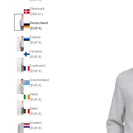
Dänemark
(DKK kr.)
Deutschland
(EUR €)
Estland
(EUR €)
Finnland
(EUR €)
Frankreich
(EUR €)
Griechenland
(EUR €)
Irland
(EUR €)
Italien
(EUR €)
Kroatien
(EUR €)