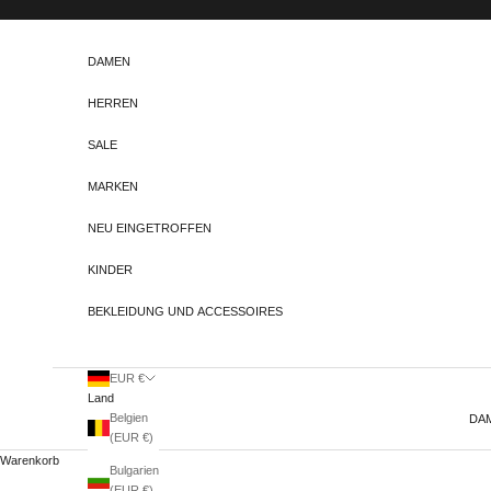
Zum Inhalt springen
DAMEN
HERREN
SALE
MARKEN
NEU EINGETROFFEN
KINDER
BEKLEIDUNG UND ACCESSOIRES
EUR €
Land
Belgien
DA
(EUR €)
Warenkorb
Bulgarien
(EUR €)