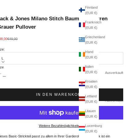
Finnland
(EUR €)
ack & Jones Milano Stitch Baumwoll Herren
Frankreich
rauer Pullover
(EUR €)
Griechenland
ngebot
Regulärer Preis
38,00
€49,00
(EUR €)
ize:
Irland
(EUR €)
L
Italien
ize
(EUR €)
nzahl verringern
Anzahl erhöhen
L
Ausverkauft
Kroatien
(EUR €)
Ausverkauft
IN DEN WARENKORB
Lettland
M
Ausverkauft
(EUR €)
Litauen
(EUR €)
Luxemburg
Weitere Bezahlmöglichkeiten
(EUR €)
ieses Basic-Strickteil passt zu allem in Ihrer Garderobe. Flachstrick ist ein