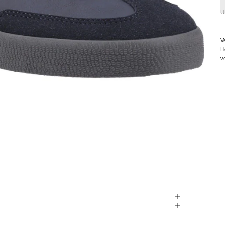
U
V
L
v