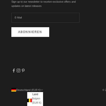
Sign up to our newsletter to receive exclusive offers and
updates on latest releases
ABONNIEREN
Deutschland (EUR €)
© 
Land
Belgien
(EUR €)