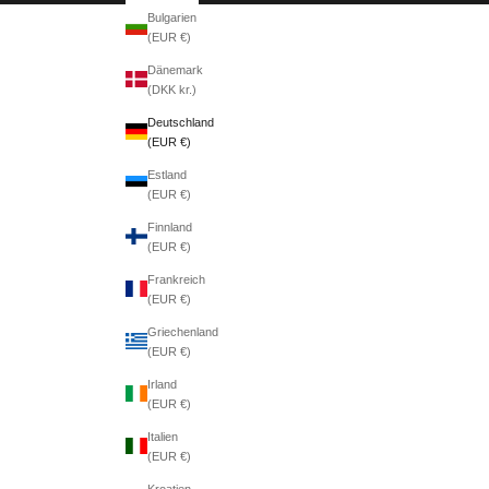
Bulgarien
(EUR €)
Dänemark
(DKK kr.)
Deutschland
(EUR €)
Estland
(EUR €)
Finnland
(EUR €)
Frankreich
(EUR €)
Griechenland
(EUR €)
Irland
(EUR €)
Italien
(EUR €)
Kroatien