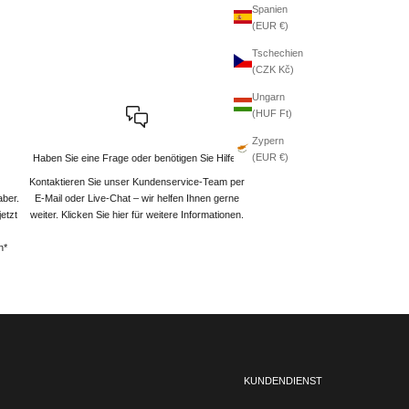
Spanien
(EUR €)
Tschechien
(CZK Kč)
Ungarn
(HUF Ft)
Zypern
(EUR €)
Haben Sie eine Frage oder benötigen Sie Hilfe?
Kontaktieren Sie unser Kundenservice-Team per
aber.
E-Mail oder Live-Chat – wir helfen Ihnen gerne
etzt
weiter
. Klicken Sie hier für weitere Informationen.
n*
KUNDENDIENST