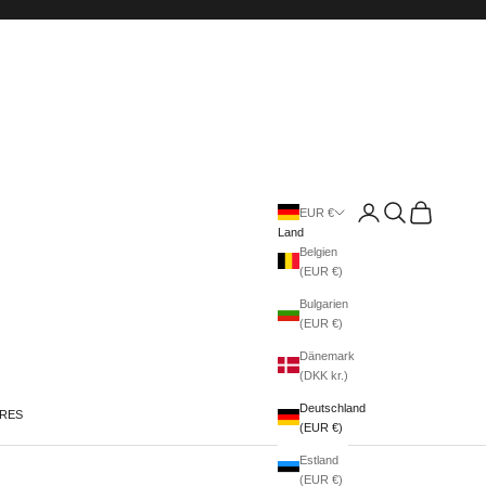
Anmelden
Suchen
Warenkorb
EUR €
Land
Belgien
(EUR €)
Bulgarien
(EUR €)
Dänemark
(DKK kr.)
Deutschland
IRES
(EUR €)
Estland
(EUR €)