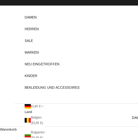
Zum Inhalt springen
DAMEN
HERREN
SALE
MARKEN
NEU EINGETROFFEN
KINDER
BEKLEIDUNG UND ACCESSOIRES
EUR €
Land
Belgien
DA
(EUR €)
Warenkorb
Bulgarien
(EUR €)