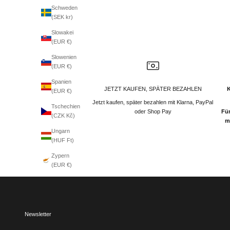
Schweden
(SEK kr)
Slowakei
(EUR €)
Slowenien
(EUR €)
Spanien
JETZT KAUFEN, SPÄTER BEZAHLEN
(EUR €)
Jetzt kaufen, später bezahlen mit Klarna, PayPal
Tschechien
oder Shop Pay
Für
(CZK Kč)
m
Ungarn
(HUF Ft)
Zypern
(EUR €)
Newsletter