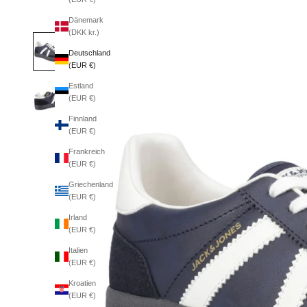
Dänemark
(DKK kr.)
Deutschland
(EUR €)
Estland
(EUR €)
Finnland
(EUR €)
Frankreich
(EUR €)
Griechenland
(EUR €)
Irland
(EUR €)
Italien
(EUR €)
Kroatien
(EUR €)