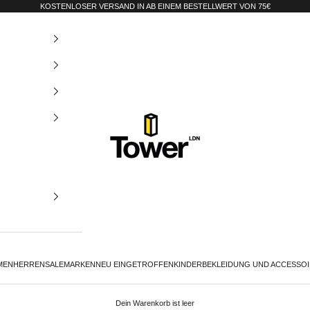
KOSTENLOSER VERSAND IN AB EINEM BESTELLWERT VON 75€
Tower-London.De
MEN
HERREN
SALE
MARKEN
NEU EINGETROFFEN
KINDER
BEKLEIDUNG UND ACCESSO
Dein Warenkorb ist leer