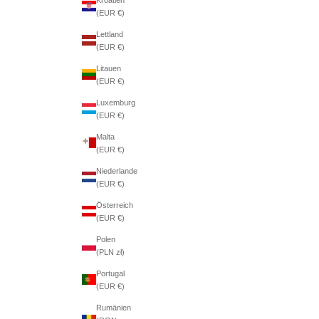
(EUR €)
Lettland
(EUR €)
Litauen
(EUR €)
Luxemburg
(EUR €)
Malta
(EUR €)
Niederlande
(EUR €)
Österreich
(EUR €)
Polen
(PLN zł)
Portugal
(EUR €)
Rumänien