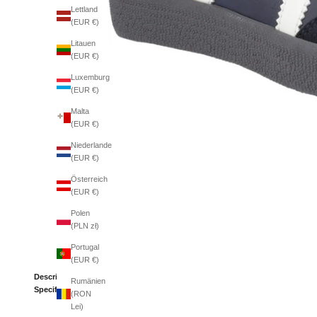
Lettland
(EUR €)
Litauen
(EUR €)
Luxemburg
(EUR €)
Malta
(EUR €)
Niederlande
(EUR €)
Österreich
(EUR €)
Polen
(PLN zł)
Portugal
(EUR €)
Description
Rumänien
Specifications
(RON
Lei)