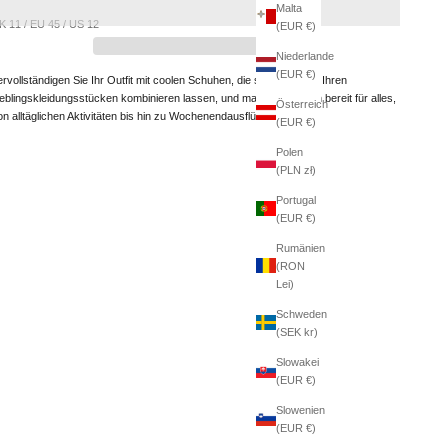
Malta
K 11 / EU 45 / US 12
(EUR €)
Niederlande
(EUR €)
ervollständigen Sie Ihr Outfit mit coolen Schuhen, die sich leicht mit Ihren
ieblingskleidungsstücken kombinieren lassen, und machen Sie sich bereit für alles,
Österreich
on alltäglichen Aktivitäten bis hin zu Wochenendausflügen.
(EUR €)
Polen
(PLN zł)
Portugal
(EUR €)
Rumänien
(RON
Lei)
Schweden
(SEK kr)
Slowakei
(EUR €)
Slowenien
(EUR €)