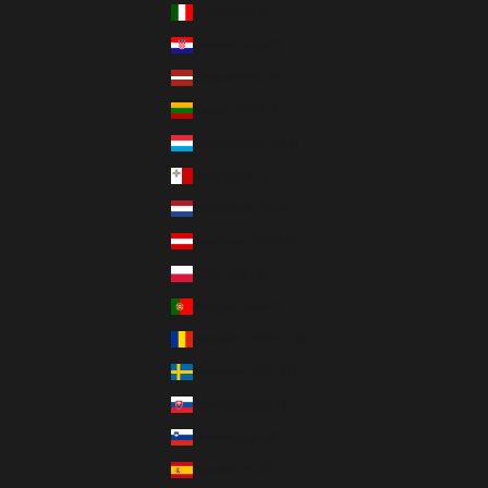
Italien (EUR €)
Kroatien (EUR €)
Lettland (EUR €)
Litauen (EUR €)
Luxemburg (EUR €)
Malta (EUR €)
Niederlande (EUR €)
Österreich (EUR €)
Polen (PLN zł)
Portugal (EUR €)
Rumänien (RON Lei)
Schweden (SEK kr)
Slowakei (EUR €)
Slowenien (EUR €)
Spanien (EUR €)