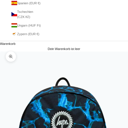
Spanien (EUR €)
Tschechien
(CZK Kč)
Ungarn (HUF Ft)
Zypern (EUR €)
Warenkorb
Dein Warenkorb ist leer
Bild vergrößern