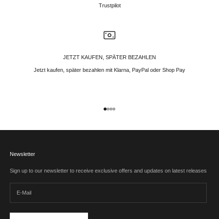
Trustpilot
JETZT KAUFEN, SPÄTER BEZAHLEN
Jetzt kaufen, später bezahlen mit Klarna, PayPal oder Shop Pay
Gehe zu Element 1
Gehe zu Element 2
Gehe zu Element 3
Gehe zu Element 4
Newsletter
Sign up to our newsletter to receive exclusive offers and updates on latest releases