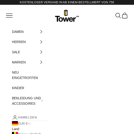
Zum Inhalt springen
KOSTENLOSER VERSAND IN AB EINEM BESTELLWERT VON 75€
Tower-London.De
Menü
Suchen
Warenko
DAMEN
HERREN
SALE
MARKEN
NEU
EINGETROFFEN
KINDER
BEKLEIDUNG UND
ACCESSOIRES
ANMELDEN
EUR €
Land