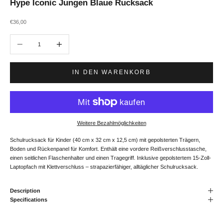
Hype Iconic Jungen Blaue Rucksack
Angebot
€36,00
Anzahl verringern
Anzahl erhöhen
IN DEN WARENKORB
Weitere Bezahlmöglichkeiten
Schulrucksack für Kinder (40 cm x 32 cm x 12,5 cm) mit gepolsterten Trägern,
Boden und Rückenpanel für Komfort. Enthält eine vordere Reißverschlusstasche,
einen seitlichen Flaschenhalter und einen Tragegriff. Inklusive gepolstertem 15-Zoll-
Laptopfach mit Klettverschluss – strapazierfähiger, alltäglicher Schulrucksack.
Description
Specifications