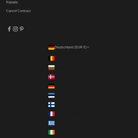
Rabatte
Cancel Contract
Deutschland (EUR €)
Land
Belgien (EUR €)
Bulgarien (EUR €)
Dänemark (DKK kr.)
Deutschland (EUR €)
Estland (EUR €)
Finnland (EUR €)
Frankreich (EUR €)
Griechenland (EUR €)
Irland (EUR €)