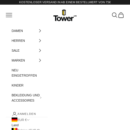
Zum Inhalt springen
KOSTENLOSER VERSAND IN AB EINEM BESTELLWERT VON 75€
Tower-London.De
Menü
Suchen
Warenko
DAMEN
HERREN
SALE
MARKEN
NEU
EINGETROFFEN
KINDER
BEKLEIDUNG UND
ACCESSOIRES
ANMELDEN
EUR €
Land