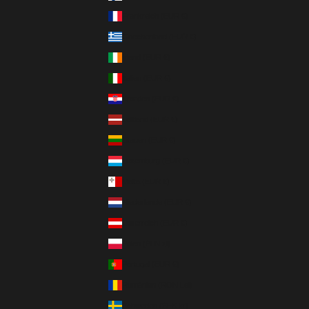
Frankreich (EUR €)
Griechenland (EUR €)
Irland (EUR €)
Italien (EUR €)
Kroatien (EUR €)
Lettland (EUR €)
Litauen (EUR €)
Luxemburg (EUR €)
Malta (EUR €)
Niederlande (EUR €)
Österreich (EUR €)
Polen (PLN zł)
Portugal (EUR €)
Rumänien (RON Lei)
Schweden (SEK kr)