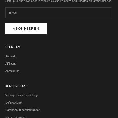
Sign up to our newsletter to receive exclusive offers and updates on latest releases
ABONNIEREN
ÜBER UNS
Kontakt
Affiliates
Anmeldung
KUNDENDIENST
Verfolge Deine Bestellung
Lieferoptionen
Datenschutzbestimmungen
Rücksendungen