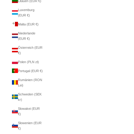
Litauen (EUR €)
Luxemburg
(EUR €)
Malta (EUR €)
Niederlande
(EUR €)
Österreich (EUR
€)
Polen (PLN zł)
Portugal (EUR €)
Rumänien (RON
Lei)
Schweden (SEK
kr)
Slowakei (EUR
€)
Slowenien (EUR
€)