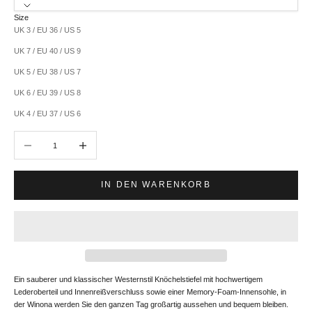
Size
UK 3 / EU 36 / US 5
UK 7 / EU 40 / US 9
UK 5 / EU 38 / US 7
UK 6 / EU 39 / US 8
UK 4 / EU 37 / US 6
Anzahl verringern
Anzahl erhöhen
IN DEN WARENKORB
Ein sauberer und klassischer Westernstil Knöchelstiefel mit hochwertigem
Lederoberteil und Innenreißverschluss sowie einer Memory-Foam-Innensohle, in
der Winona werden Sie den ganzen Tag großartig aussehen und bequem bleiben.