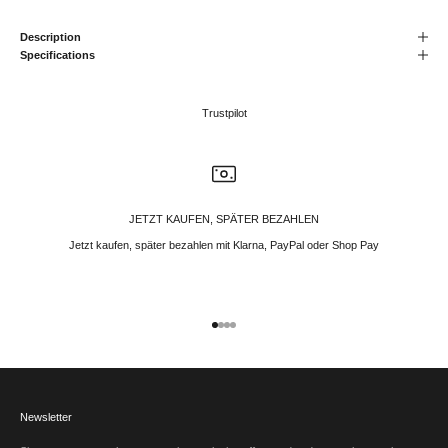
Description
Specifications
Trustpilot
JETZT KAUFEN, SPÄTER BEZAHLEN
Jetzt kaufen, später bezahlen mit Klarna, PayPal oder Shop Pay
Gehe zu Element 1
Gehe zu Element 2
Gehe zu Element 3
Gehe zu Element 4
Newsletter