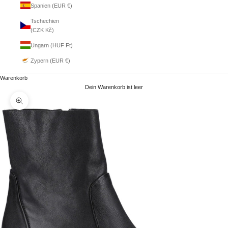
Spanien (EUR €)
Tschechien
(CZK Kč)
Ungarn (HUF Ft)
Zypern (EUR €)
Warenkorb
Dein Warenkorb ist leer
Bild vergrößern