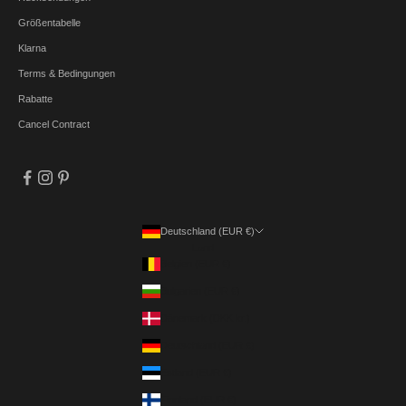
Größentabelle
Klarna
Terms & Bedingungen
Rabatte
Cancel Contract
Deutschland (EUR €)
Land
Belgien (EUR €)
Bulgarien (EUR €)
Dänemark (DKK kr.)
Deutschland (EUR €)
Estland (EUR €)
Finnland (EUR €)