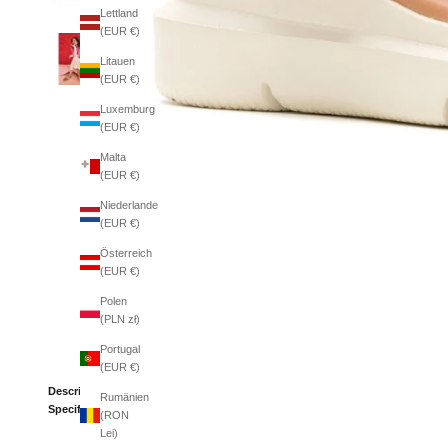
Lettland
(EUR €)
Litauen
(EUR €)
Luxemburg
(EUR €)
Malta
(EUR €)
Niederlande
(EUR €)
Österreich
(EUR €)
Polen
(PLN zł)
Portugal
(EUR €)
Description
Rumänien
Specifications
(RON
Lei)