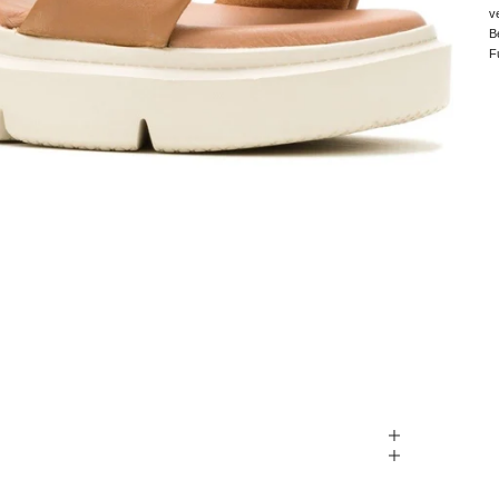
v
B
F