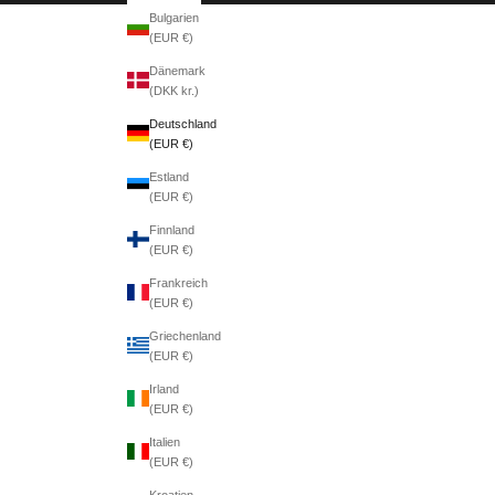
Bulgarien
(EUR €)
Dänemark
(DKK kr.)
Deutschland
(EUR €)
Estland
(EUR €)
Finnland
(EUR €)
Frankreich
(EUR €)
Griechenland
(EUR €)
Irland
(EUR €)
Italien
(EUR €)
Kroatien