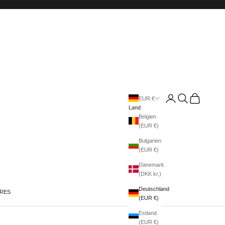
Anmelden
Suchen
Warenkorb
EUR €
Land
Belgien
(EUR €)
Bulgarien
(EUR €)
Dänemark
(DKK kr.)
Deutschland
IRES
(EUR €)
Estland
(EUR €)