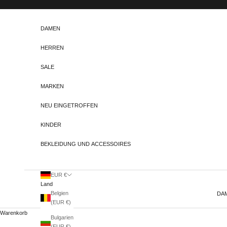
Zum Inhalt springen
DAMEN
HERREN
SALE
MARKEN
NEU EINGETROFFEN
KINDER
BEKLEIDUNG UND ACCESSOIRES
EUR €
Land
Belgien
DA
(EUR €)
Warenkorb
Bulgarien
(EUR €)