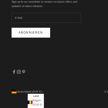
Sign up to our newsletter to receive exclusive offers and
updates on latest releases
ABONNIEREN
Deutschland (EUR €)
© 
Land
Belgien
(EUR €)