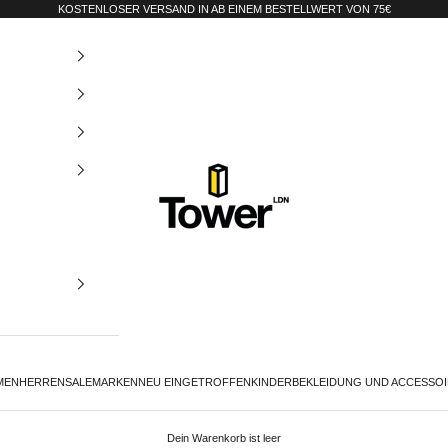
KOSTENLOSER VERSAND IN AB EINEM BESTELLWERT VON 75€
Tower-London.De
MEN
HERREN
SALE
MARKEN
NEU EINGETROFFEN
KINDER
BEKLEIDUNG UND ACCESSO
Dein Warenkorb ist leer