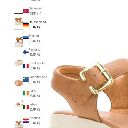
Dänemark
(DKK kr.)
Deutschland
(EUR €)
Estland
(EUR €)
Finnland
(EUR €)
Frankreich
(EUR €)
Griechenland
(EUR €)
Irland
(EUR €)
Italien
(EUR €)
Kroatien
(EUR €)