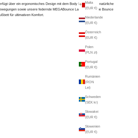
Malta
erfügt über ein ergonomisches Design mit dem Body Shoe Flex für natürliche
(EUR €)
ewegungen sowie unsere federnde MEGABounce Laufsohle und die Bounce
ußbett für ultimativen Komfort.
Niederlande
(EUR €)
Österreich
(EUR €)
Polen
(PLN zł)
Portugal
(EUR €)
Rumänien
(RON
Lei)
Schweden
(SEK kr)
Slowakei
(EUR €)
Slowenien
(EUR €)