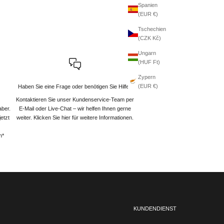
Spanien
(EUR €)
Tschechien
(CZK Kč)
Ungarn
(HUF Ft)
Zypern
(EUR €)
Haben Sie eine Frage oder benötigen Sie Hilfe?
Kontaktieren Sie unser Kundenservice-Team per
aber.
E-Mail oder Live-Chat – wir helfen Ihnen gerne
etzt
weiter
. Klicken Sie hier für weitere Informationen.
n*
KUNDENDIENST