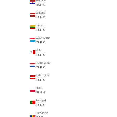
(EUR €)
Lettland
(EUR €)
Litauen
(EUR €)
Luxemburg
(EUR €)
Malta
(EUR €)
Niederlande
(EUR €)
Österreich
(EUR €)
Polen
(PLN zł)
Portugal
(EUR €)
Rumänien