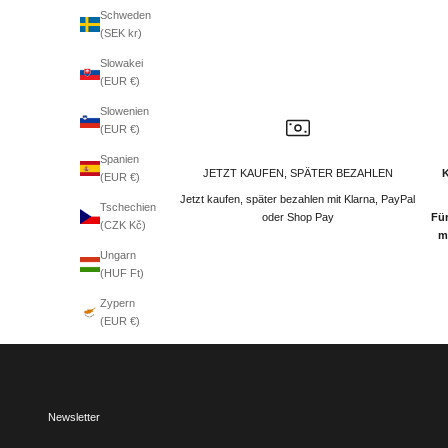
Schweden
(SEK kr)
Slowakei
(EUR €)
Slowenien
(EUR €)
Spanien
JETZT KAUFEN, SPÄTER BEZAHLEN
(EUR €)
Jetzt kaufen, später bezahlen mit Klarna, PayPal
Tschechien
oder Shop Pay
Für
(CZK Kč)
m
Ungarn
(HUF Ft)
Zypern
(EUR €)
Newsletter