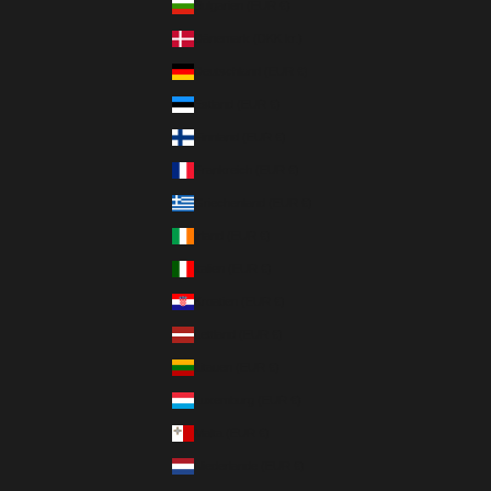
Bulgarien (EUR €)
Dänemark (DKK kr.)
Deutschland (EUR €)
Estland (EUR €)
Finnland (EUR €)
Frankreich (EUR €)
Griechenland (EUR €)
Irland (EUR €)
Italien (EUR €)
Kroatien (EUR €)
Lettland (EUR €)
Litauen (EUR €)
Luxemburg (EUR €)
Malta (EUR €)
Niederlande (EUR €)