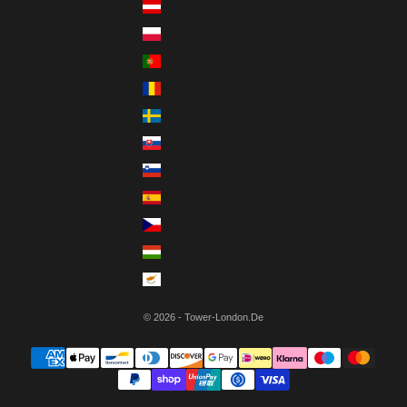
Österreich (EUR €)
Polen (PLN zł)
Portugal (EUR €)
Rumänien (RON Lei)
Schweden (SEK kr)
Slowakei (EUR €)
Slowenien (EUR €)
Spanien (EUR €)
Tschechien (CZK Kč)
Ungarn (HUF Ft)
Zypern (EUR €)
© 2026 - Tower-London.De