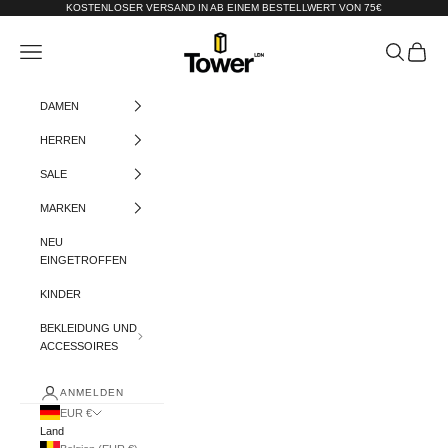
Zum Inhalt springen
KOSTENLOSER VERSAND IN AB EINEM BESTELLWERT VON 75€
Tower-London.De
Menü
Suchen
Warenko
DAMEN
HERREN
SALE
MARKEN
NEU
EINGETROFFEN
KINDER
BEKLEIDUNG UND
ACCESSOIRES
ANMELDEN
EUR €
Land