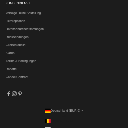
KUNDENDIENST
Verfolge Deine Bestellung
Lieferoptionen
Datenschutzbestimmungen
Rücksendungen
Größentabelle
Klarna
Terms & Bedingungen
Rabatte
Cancel Contract
Deutschland (EUR €)
Land
Belgien (EUR €)