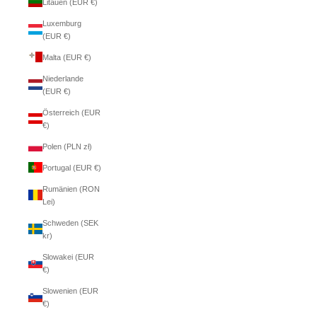
Litauen (EUR €)
Luxemburg
(EUR €)
Malta (EUR €)
Niederlande
(EUR €)
Österreich (EUR
€)
Polen (PLN zł)
Portugal (EUR €)
Rumänien (RON
Lei)
Schweden (SEK
kr)
Slowakei (EUR
€)
Slowenien (EUR
€)