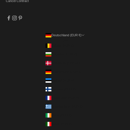
Cancel Contract
Deutschland (EUR €)
Land
Belgien (EUR €)
Bulgarien (EUR €)
Dänemark (DKK kr.)
Deutschland (EUR €)
Estland (EUR €)
Finnland (EUR €)
Frankreich (EUR €)
Griechenland (EUR €)
Irland (EUR €)
Italien (EUR €)