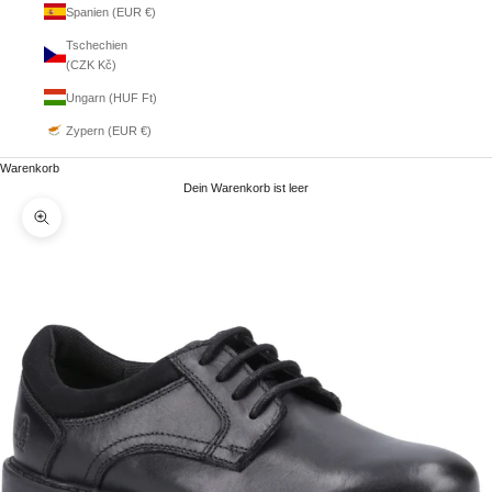
Spanien (EUR €)
Tschechien
(CZK Kč)
Ungarn (HUF Ft)
Zypern (EUR €)
Warenkorb
Dein Warenkorb ist leer
Bild vergrößern