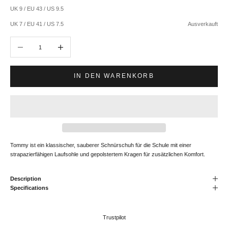
UK 9 / EU 43 / US 9.5
UK 7 / EU 41 / US 7.5
Ausverkauft
Anzahl verringern
Anzahl erhöhen
IN DEN WARENKORB
Tommy ist ein klassischer, sauberer Schnürschuh für die Schule mit einer
strapazierfähigen Laufsohle und gepolstertem Kragen für zusätzlichen Komfort.
Description
Specifications
Trustpilot