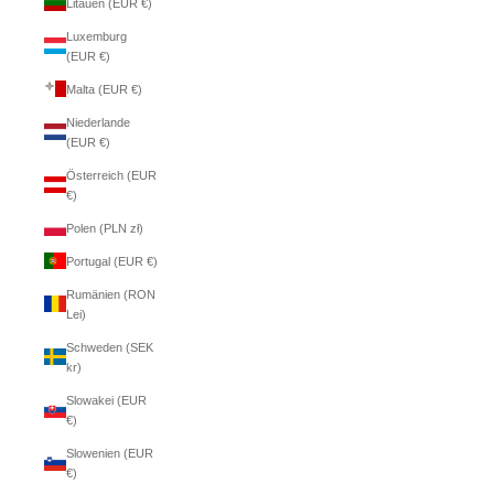
Litauen (EUR €)
Luxemburg
(EUR €)
Malta (EUR €)
Niederlande
(EUR €)
Österreich (EUR
€)
Polen (PLN zł)
Portugal (EUR €)
Rumänien (RON
Lei)
Schweden (SEK
kr)
Slowakei (EUR
€)
Slowenien (EUR
€)