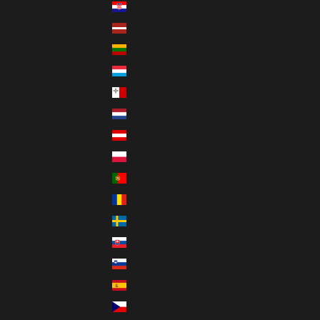
Kroatien (EUR €)
Lettland (EUR €)
Litauen (EUR €)
Luxemburg (EUR €)
Malta (EUR €)
Niederlande (EUR €)
Österreich (EUR €)
Polen (PLN zł)
Portugal (EUR €)
Rumänien (RON Lei)
Schweden (SEK kr)
Slowakei (EUR €)
Slowenien (EUR €)
Spanien (EUR €)
Tschechien (CZK Kč)