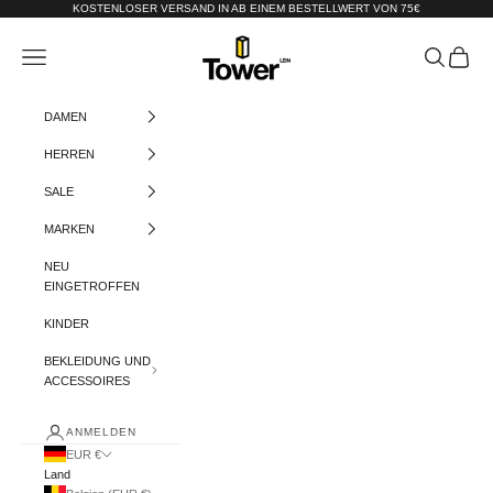
Zum Inhalt springen
KOSTENLOSER VERSAND IN AB EINEM BESTELLWERT VON 75€
Tower-London.De
Menü
Suchen
Warenko
DAMEN
HERREN
SALE
MARKEN
NEU
EINGETROFFEN
KINDER
BEKLEIDUNG UND
ACCESSOIRES
ANMELDEN
EUR €
Land