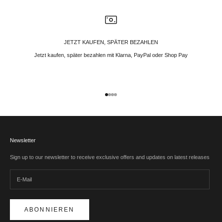
JETZT KAUFEN, SPÄTER BEZAHLEN
Jetzt kaufen, später bezahlen mit Klarna, PayPal oder Shop Pay
Gehe zu Element 1
Gehe zu Element 2
Gehe zu Element 3
Gehe zu Element 4
Newsletter
Sign up to our newsletter to receive exclusive offers and updates on latest releases
ABONNIEREN