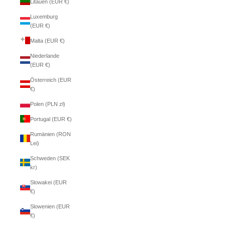
Litauen (EUR €)
Luxemburg
(EUR €)
Malta (EUR €)
Niederlande
(EUR €)
Österreich (EUR
€)
Polen (PLN zł)
Portugal (EUR €)
Rumänien (RON
Lei)
Schweden (SEK
kr)
Slowakei (EUR
€)
Slowenien (EUR
€)