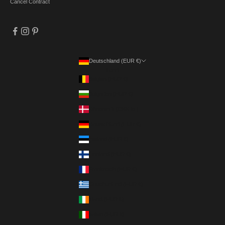
Cancel Contract
Deutschland (EUR €)
Land
Belgien (EUR €)
Bulgarien (EUR €)
Dänemark (DKK kr.)
Deutschland (EUR €)
Estland (EUR €)
Finnland (EUR €)
Frankreich (EUR €)
Griechenland (EUR €)
Irland (EUR €)
Italien (EUR €)