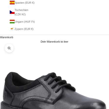
Spanien (EUR €)
Tschechien
(CZK Kč)
Ungarn (HUF Ft)
Zypern (EUR €)
Warenkorb
Dein Warenkorb ist leer
Bild vergrößern