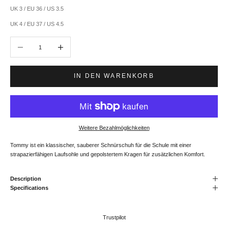
UK 3 / EU 36 / US 3.5
UK 4 / EU 37 / US 4.5
Anzahl verringern
Anzahl erhöhen
IN DEN WARENKORB
Weitere Bezahlmöglichkeiten
Tommy ist ein klassischer, sauberer Schnürschuh für die Schule mit einer
strapazierfähigen Laufsohle und gepolstertem Kragen für zusätzlichen Komfort.
Description
Specifications
Trustpilot