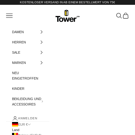
Zum Inhalt springen
KOSTENLOSER VERSAND IN AB EINEM BESTELLWERT VON 75€
Tower-London.De
Menü
Suchen
Warenko
DAMEN
HERREN
SALE
MARKEN
NEU
EINGETROFFEN
KINDER
BEKLEIDUNG UND
ACCESSOIRES
ANMELDEN
EUR €
Land