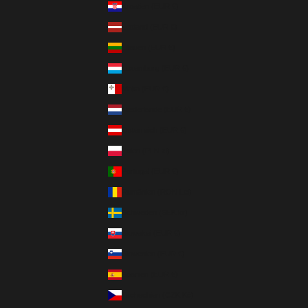
Kroatien (EUR €)
Lettland (EUR €)
Litauen (EUR €)
Luxemburg (EUR €)
Malta (EUR €)
Niederlande (EUR €)
Österreich (EUR €)
Polen (PLN zł)
Portugal (EUR €)
Rumänien (RON Lei)
Schweden (SEK kr)
Slowakei (EUR €)
Slowenien (EUR €)
Spanien (EUR €)
Tschechien (CZK Kč)