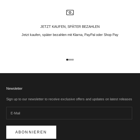
JETZT KAUFEN, SPÄTER BEZAHLEN
Jetzt kaufen, später bezahlen mit Klarna, PayPal oder Shop Pay
Gehe zu Element 1
Gehe zu Element 2
Gehe zu Element 3
Gehe zu Element 4
Newsletter
Sign up to our newsletter to receive exclusive offers and updates on latest releases
ABONNIEREN