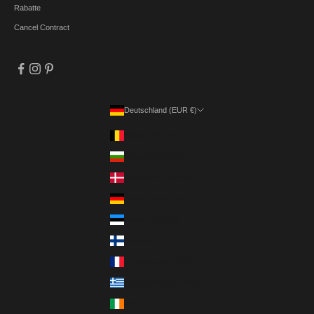
Rabatte
Cancel Contract
Deutschland (EUR €)
Land
Belgien (EUR €)
Bulgarien (EUR €)
Dänemark (DKK kr.)
Deutschland (EUR €)
Estland (EUR €)
Finnland (EUR €)
Frankreich (EUR €)
Griechenland (EUR €)
Irland (EUR €)