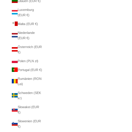
Litauen (EUR €)
Luxemburg
(EUR €)
Malta (EUR €)
Niederlande
(EUR €)
Österreich (EUR
€)
Polen (PLN zł)
Portugal (EUR €)
Rumänien (RON
Lei)
Schweden (SEK
kr)
Slowakei (EUR
€)
Slowenien (EUR
€)