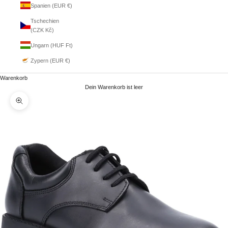
Spanien (EUR €)
Tschechien
(CZK Kč)
Ungarn (HUF Ft)
Zypern (EUR €)
Warenkorb
Dein Warenkorb ist leer
Bild vergrößern