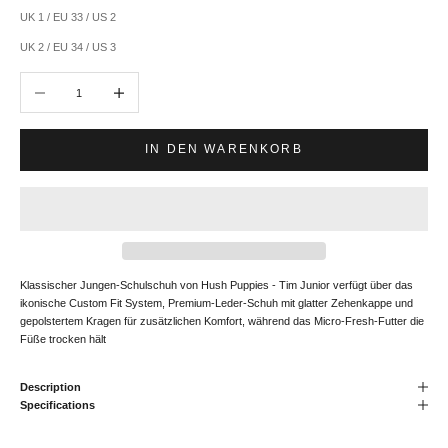
UK 1 / EU 33 / US 2
UK 2 / EU 34 / US 3
Anzahl verringern
Anzahl erhöhen
IN DEN WARENKORB
Klassischer Jungen-Schulschuh von Hush Puppies - Tim Junior verfügt über das
ikonische Custom Fit System, Premium-Leder-Schuh mit glatter Zehenkappe und
gepolstertem Kragen für zusätzlichen Komfort, während das Micro-Fresh-Futter die
Füße trocken hält
Description
Specifications