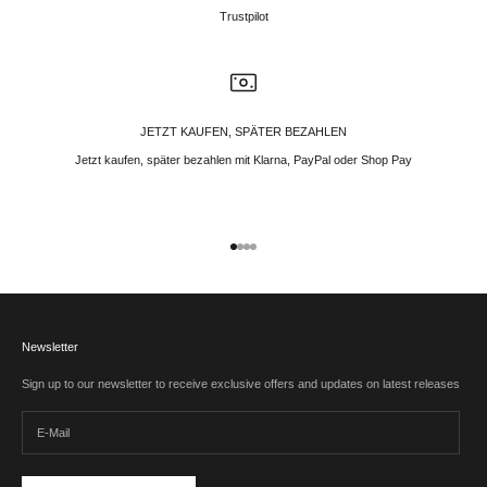
Trustpilot
JETZT KAUFEN, SPÄTER BEZAHLEN
Jetzt kaufen, später bezahlen mit Klarna, PayPal oder Shop Pay
Gehe zu Element 1
Gehe zu Element 2
Gehe zu Element 3
Gehe zu Element 4
Newsletter
Sign up to our newsletter to receive exclusive offers and updates on latest releases