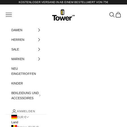
Zum Inhalt springen
KOSTENLOSER VERSAND IN AB EINEM BESTELLWERT VON 75€
Tower-London.De
Menü
Suchen
Warenko
DAMEN
HERREN
SALE
MARKEN
NEU
EINGETROFFEN
KINDER
BEKLEIDUNG UND
ACCESSOIRES
ANMELDEN
EUR €
Land