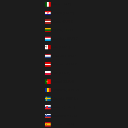
Italien (EUR €)
Kroatien (EUR €)
Lettland (EUR €)
Litauen (EUR €)
Luxemburg (EUR €)
Malta (EUR €)
Niederlande (EUR €)
Österreich (EUR €)
Polen (PLN zł)
Portugal (EUR €)
Rumänien (RON Lei)
Schweden (SEK kr)
Slowakei (EUR €)
Slowenien (EUR €)
Spanien (EUR €)