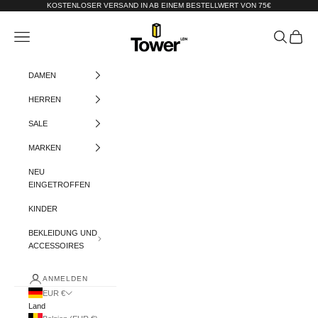
Zum Inhalt springen
KOSTENLOSER VERSAND IN AB EINEM BESTELLWERT VON 75€
Tower-London.De
Menü
Suchen
Warenko
DAMEN
HERREN
SALE
MARKEN
NEU
EINGETROFFEN
KINDER
BEKLEIDUNG UND
ACCESSOIRES
ANMELDEN
EUR €
Land