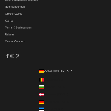
Rücksendungen
Größentabelle
Klarna
Terms & Bedingungen
Rabatte
Cancel Contract
Deutschland (EUR €)
Land
Belgien (EUR €)
Bulgarien (EUR €)
Dänemark (DKK kr.)
Deutschland (EUR €)
Estland (EUR €)