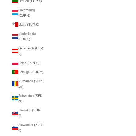
Litauen (EUR €)
Luxemburg
(EUR €)
Malta (EUR €)
Niederlande
(EUR €)
Österreich (EUR
€)
Polen (PLN zł)
Portugal (EUR €)
Rumänien (RON
Lei)
Schweden (SEK
kr)
Slowakei (EUR
€)
Slowenien (EUR
€)