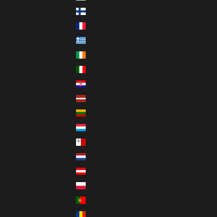
Finnland (EUR €)
Frankreich (EUR €)
Griechenland (EUR €)
Irland (EUR €)
Italien (EUR €)
Kroatien (EUR €)
Lettland (EUR €)
Litauen (EUR €)
Luxemburg (EUR €)
Malta (EUR €)
Niederlande (EUR €)
Österreich (EUR €)
Polen (PLN zł)
Portugal (EUR €)
Rumänien (RON Lei)