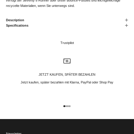
verfügt der Seventy 8 Runner über unser Bounce-Fußbett und leichtgewichtige
recycelte Materialien, wenn Sie unterwegs sind.
Description
Specifications
Trustpilot
JETZT KAUFEN, SPÄTER BEZAHLEN
Jetzt kaufen, später bezahlen mit Klarna, PayPal oder Shop Pay
Gehe zu Element 1
Gehe zu Element 2
Gehe zu Element 3
Gehe zu Element 4
Newsletter