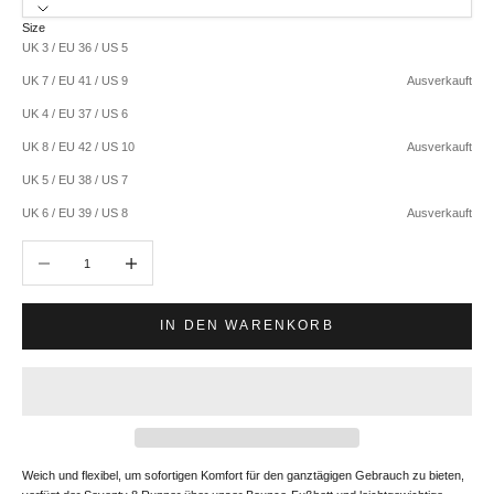
Size
UK 3 / EU 36 / US 5
UK 7 / EU 41 / US 9
Ausverkauft
UK 4 / EU 37 / US 6
UK 8 / EU 42 / US 10
Ausverkauft
UK 5 / EU 38 / US 7
UK 6 / EU 39 / US 8
Ausverkauft
Anzahl verringern
Anzahl erhöhen
IN DEN WARENKORB
Weich und flexibel, um sofortigen Komfort für den ganztägigen Gebrauch zu bieten,