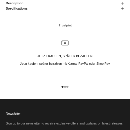
Description
Specifications
Trustpilot
JETZT KAUFEN, SPÄTER BEZAHLEN
Jetzt kaufen, später bezahlen mit Klarna, PayPal oder Shop Pay
Gehe zu Element 1
Gehe zu Element 2
Gehe zu Element 3
Gehe zu Element 4
Newsletter
Sign up to our newsletter to receive exclusive offers and updates on latest releases