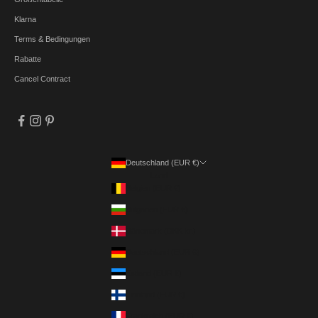
Klarna
Terms & Bedingungen
Rabatte
Cancel Contract
Deutschland (EUR €)
Land
Belgien (EUR €)
Bulgarien (EUR €)
Dänemark (DKK kr.)
Deutschland (EUR €)
Estland (EUR €)
Finnland (EUR €)
Frankreich (EUR €)