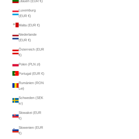
Litauen (EUR €)
Luxemburg
(EUR €)
Malta (EUR €)
Niederlande
(EUR €)
Österreich (EUR
€)
Polen (PLN zł)
Portugal (EUR €)
Rumänien (RON
Lei)
Schweden (SEK
kr)
Slowakei (EUR
€)
Slowenien (EUR
€)