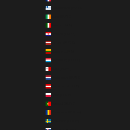
Griechenland (EUR €)
Irland (EUR €)
Italien (EUR €)
Kroatien (EUR €)
Lettland (EUR €)
Litauen (EUR €)
Luxemburg (EUR €)
Malta (EUR €)
Niederlande (EUR €)
Österreich (EUR €)
Polen (PLN zł)
Portugal (EUR €)
Rumänien (RON Lei)
Schweden (SEK kr)
Slowakei (EUR €)