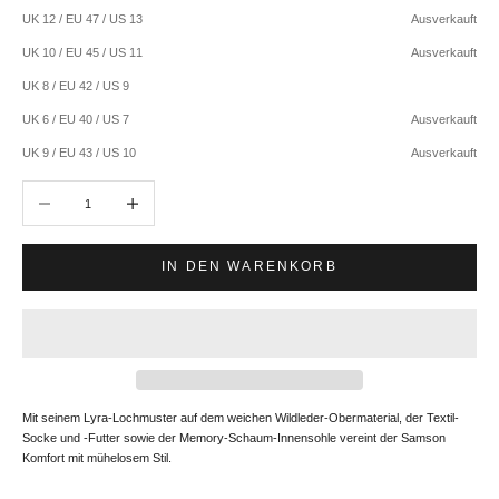
UK 12 / EU 47 / US 13
Ausverkauft
UK 10 / EU 45 / US 11
Ausverkauft
UK 8 / EU 42 / US 9
UK 6 / EU 40 / US 7
Ausverkauft
UK 9 / EU 43 / US 10
Ausverkauft
Anzahl verringern
Anzahl erhöhen
IN DEN WARENKORB
Mit seinem Lyra-Lochmuster auf dem weichen Wildleder-Obermaterial, der Textil-
Socke und -Futter sowie der Memory-Schaum-Innensohle vereint der Samson
Komfort mit mühelosem Stil.