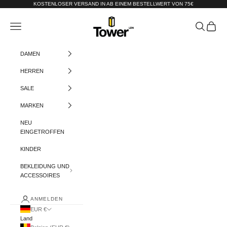
Zum Inhalt springen
KOSTENLOSER VERSAND IN AB EINEM BESTELLWERT VON 75€
Tower-London.De
Menü
Suchen
Warenko
DAMEN
HERREN
SALE
MARKEN
NEU
EINGETROFFEN
KINDER
BEKLEIDUNG UND
ACCESSOIRES
ANMELDEN
EUR €
Land