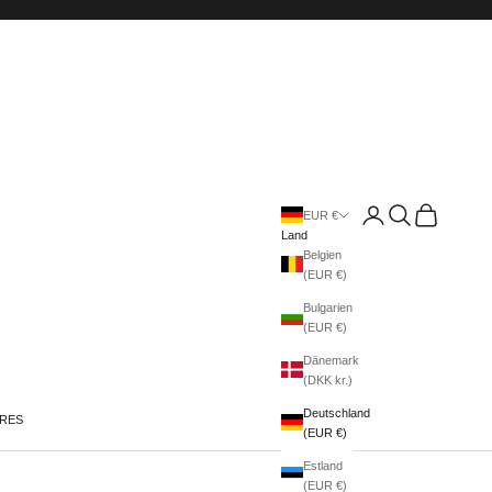
Anmelden
Suchen
Warenkorb
EUR €
Land
Belgien
(EUR €)
Bulgarien
(EUR €)
Dänemark
(DKK kr.)
Deutschland
IRES
(EUR €)
Estland
(EUR €)