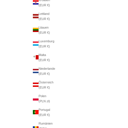
(EUR €)
Lettland
(EUR €)
Litauen
(EUR €)
Luxemburg
(EUR €)
Malta
(EUR €)
Niederlande
(EUR €)
Österreich
(EUR €)
Polen
(PLN zł)
Portugal
(EUR €)
Rumänien