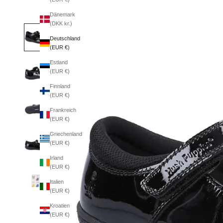
Dänemark
(DKK kr.)
Deutschland
(EUR €)
Estland
(EUR €)
Finnland
(EUR €)
Frankreich
(EUR €)
Griechenland
(EUR €)
Irland
(EUR €)
Italien
(EUR €)
Kroatien
(EUR €)