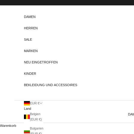
Zum Inhalt springen
DAMEN
HERREN
SALE
MARKEN
NEU EINGETROFFEN
KINDER
BEKLEIDUNG UND ACCESSOIRES
EUR €
Land
Belgien
DA
(EUR €)
Warenkorb
Bulgarien
(EUR €)