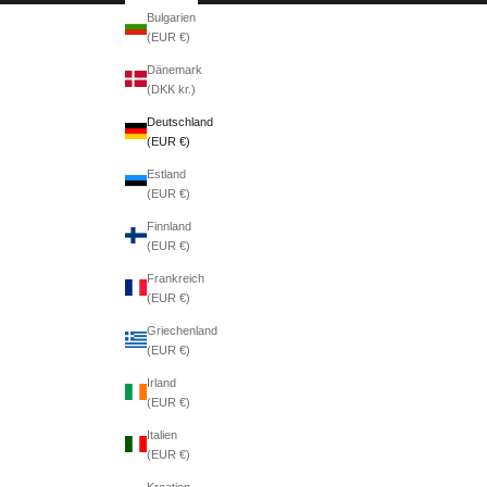
Bulgarien
(EUR €)
Dänemark
(DKK kr.)
Deutschland
(EUR €)
Estland
(EUR €)
Finnland
(EUR €)
Frankreich
(EUR €)
Griechenland
(EUR €)
Irland
(EUR €)
Italien
(EUR €)
Kroatien