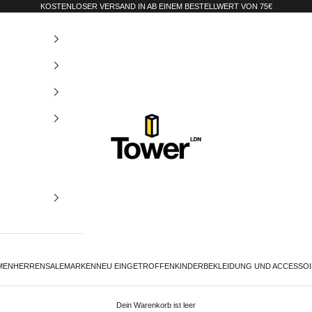
KOSTENLOSER VERSAND IN AB EINEM BESTELLWERT VON 75€
Tower-London.De
MEN
HERREN
SALE
MARKEN
NEU EINGETROFFEN
KINDER
BEKLEIDUNG UND ACCESSO
Dein Warenkorb ist leer