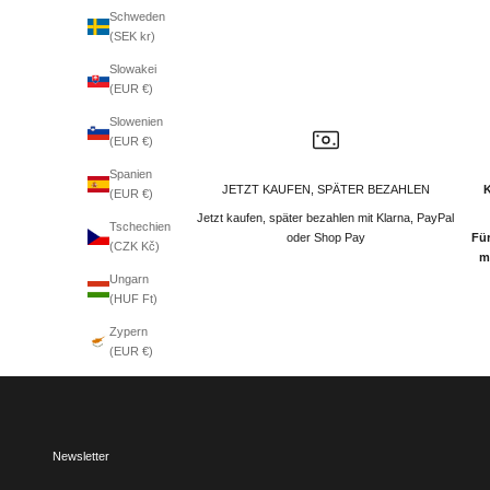
Schweden
(SEK kr)
Slowakei
(EUR €)
Slowenien
(EUR €)
Spanien
JETZT KAUFEN, SPÄTER BEZAHLEN
(EUR €)
Jetzt kaufen, später bezahlen mit Klarna, PayPal
Tschechien
oder Shop Pay
Für
(CZK Kč)
m
Ungarn
(HUF Ft)
Zypern
(EUR €)
Newsletter