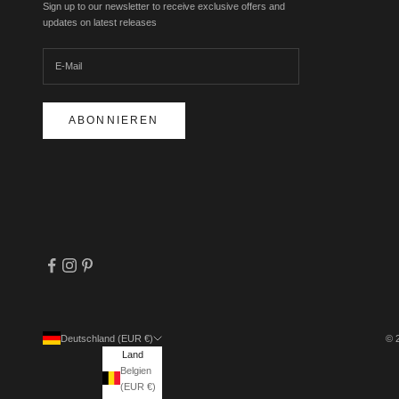
Sign up to our newsletter to receive exclusive offers and
updates on latest releases
ABONNIEREN
Deutschland (EUR €)
© 
Land
Belgien
(EUR €)