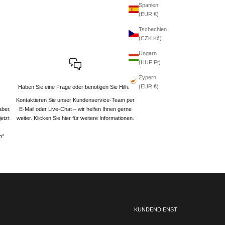
Spanien
(EUR €)
Tschechien
(CZK Kč)
Ungarn
(HUF Ft)
Zypern
(EUR €)
Haben Sie eine Frage oder benötigen Sie Hilfe?
Kontaktieren Sie unser Kundenservice-Team per
aber.
E-Mail oder Live-Chat – wir helfen Ihnen gerne
etzt
weiter
. Klicken Sie hier für weitere Informationen.
n*
KUNDENDIENST