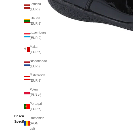
Lettland
(EUR €)
Litauen
(EUR €)
Luxemburg
(EUR €)
Malta
(EUR €)
Niederlande
(EUR €)
Österreich
(EUR €)
Polen
(PLN zł)
Portugal
(EUR €)
Description
Rumänien
Specifications
(RON
Lei)