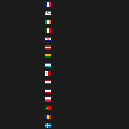
Frankreich (EUR €)
Griechenland (EUR €)
Irland (EUR €)
Italien (EUR €)
Kroatien (EUR €)
Lettland (EUR €)
Litauen (EUR €)
Luxemburg (EUR €)
Malta (EUR €)
Niederlande (EUR €)
Österreich (EUR €)
Polen (PLN zł)
Portugal (EUR €)
Rumänien (RON Lei)
Schweden (SEK kr)