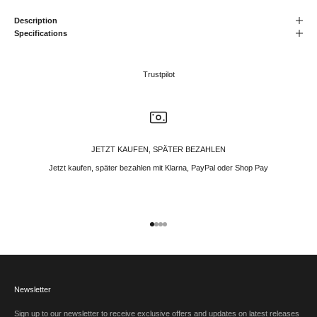
Description
Specifications
Trustpilot
JETZT KAUFEN, SPÄTER BEZAHLEN
Jetzt kaufen, später bezahlen mit Klarna, PayPal oder Shop Pay
Gehe zu Element 1
Gehe zu Element 2
Gehe zu Element 3
Gehe zu Element 4
Newsletter
Sign up to our newsletter to receive exclusive offers and updates on latest releases