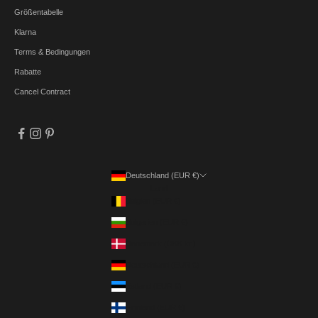
Größentabelle
Klarna
Terms & Bedingungen
Rabatte
Cancel Contract
Deutschland (EUR €)
Land
Belgien (EUR €)
Bulgarien (EUR €)
Dänemark (DKK kr.)
Deutschland (EUR €)
Estland (EUR €)
Finnland (EUR €)