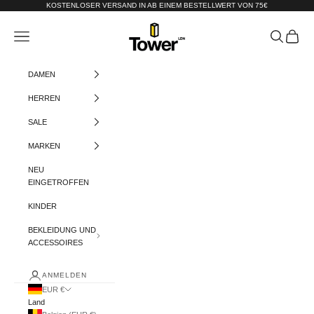
Zum Inhalt springen
KOSTENLOSER VERSAND IN AB EINEM BESTELLWERT VON 75€
Tower-London.De
Menü
Suchen
Warenko
DAMEN
HERREN
SALE
MARKEN
NEU
EINGETROFFEN
KINDER
BEKLEIDUNG UND
ACCESSOIRES
ANMELDEN
EUR €
Land