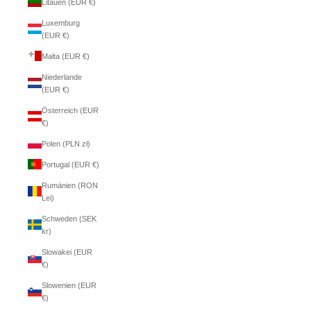
Litauen (EUR €)
Luxemburg
(EUR €)
Malta (EUR €)
Niederlande
(EUR €)
Österreich (EUR
€)
Polen (PLN zł)
Portugal (EUR €)
Rumänien (RON
Lei)
Schweden (SEK
kr)
Slowakei (EUR
€)
Slowenien (EUR
€)