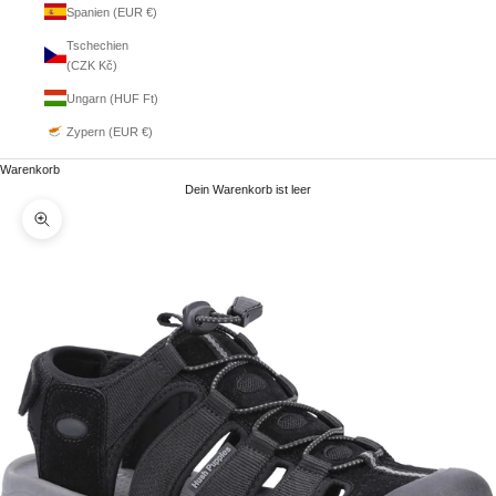
Spanien (EUR €)
Tschechien
(CZK Kč)
Ungarn (HUF Ft)
Zypern (EUR €)
Warenkorb
Dein Warenkorb ist leer
Bild vergrößern