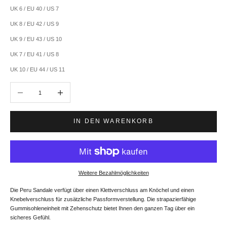
UK 6 / EU 40 / US 7
UK 8 / EU 42 / US 9
UK 9 / EU 43 / US 10
UK 7 / EU 41 / US 8
UK 10 / EU 44 / US 11
Anzahl verringern
Anzahl erhöhen
IN DEN WARENKORB
Weitere Bezahlmöglichkeiten
Die Peru Sandale verfügt über einen Klettverschluss am Knöchel und einen
Knebelverschluss für zusätzliche Passformverstellung. Die strapazierfähige
Gummisohleneinheit mit Zehenschutz bietet Ihnen den ganzen Tag über ein
sicheres Gefühl.