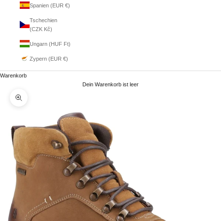
Spanien (EUR €)
Tschechien
(CZK Kč)
Ungarn (HUF Ft)
Zypern (EUR €)
Warenkorb
Dein Warenkorb ist leer
Bild vergrößern