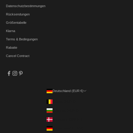
Datenschutzbestimmungen
Rücksendungen
Größentabelle
Klarna
Terms & Bedingungen
Rabatte
Cancel Contract
Deutschland (EUR €)
Land
Belgien (EUR €)
Bulgarien (EUR €)
Dänemark (DKK kr.)
Deutschland (EUR €)