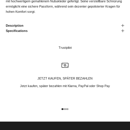
mit hochwertigem gemahlenem Nubukleder gefertigt. Seine verstellbare Schnürung
ermöglicht eine sichere Passform, während sein dezenter gepolsterter Kragen für
hohen Komfort sorgt.
Description
Specifications
Trustpilot
JETZT KAUFEN, SPÄTER BEZAHLEN
Jetzt kaufen, später bezahlen mit Klarna, PayPal oder Shop Pay
Gehe zu Element 1
Gehe zu Element 2
Gehe zu Element 3
Gehe zu Element 4