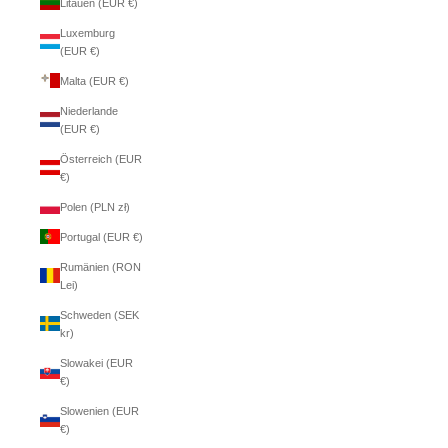
Litauen (EUR €)
Luxemburg
(EUR €)
Malta (EUR €)
Niederlande
(EUR €)
Österreich (EUR
€)
Polen (PLN zł)
Portugal (EUR €)
Rumänien (RON
Lei)
Schweden (SEK
kr)
Slowakei (EUR
€)
Slowenien (EUR
€)