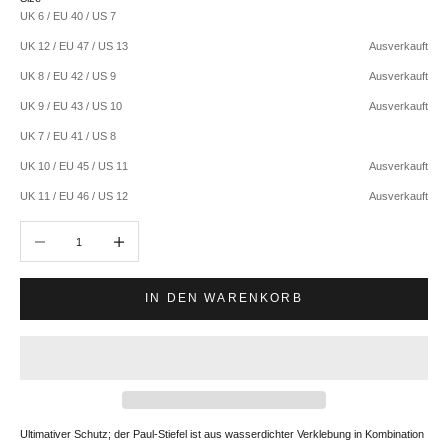
UK 6 / EU 40 / US 7
UK 12 / EU 47 / US 13
Ausverkauft
UK 8 / EU 42 / US 9
Ausverkauft
UK 9 / EU 43 / US 10
Ausverkauft
UK 7 / EU 41 / US 8
UK 10 / EU 45 / US 11
Ausverkauft
UK 11 / EU 46 / US 12
Ausverkauft
Anzahl verringern
Anzahl erhöhen
IN DEN WARENKORB
Ultimativer Schutz; der Paul-Stiefel ist aus wasserdichter Verklebung in Kombination