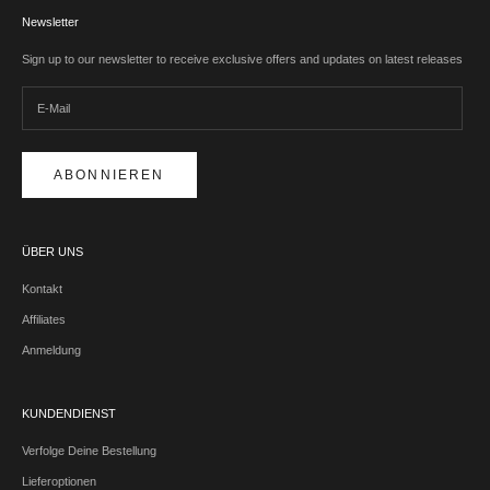
Newsletter
Sign up to our newsletter to receive exclusive offers and updates on latest releases
ABONNIEREN
ÜBER UNS
Kontakt
Affiliates
Anmeldung
KUNDENDIENST
Verfolge Deine Bestellung
Lieferoptionen