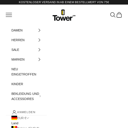
Zum Inhalt springen
KOSTENLOSER VERSAND IN AB EINEM BESTELLWERT VON 75€
Tower-London.De
Menü
Suchen
Warenko
DAMEN
HERREN
SALE
MARKEN
NEU
EINGETROFFEN
KINDER
BEKLEIDUNG UND
ACCESSOIRES
ANMELDEN
EUR €
Land