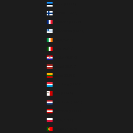
Estland (EUR €)
Finnland (EUR €)
Frankreich (EUR €)
Griechenland (EUR €)
Irland (EUR €)
Italien (EUR €)
Kroatien (EUR €)
Lettland (EUR €)
Litauen (EUR €)
Luxemburg (EUR €)
Malta (EUR €)
Niederlande (EUR €)
Österreich (EUR €)
Polen (PLN zł)
Portugal (EUR €)