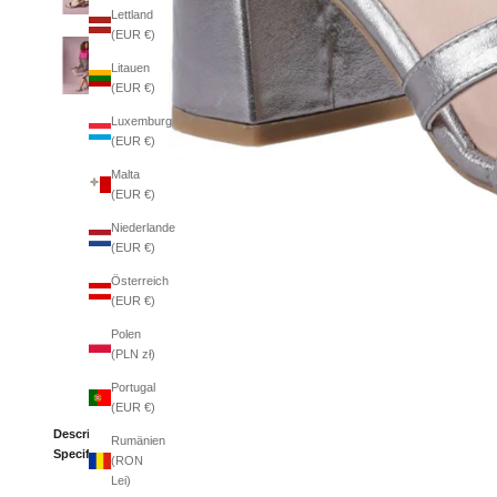
Lettland
(EUR €)
Litauen
(EUR €)
Luxemburg
(EUR €)
Malta
(EUR €)
Niederlande
(EUR €)
Österreich
(EUR €)
Polen
(PLN zł)
Portugal
(EUR €)
Description
Rumänien
Specifications
(RON
Lei)