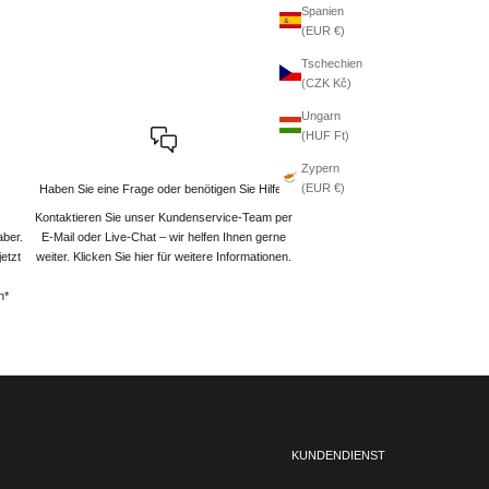
Spanien
(EUR €)
Tschechien
(CZK Kč)
Ungarn
(HUF Ft)
Zypern
(EUR €)
Haben Sie eine Frage oder benötigen Sie Hilfe?
Kontaktieren Sie unser Kundenservice-Team per
aber.
E-Mail oder Live-Chat – wir helfen Ihnen gerne
etzt
weiter
. Klicken Sie hier für weitere Informationen.
n*
KUNDENDIENST