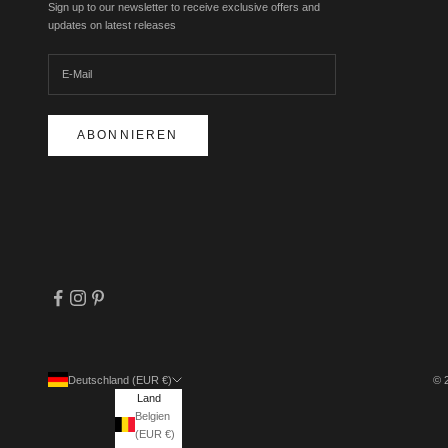
Sign up to our newsletter to receive exclusive offers and
updates on latest releases
ABONNIEREN
Deutschland (EUR €)
© 
Land
Belgien
(EUR €)