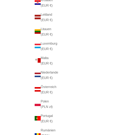
(EUR €)
Lettland
(EUR €)
Litauen
(EUR €)
Luxemburg
(EUR €)
Malta
(EUR €)
Niederlande
(EUR €)
Österreich
(EUR €)
Polen
(PLN zł)
Portugal
(EUR €)
Rumänien