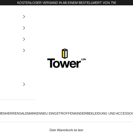
KOSTENLOSER VERSAND IN AB EINEM BESTELLWERT VON 75€
Tower-London.De
MEN
HERREN
SALE
MARKEN
NEU EINGETROFFEN
KINDER
BEKLEIDUNG UND ACCESSO
Dein Warenkorb ist leer