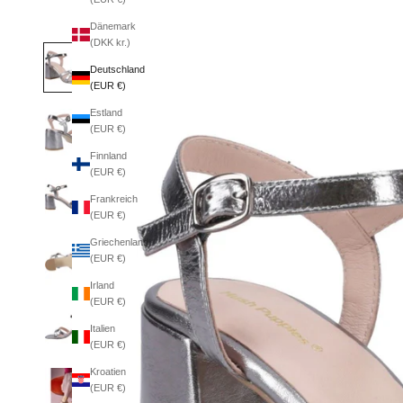
Dänemark
(DKK kr.)
Deutschland
(EUR €)
Estland
(EUR €)
Finnland
(EUR €)
Frankreich
(EUR €)
Griechenland
(EUR €)
Irland
(EUR €)
Italien
(EUR €)
Kroatien
(EUR €)