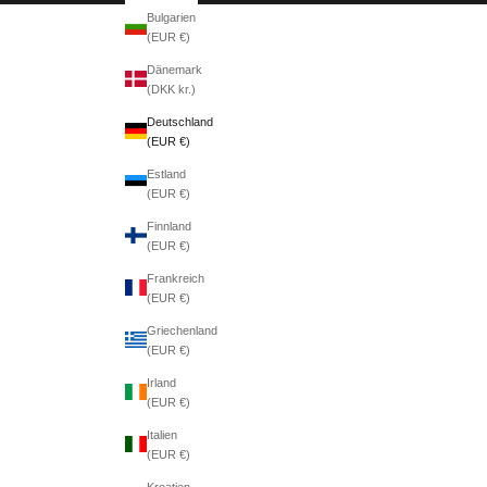
Bulgarien
(EUR €)
Dänemark
(DKK kr.)
Deutschland
(EUR €)
Estland
(EUR €)
Finnland
(EUR €)
Frankreich
(EUR €)
Griechenland
(EUR €)
Irland
(EUR €)
Italien
(EUR €)
Kroatien