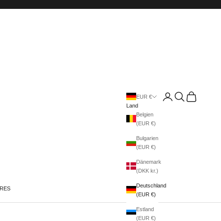
Anmelden
Suchen
Warenkorb
EUR €
Land
Belgien
(EUR €)
Bulgarien
(EUR €)
Dänemark
(DKK kr.)
Deutschland
IRES
(EUR €)
Estland
(EUR €)