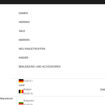
Zum Inhalt springen
DAMEN
HERREN
SALE
MARKEN
NEU EINGETROFFEN
KINDER
BEKLEIDUNG UND ACCESSOIRES
EUR €
Land
Belgien
DA
(EUR €)
Warenkorb
Bulgarien
(EUR €)