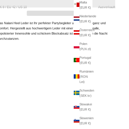
Malta
K 8 / EU 42 / US 10
Ausverkauft
(EUR €)
Niederlande
(EUR €)
as Nalani Heel Leder ist Ihr perfekter Partybegleiter und vereint Eleganz und
omfort. Hergestellt aus hochwertigem Leder mit einer sicheren Schnalle,
Österreich
epolsterter Innensohle und schickem Blockabsatz ist er perfekt, um die Nacht
(EUR €)
urchzutanzen.
Polen
(PLN zł)
Portugal
(EUR €)
Rumänien
(RON
Lei)
Schweden
(SEK kr)
Slowakei
(EUR €)
Slowenien
(EUR €)