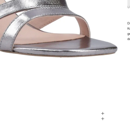
U
D
K
g
d