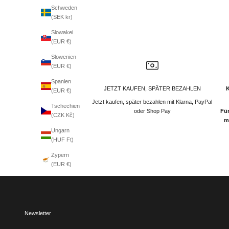
Schweden
(SEK kr)
Slowakei
(EUR €)
Slowenien
(EUR €)
Spanien
JETZT KAUFEN, SPÄTER BEZAHLEN
(EUR €)
Jetzt kaufen, später bezahlen mit Klarna, PayPal
Tschechien
oder Shop Pay
Für
(CZK Kč)
m
Ungarn
(HUF Ft)
Zypern
(EUR €)
Newsletter