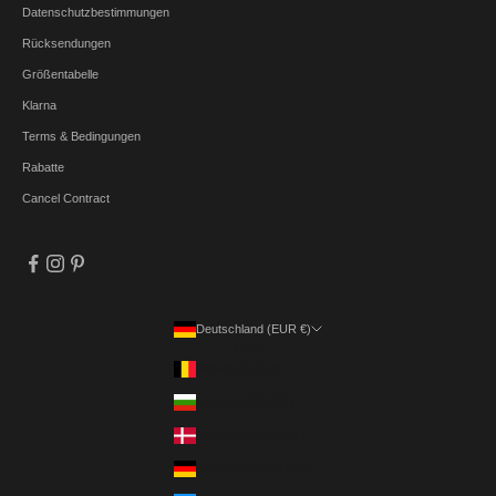
Datenschutzbestimmungen
Rücksendungen
Größentabelle
Klarna
Terms & Bedingungen
Rabatte
Cancel Contract
Deutschland (EUR €)
Land
Belgien (EUR €)
Bulgarien (EUR €)
Dänemark (DKK kr.)
Deutschland (EUR €)