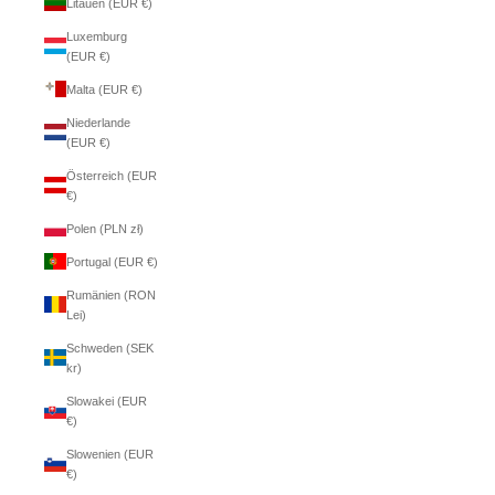
Litauen (EUR €)
Luxemburg
(EUR €)
Malta (EUR €)
Niederlande
(EUR €)
Österreich (EUR
€)
Polen (PLN zł)
Portugal (EUR €)
Rumänien (RON
Lei)
Schweden (SEK
kr)
Slowakei (EUR
€)
Slowenien (EUR
€)