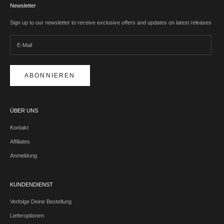
Newsletter
Sign up to our newsletter to receive exclusive offers and updates on latest releases
ABONNIEREN
ÜBER UNS
Kontakt
Affiliates
Anmeldung
KUNDENDIENST
Verfolge Deine Bestellung
Lieferoptionen