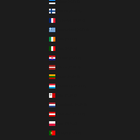
Estland (EUR €)
Finnland (EUR €)
Frankreich (EUR €)
Griechenland (EUR €)
Irland (EUR €)
Italien (EUR €)
Kroatien (EUR €)
Lettland (EUR €)
Litauen (EUR €)
Luxemburg (EUR €)
Malta (EUR €)
Niederlande (EUR €)
Österreich (EUR €)
Polen (PLN zł)
Portugal (EUR €)