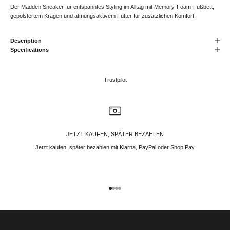
Der Madden Sneaker für entspanntes Styling im Alltag mit Memory-Foam-Fußbett,
gepolstertem Kragen und atmungsaktivem Futter für zusätzlichen Komfort.
Description
Specifications
Trustpilot
JETZT KAUFEN, SPÄTER BEZAHLEN
Jetzt kaufen, später bezahlen mit Klarna, PayPal oder Shop Pay
Gehe zu Element 1
Gehe zu Element 2
Gehe zu Element 3
Gehe zu Element 4