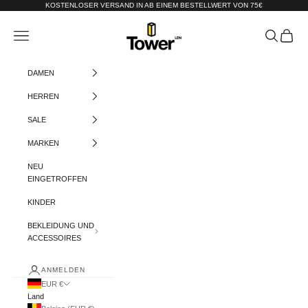
Zum Inhalt springen
KOSTENLOSER VERSAND IN AB EINEM BESTELLWERT VON 75€
Tower-London.De
Menü
Suchen
Warenko
DAMEN
HERREN
SALE
MARKEN
NEU
EINGETROFFEN
KINDER
BEKLEIDUNG UND
ACCESSOIRES
ANMELDEN
EUR €
Land