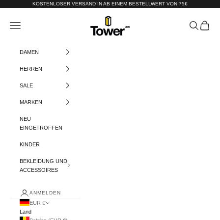
Zum Inhalt springen
KOSTENLOSER VERSAND IN AB EINEM BESTELLWERT VON 75€
Tower-London.De
Menü
Suchen
Warenko
DAMEN
HERREN
SALE
MARKEN
NEU
EINGETROFFEN
KINDER
BEKLEIDUNG UND
ACCESSOIRES
ANMELDEN
EUR €
Land