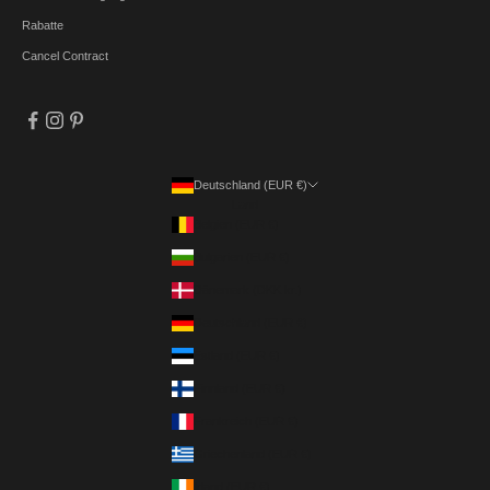
Rabatte
Cancel Contract
Deutschland (EUR €)
Land
Belgien (EUR €)
Bulgarien (EUR €)
Dänemark (DKK kr.)
Deutschland (EUR €)
Estland (EUR €)
Finnland (EUR €)
Frankreich (EUR €)
Griechenland (EUR €)
Irland (EUR €)