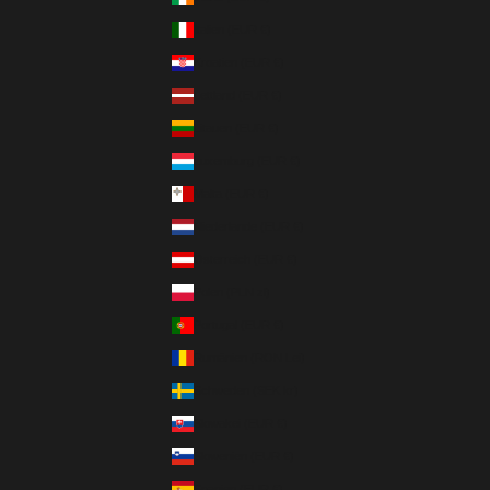
Italien (EUR €)
Kroatien (EUR €)
Lettland (EUR €)
Litauen (EUR €)
Luxemburg (EUR €)
Malta (EUR €)
Niederlande (EUR €)
Österreich (EUR €)
Polen (PLN zł)
Portugal (EUR €)
Rumänien (RON Lei)
Schweden (SEK kr)
Slowakei (EUR €)
Slowenien (EUR €)
Spanien (EUR €)