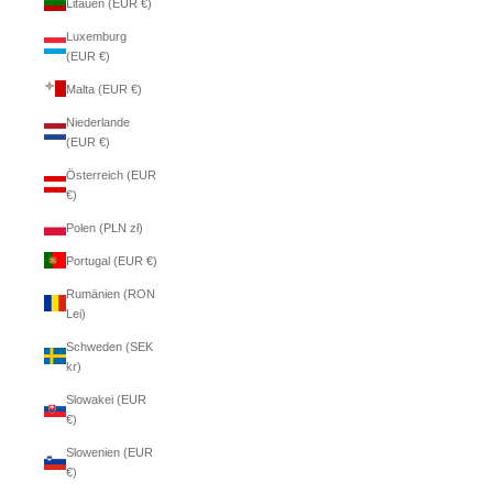
Litauen (EUR €)
Luxemburg
(EUR €)
Malta (EUR €)
Niederlande
(EUR €)
Österreich (EUR
€)
Polen (PLN zł)
Portugal (EUR €)
Rumänien (RON
Lei)
Schweden (SEK
kr)
Slowakei (EUR
€)
Slowenien (EUR
€)