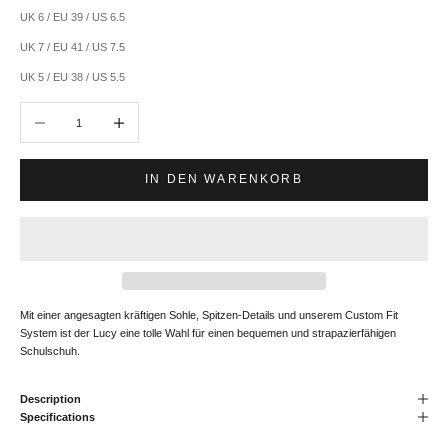
UK 6 / EU 39 / US 6.5
UK 7 / EU 41 / US 7.5
UK 5 / EU 38 / US 5.5
Anzahl verringern
Anzahl erhöhen
IN DEN WARENKORB
Mit einer angesagten kräftigen Sohle, Spitzen-Details und unserem Custom Fit
System ist der Lucy eine tolle Wahl für einen bequemen und strapazierfähigen
Schulschuh.
Description
Specifications