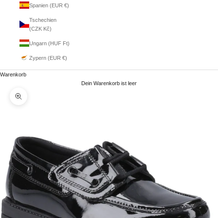
Spanien (EUR €)
Tschechien
(CZK Kč)
Ungarn (HUF Ft)
Zypern (EUR €)
Warenkorb
Dein Warenkorb ist leer
Bild vergrößern