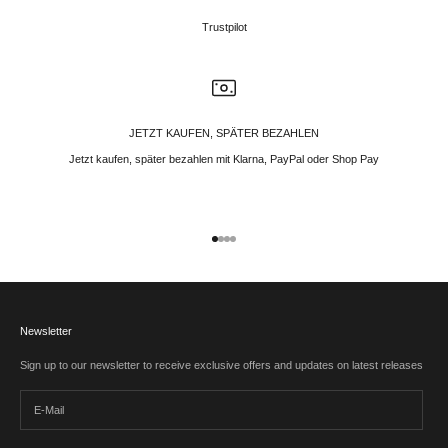
Trustpilot
JETZT KAUFEN, SPÄTER BEZAHLEN
Jetzt kaufen, später bezahlen mit Klarna, PayPal oder Shop Pay
Gehe zu Element 1
Gehe zu Element 2
Gehe zu Element 3
Gehe zu Element 4
Newsletter
Sign up to our newsletter to receive exclusive offers and updates on latest releases