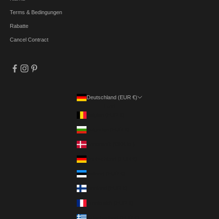
Terms & Bedingungen
Rabatte
Cancel Contract
Deutschland (EUR €)
Land
Belgien (EUR €)
Bulgarien (EUR €)
Dänemark (DKK kr.)
Deutschland (EUR €)
Estland (EUR €)
Finnland (EUR €)
Frankreich (EUR €)
Griechenland (EUR €)