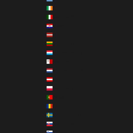
Irland (EUR €)
Italien (EUR €)
Kroatien (EUR €)
Lettland (EUR €)
Litauen (EUR €)
Luxemburg (EUR €)
Malta (EUR €)
Niederlande (EUR €)
Österreich (EUR €)
Polen (PLN zł)
Portugal (EUR €)
Rumänien (RON Lei)
Schweden (SEK kr)
Slowakei (EUR €)
Slowenien (EUR €)