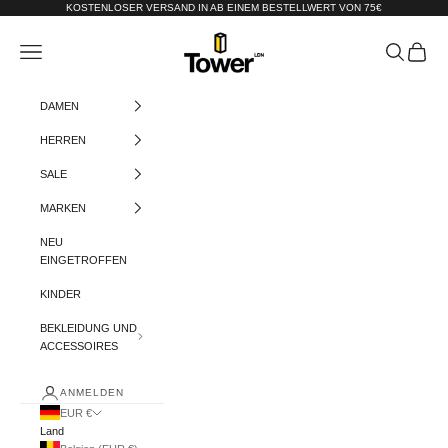
Zum Inhalt springen
KOSTENLOSER VERSAND IN AB EINEM BESTELLWERT VON 75€
Tower-London.De
Menü
Suchen
Warenko
DAMEN
HERREN
SALE
MARKEN
NEU
EINGETROFFEN
KINDER
BEKLEIDUNG UND
ACCESSOIRES
ANMELDEN
EUR €
Land