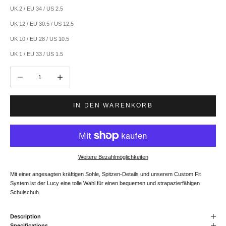
UK 2 / EU 34 / US 2.5
UK 12 / EU 30.5 / US 12.5
UK 10 / EU 28 / US 10.5
UK 1 / EU 33 / US 1.5
Anzahl verringern
Anzahl erhöhen
IN DEN WARENKORB
Weitere Bezahlmöglichkeiten
Mit einer angesagten kräftigen Sohle, Spitzen-Details und unserem Custom Fit
System ist der Lucy eine tolle Wahl für einen bequemen und strapazierfähigen
Schulschuh.
Description
Specifications