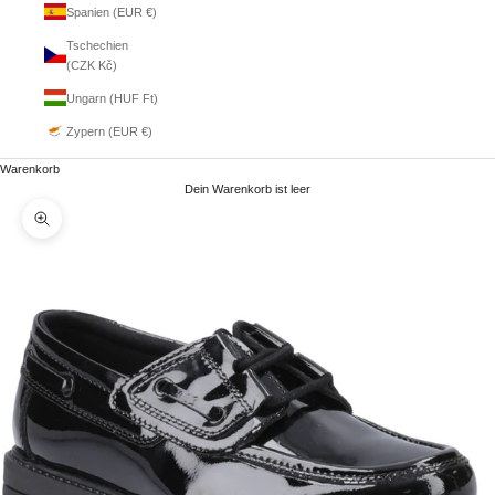
Spanien (EUR €)
Tschechien
(CZK Kč)
Ungarn (HUF Ft)
Zypern (EUR €)
Warenkorb
Dein Warenkorb ist leer
Bild vergrößern