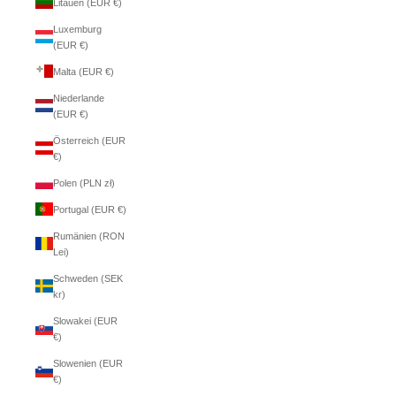
Litauen (EUR €)
Luxemburg
(EUR €)
Malta (EUR €)
Niederlande
(EUR €)
Österreich (EUR
€)
Polen (PLN zł)
Portugal (EUR €)
Rumänien (RON
Lei)
Schweden (SEK
kr)
Slowakei (EUR
€)
Slowenien (EUR
€)