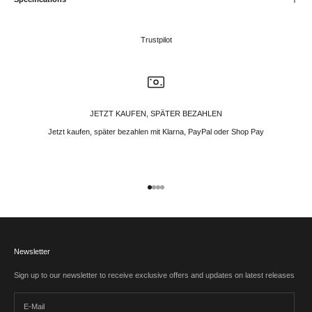
Trustpilot
JETZT KAUFEN, SPÄTER BEZAHLEN
Jetzt kaufen, später bezahlen mit Klarna, PayPal oder Shop Pay
Gehe zu Element 1
Gehe zu Element 2
Gehe zu Element 3
Gehe zu Element 4
Newsletter
Sign up to our newsletter to receive exclusive offers and updates on latest releases