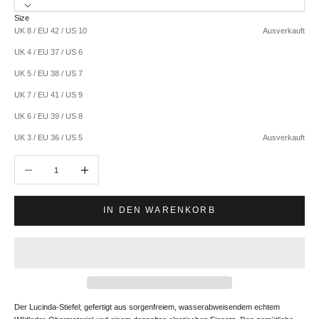
Size
UK 8 / EU 42 / US 10
Ausverkauft
UK 4 / EU 37 / US 6
UK 5 / EU 38 / US 7
UK 7 / EU 41 / US 9
UK 6 / EU 39 / US 8
UK 3 / EU 36 / US 5
Ausverkauft
Anzahl verringern
Anzahl erhöhen
IN DEN WARENKORB
Der Lucinda-Stiefel; gefertigt aus sorgenfreiem, wasserabweisendem echtem