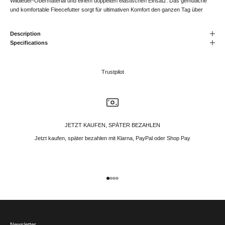
Wildleder-Obermaterial und einem doppelten elastischen Einsatz. Das gemütliche
und komfortable Fleecefutter sorgt für ultimativen Komfort den ganzen Tag über
Description
Specifications
Trustpilot
JETZT KAUFEN, SPÄTER BEZAHLEN
Jetzt kaufen, später bezahlen mit Klarna, PayPal oder Shop Pay
Gehe zu Element 1
Gehe zu Element 2
Gehe zu Element 3
Gehe zu Element 4
Newsletter