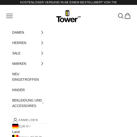
Zum Inhalt springen
KOSTENLOSER VERSAND IN AB EINEM BESTELLWERT VON 75€
Tower-London.De
Menü
Suchen
Warenko
DAMEN
HERREN
SALE
MARKEN
NEU
EINGETROFFEN
KINDER
BEKLEIDUNG UND
ACCESSOIRES
ANMELDEN
EUR €
Land