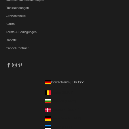
Rücksendungen
Größentabelle
Klarna
Terms & Bedingungen
Rabatte
Cancel Contract
Deutschland (EUR €)
Land
Belgien (EUR €)
Bulgarien (EUR €)
Dänemark (DKK kr.)
Deutschland (EUR €)
Estland (EUR €)