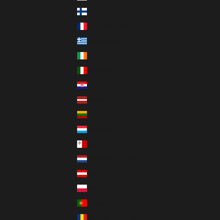
Finnland (EUR €)
Frankreich (EUR €)
Griechenland (EUR €)
Irland (EUR €)
Italien (EUR €)
Kroatien (EUR €)
Lettland (EUR €)
Litauen (EUR €)
Luxemburg (EUR €)
Malta (EUR €)
Niederlande (EUR €)
Österreich (EUR €)
Polen (PLN zł)
Portugal (EUR €)
Rumänien (RON Lei)