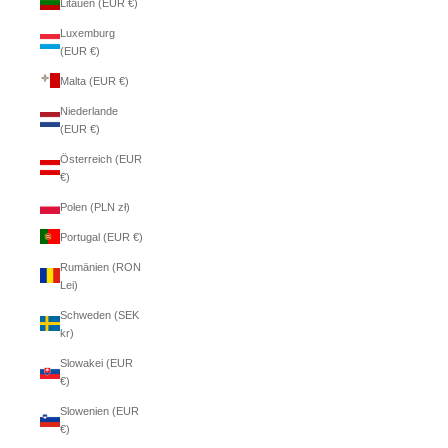
Litauen (EUR €)
Luxemburg
(EUR €)
Malta (EUR €)
Niederlande
(EUR €)
Österreich (EUR
€)
Polen (PLN zł)
Portugal (EUR €)
Rumänien (RON
Lei)
Schweden (SEK
kr)
Slowakei (EUR
€)
Slowenien (EUR
€)