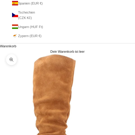
Spanien (EUR €)
Tschechien
(CZK Kč)
Ungarn (HUF Ft)
Zypern (EUR €)
Warenkorb
Dein Warenkorb ist leer
Bild vergrößern