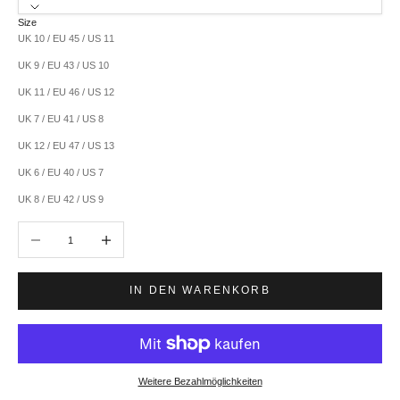
Size
UK 10 / EU 45 / US 11
UK 9 / EU 43 / US 10
UK 11 / EU 46 / US 12
UK 7 / EU 41 / US 8
UK 12 / EU 47 / US 13
UK 6 / EU 40 / US 7
UK 8 / EU 42 / US 9
Anzahl verringern
Anzahl erhöhen
IN DEN WARENKORB
Weitere Bezahlmöglichkeiten