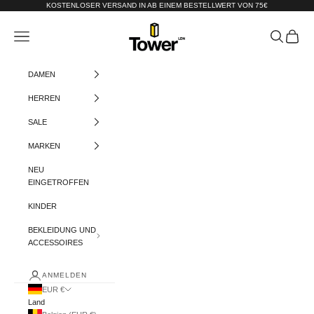
Zum Inhalt springen
KOSTENLOSER VERSAND IN AB EINEM BESTELLWERT VON 75€
Tower-London.De
Menü
Suchen
Warenko
DAMEN
HERREN
SALE
MARKEN
NEU
EINGETROFFEN
KINDER
BEKLEIDUNG UND
ACCESSOIRES
ANMELDEN
EUR €
Land