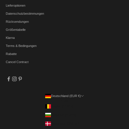
Lieferoptionen
Datenschutzbestimmungen
Rücksendungen
Größentabelle
Klarna
Terms & Bedingungen
Rabatte
Cancel Contract
Deutschland (EUR €)
Land
Belgien (EUR €)
Bulgarien (EUR €)
Dänemark (DKK kr.)