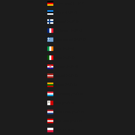
Deutschland (EUR €)
Estland (EUR €)
Finnland (EUR €)
Frankreich (EUR €)
Griechenland (EUR €)
Irland (EUR €)
Italien (EUR €)
Kroatien (EUR €)
Lettland (EUR €)
Litauen (EUR €)
Luxemburg (EUR €)
Malta (EUR €)
Niederlande (EUR €)
Österreich (EUR €)
Polen (PLN zł)