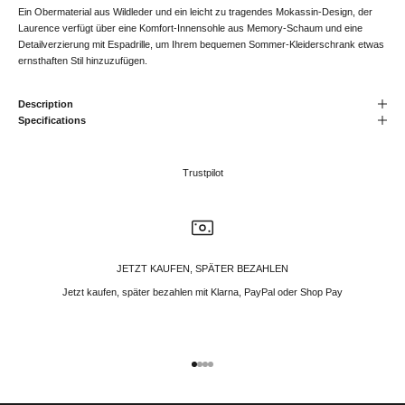
Ein Obermaterial aus Wildleder und ein leicht zu tragendes Mokassin-Design, der
Laurence verfügt über eine Komfort-Innensohle aus Memory-Schaum und eine
Detailverzierung mit Espadrille, um Ihrem bequemen Sommer-Kleiderschrank etwas
ernsthaften Stil hinzuzufügen.
Description
Specifications
Trustpilot
JETZT KAUFEN, SPÄTER BEZAHLEN
Jetzt kaufen, später bezahlen mit Klarna, PayPal oder Shop Pay
Gehe zu Element 1
Gehe zu Element 2
Gehe zu Element 3
Gehe zu Element 4