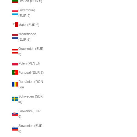
Litauen (EUR €)
Luxemburg
(EUR €)
Malta (EUR €)
Niederlande
(EUR €)
Österreich (EUR
€)
Polen (PLN zł)
Portugal (EUR €)
Rumänien (RON
Lei)
Schweden (SEK
kr)
Slowakei (EUR
€)
Slowenien (EUR
€)