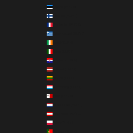
Estland (EUR €)
Finnland (EUR €)
Frankreich (EUR €)
Griechenland (EUR €)
Irland (EUR €)
Italien (EUR €)
Kroatien (EUR €)
Lettland (EUR €)
Litauen (EUR €)
Luxemburg (EUR €)
Malta (EUR €)
Niederlande (EUR €)
Österreich (EUR €)
Polen (PLN zł)
Portugal (EUR €)