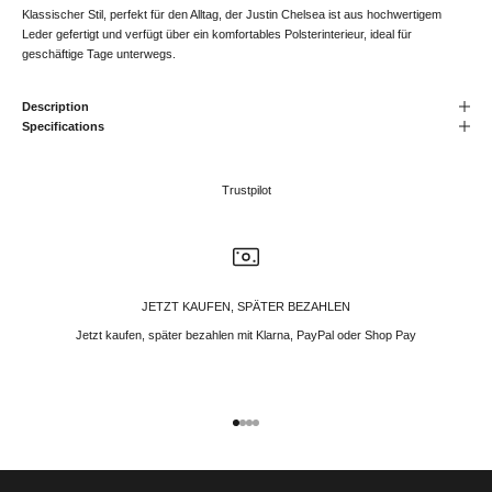
Klassischer Stil, perfekt für den Alltag, der Justin Chelsea ist aus hochwertigem
Leder gefertigt und verfügt über ein komfortables Polsterinterieur, ideal für
geschäftige Tage unterwegs.
Description
Specifications
Trustpilot
JETZT KAUFEN, SPÄTER BEZAHLEN
Jetzt kaufen, später bezahlen mit Klarna, PayPal oder Shop Pay
Gehe zu Element 1
Gehe zu Element 2
Gehe zu Element 3
Gehe zu Element 4