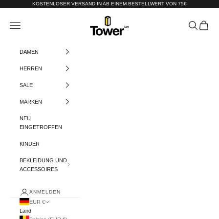
Zum Inhalt springen
KOSTENLOSER VERSAND IN AB EINEM BESTELLWERT VON 75€
Tower-London.De
Menü
Suchen
Warenko
DAMEN
HERREN
SALE
MARKEN
NEU
EINGETROFFEN
KINDER
BEKLEIDUNG UND
ACCESSOIRES
ANMELDEN
EUR €
Land