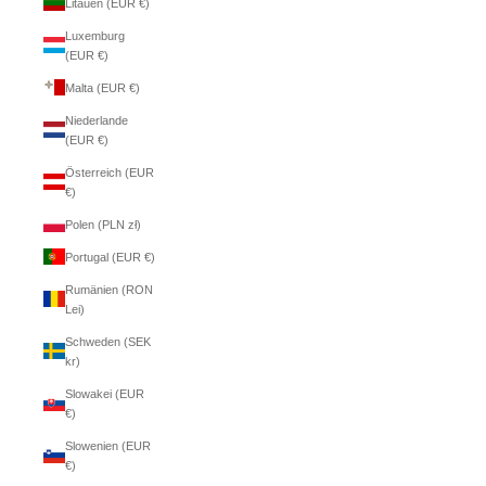
Litauen (EUR €)
Luxemburg
(EUR €)
Malta (EUR €)
Niederlande
(EUR €)
Österreich (EUR
€)
Polen (PLN zł)
Portugal (EUR €)
Rumänien (RON
Lei)
Schweden (SEK
kr)
Slowakei (EUR
€)
Slowenien (EUR
€)