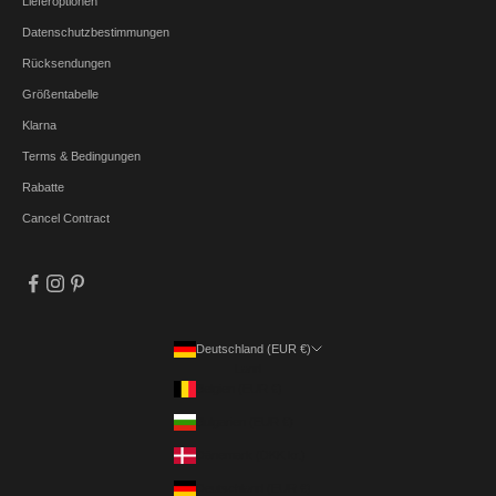
Lieferoptionen
Datenschutzbestimmungen
Rücksendungen
Größentabelle
Klarna
Terms & Bedingungen
Rabatte
Cancel Contract
Deutschland (EUR €)
Land
Belgien (EUR €)
Bulgarien (EUR €)
Dänemark (DKK kr.)
Deutschland (EUR €)