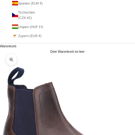
Spanien (EUR €)
Tschechien
(CZK Kč)
Ungarn (HUF Ft)
Zypern (EUR €)
Warenkorb
Dein Warenkorb ist leer
Bild vergrößern