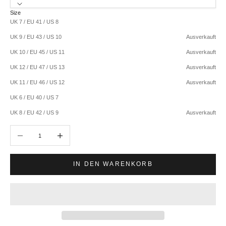
Size
UK 7 / EU 41 / US 8
UK 9 / EU 43 / US 10
Ausverkauft
UK 10 / EU 45 / US 11
Ausverkauft
UK 12 / EU 47 / US 13
Ausverkauft
UK 11 / EU 46 / US 12
Ausverkauft
UK 6 / EU 40 / US 7
UK 8 / EU 42 / US 9
Ausverkauft
Anzahl verringern
Anzahl erhöhen
IN DEN WARENKORB