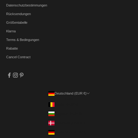
Datenschutzbestimmungen
Rücksendungen
Größentabelle
Klarna
Terms & Bedingungen
Rabatte
Cancel Contract
Deutschland (EUR €)
Land
Belgien (EUR €)
Bulgarien (EUR €)
Dänemark (DKK kr.)
Deutschland (EUR €)