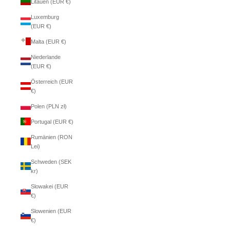
Litauen (EUR €)
Luxemburg
(EUR €)
Malta (EUR €)
Niederlande
(EUR €)
Österreich (EUR
€)
Polen (PLN zł)
Portugal (EUR €)
Rumänien (RON
Lei)
Schweden (SEK
kr)
Slowakei (EUR
€)
Slowenien (EUR
€)