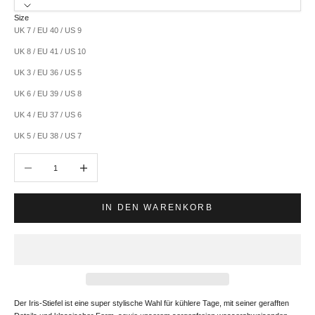
Size
UK 7 / EU 40 / US 9
UK 8 / EU 41 / US 10
UK 3 / EU 36 / US 5
UK 6 / EU 39 / US 8
UK 4 / EU 37 / US 6
UK 5 / EU 38 / US 7
Anzahl verringern
Anzahl erhöhen
IN DEN WARENKORB
Der Iris-Stiefel ist eine super stylische Wahl für kühlere Tage, mit seiner gerafften