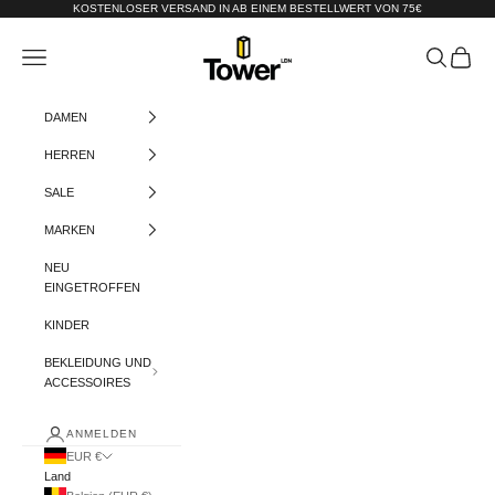
Zum Inhalt springen
KOSTENLOSER VERSAND IN AB EINEM BESTELLWERT VON 75€
Tower-London.De
Menü
Suchen
Warenko
DAMEN
HERREN
SALE
MARKEN
NEU
EINGETROFFEN
KINDER
BEKLEIDUNG UND
ACCESSOIRES
ANMELDEN
EUR €
Land