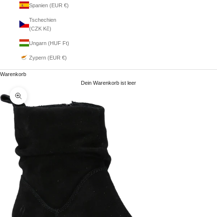
Spanien (EUR €)
Tschechien
(CZK Kč)
Ungarn (HUF Ft)
Zypern (EUR €)
Warenkorb
Dein Warenkorb ist leer
Bild vergrößern