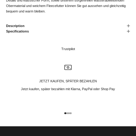
Details und klassischer Form, sowie unserem sorgenfreien wasserabweisenden
Obermaterial und weichem Fleecefutter können Sie gut aussehen und gleichzeitig
bequem und warm bleiben.
Description
Specifications
Trustpilot
JETZT KAUFEN, SPÄTER BEZAHLEN
Jetzt kaufen, später bezahlen mit Klarna, PayPal oder Shop Pay
Gehe zu Element 1
Gehe zu Element 2
Gehe zu Element 3
Gehe zu Element 4