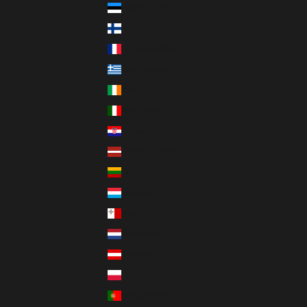
Estland (EUR €)
Finnland (EUR €)
Frankreich (EUR €)
Griechenland (EUR €)
Irland (EUR €)
Italien (EUR €)
Kroatien (EUR €)
Lettland (EUR €)
Litauen (EUR €)
Luxemburg (EUR €)
Malta (EUR €)
Niederlande (EUR €)
Österreich (EUR €)
Polen (PLN zł)
Portugal (EUR €)