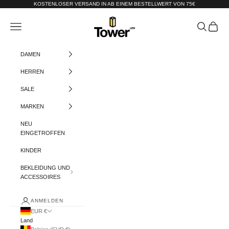
Zum Inhalt springen
KOSTENLOSER VERSAND IN AB EINEM BESTELLWERT VON 75€
Tower-London.De
Menü
Suchen
Warenko
DAMEN
HERREN
SALE
MARKEN
NEU
EINGETROFFEN
KINDER
BEKLEIDUNG UND
ACCESSOIRES
ANMELDEN
EUR €
Land