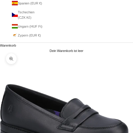
Spanien (EUR €)
Tschechien
(CZK Kč)
Ungarn (HUF Ft)
Zypern (EUR €)
Warenkorb
Dein Warenkorb ist leer
Bild vergrößern