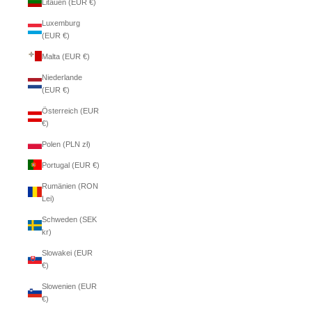
Litauen (EUR €)
Luxemburg
(EUR €)
Malta (EUR €)
Niederlande
(EUR €)
Österreich (EUR
€)
Polen (PLN zł)
Portugal (EUR €)
Rumänien (RON
Lei)
Schweden (SEK
kr)
Slowakei (EUR
€)
Slowenien (EUR
€)