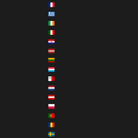
Frankreich (EUR €)
Griechenland (EUR €)
Irland (EUR €)
Italien (EUR €)
Kroatien (EUR €)
Lettland (EUR €)
Litauen (EUR €)
Luxemburg (EUR €)
Malta (EUR €)
Niederlande (EUR €)
Österreich (EUR €)
Polen (PLN zł)
Portugal (EUR €)
Rumänien (RON Lei)
Schweden (SEK kr)