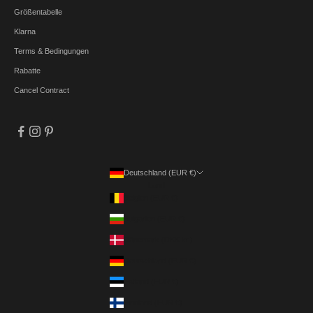
Größentabelle
Klarna
Terms & Bedingungen
Rabatte
Cancel Contract
Deutschland (EUR €)
Land
Belgien (EUR €)
Bulgarien (EUR €)
Dänemark (DKK kr.)
Deutschland (EUR €)
Estland (EUR €)
Finnland (EUR €)