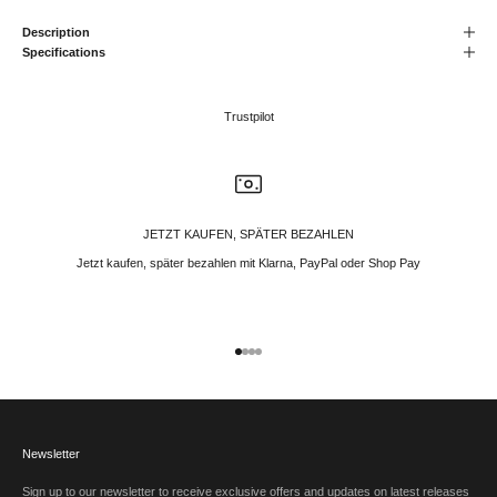
Description
Specifications
Trustpilot
JETZT KAUFEN, SPÄTER BEZAHLEN
Jetzt kaufen, später bezahlen mit Klarna, PayPal oder Shop Pay
Gehe zu Element 1
Gehe zu Element 2
Gehe zu Element 3
Gehe zu Element 4
Newsletter
Sign up to our newsletter to receive exclusive offers and updates on latest releases