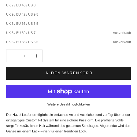
UK 7 / EU 40 / US 8
UK 9 / EU 42 / US 9.5
UK 3 / EU 36 / US 3.5
UK 6 / EU 39 / US 7
Ausverkauft
UK 5 / EU 38 / US 5.5
Ausverkauft
Anzahl verringern
Anzahl erhöhen
IN DEN WARENKORB
Weitere Bezahlmöglichkeiten
Der Hazel Loafer ermöglicht ein einfaches An und Ausziehen und verfügt über unser
einzigartiges Custom Fit System für eine sichere Passform. Die profilierte Sohle
sorgt für zusätzlichen Halt während des gesamten Schultages. Abgerundet wird das
Ganze mit einem Lack-Finish für einen trendigen Look.