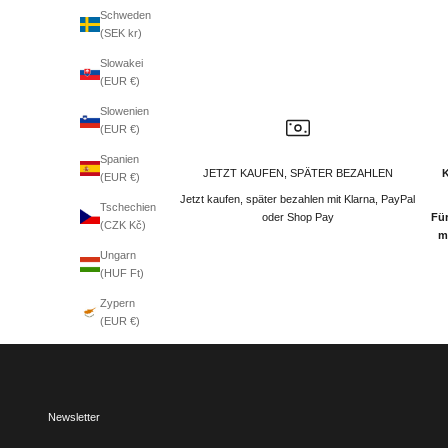
Schweden
(SEK kr)
Slowakei
(EUR €)
Slowenien
(EUR €)
Spanien
JETZT KAUFEN, SPÄTER BEZAHLEN
(EUR €)
Jetzt kaufen, später bezahlen mit Klarna, PayPal
Tschechien
oder Shop Pay
Für
(CZK Kč)
m
Ungarn
(HUF Ft)
Zypern
(EUR €)
Newsletter