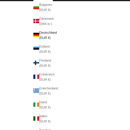
Bulgarien
(EUR €)
Dänemark
(DKK kr.)
Deutschland
(EUR €)
Estland
(EUR €)
Finnland
(EUR €)
Frankreich
(EUR €)
Griechenland
(EUR €)
Irland
(EUR €)
Italien
(EUR €)
Kroatien