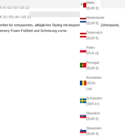
Malta
K 9 / EU 43 / US 10
(EUR €)
K 10 / EU 44 / US 11
Niederlande
(EUR €)
erfekt für entspanntes, alltägliches Styling mit bequemer Mokassin-Zehenpartie,
emory-Foam-Fußbett und Schnürung vorne.
Österreich
(EUR €)
Polen
(PLN zł)
Portugal
(EUR €)
Rumänien
(RON
Lei)
Schweden
(SEK kr)
Slowakei
(EUR €)
Slowenien
(EUR €)