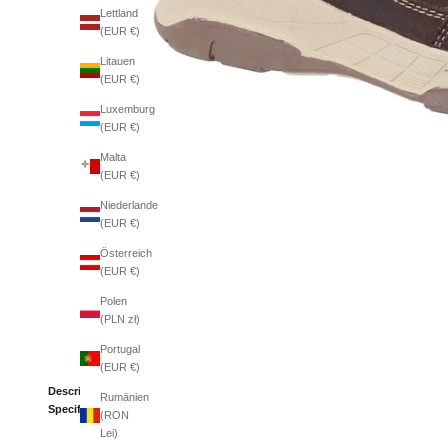
Lettland
(EUR €)
Litauen
(EUR €)
Luxemburg
(EUR €)
Malta
(EUR €)
Niederlande
(EUR €)
Österreich
(EUR €)
Polen
(PLN zł)
Portugal
(EUR €)
Description
Rumänien
Specifications
(RON
Lei)