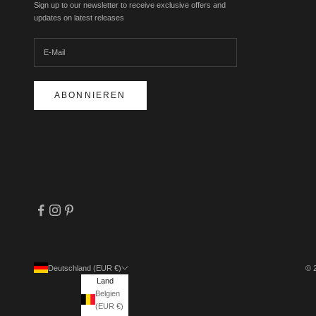
Sign up to our newsletter to receive exclusive offers and
updates on latest releases
ABONNIEREN
Deutschland (EUR €)
© 
Land
Belgien
(EUR €)