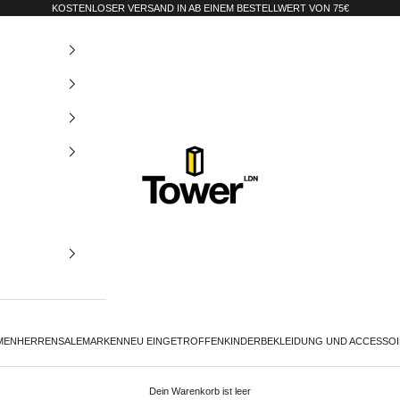
KOSTENLOSER VERSAND IN AB EINEM BESTELLWERT VON 75€
Tower-London.De
MEN
HERREN
SALE
MARKEN
NEU EINGETROFFEN
KINDER
BEKLEIDUNG UND ACCESSO
Dein Warenkorb ist leer