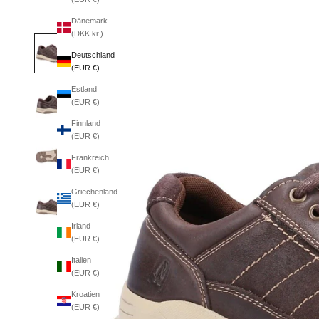
Dänemark
(DKK kr.)
Deutschland
(EUR €)
Estland
(EUR €)
Finnland
(EUR €)
Frankreich
(EUR €)
Griechenland
(EUR €)
Irland
(EUR €)
Italien
(EUR €)
Kroatien
(EUR €)