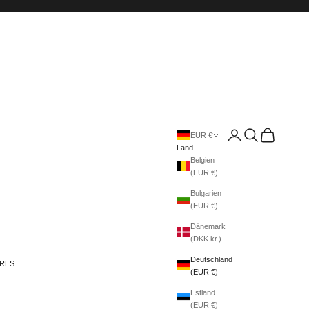
Anmelden
Suchen
Warenkorb
EUR €
Land
Belgien
(EUR €)
Bulgarien
(EUR €)
Dänemark
(DKK kr.)
Deutschland
IRES
(EUR €)
Estland
(EUR €)