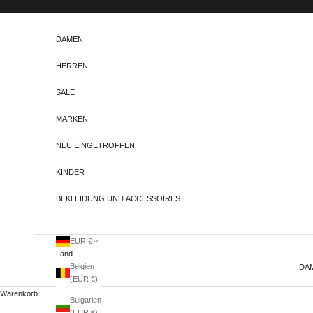
Zum Inhalt springen
DAMEN
HERREN
SALE
MARKEN
NEU EINGETROFFEN
KINDER
BEKLEIDUNG UND ACCESSOIRES
EUR €
Land
Belgien
DA
(EUR €)
Warenkorb
Bulgarien
(EUR €)