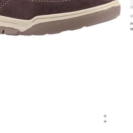
U
U
P
M