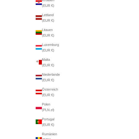
(EUR €)
Lettland
(EUR €)
Litauen
(EUR €)
Luxemburg
(EUR €)
Malta
(EUR €)
Niederlande
(EUR €)
Österreich
(EUR €)
Polen
(PLN zł)
Portugal
(EUR €)
Rumänien