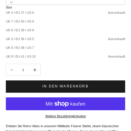
Size
UK 4 / EU 37 / US 6
Ausverkauft
UK 7 / EU 40 / US 9
UK 6 / EU 39 / US 8
UK 3 / EU 36 / US 5
Ausverkauft
UK 5 / EU 38 / US 7
UK 8 / EU 41 / US 10
Ausverkauft
Anzahl verringern
Anzahl erhöhen
IN DEN WARENKORB
Weitere Bezahlmöglichkeiten
Erleben Sie Retro-Vibes in unserem Wildleder Fearne Stiefel, einem klassischen