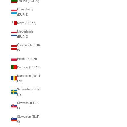
Litauen (EUR €)
Luxemburg
(EUR €)
Malta (EUR €)
Niederlande
(EUR €)
Österreich (EUR
€)
Polen (PLN zł)
Portugal (EUR €)
Rumänien (RON
Lei)
Schweden (SEK
kr)
Slowakei (EUR
€)
Slowenien (EUR
€)