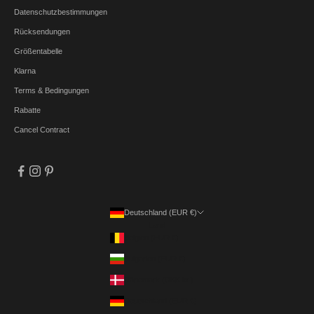
Datenschutzbestimmungen
Rücksendungen
Größentabelle
Klarna
Terms & Bedingungen
Rabatte
Cancel Contract
Deutschland (EUR €)
Land
Belgien (EUR €)
Bulgarien (EUR €)
Dänemark (DKK kr.)
Deutschland (EUR €)