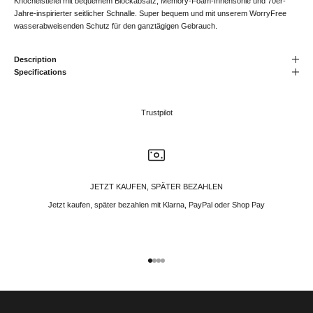
Knöchelstiefel mit bequemem Blockabsatz, Memory-Foam-Innensohle und 70er-
Jahre-inspirierter seitlicher Schnalle. Super bequem und mit unserem WorryFree
wasserabweisenden Schutz für den ganztägigen Gebrauch.
Description
Specifications
Trustpilot
JETZT KAUFEN, SPÄTER BEZAHLEN
Jetzt kaufen, später bezahlen mit Klarna, PayPal oder Shop Pay
Gehe zu Element 1
Gehe zu Element 2
Gehe zu Element 3
Gehe zu Element 4