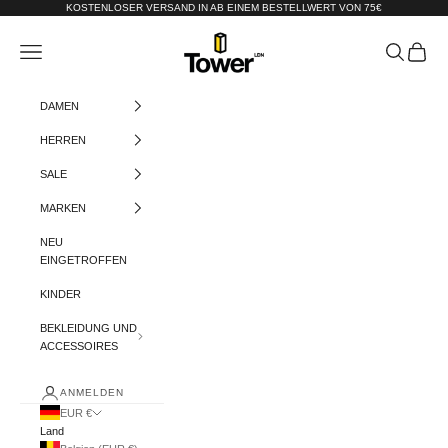
Zum Inhalt springen
KOSTENLOSER VERSAND IN AB EINEM BESTELLWERT VON 75€
Tower-London.De
Menü
Suchen
Warenko
DAMEN
HERREN
SALE
MARKEN
NEU
EINGETROFFEN
KINDER
BEKLEIDUNG UND
ACCESSOIRES
ANMELDEN
EUR €
Land