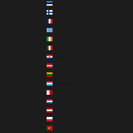
Estland (EUR €)
Finnland (EUR €)
Frankreich (EUR €)
Griechenland (EUR €)
Irland (EUR €)
Italien (EUR €)
Kroatien (EUR €)
Lettland (EUR €)
Litauen (EUR €)
Luxemburg (EUR €)
Malta (EUR €)
Niederlande (EUR €)
Österreich (EUR €)
Polen (PLN zł)
Portugal (EUR €)