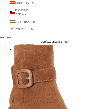
Spanien (EUR €)
Tschechien
(CZK Kč)
Ungarn (HUF Ft)
Zypern (EUR €)
Warenkorb
Dein Warenkorb ist leer
Bild vergrößern