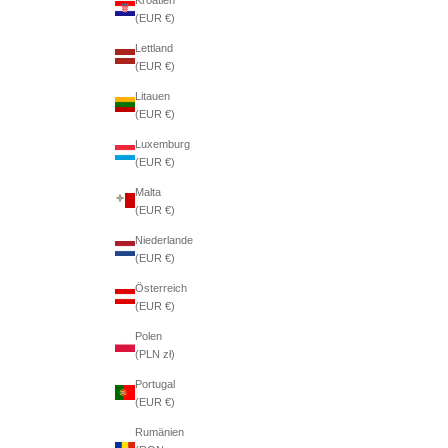
(EUR €)
Lettland
(EUR €)
Litauen
(EUR €)
Luxemburg
(EUR €)
Malta
(EUR €)
Niederlande
(EUR €)
Österreich
(EUR €)
Polen
(PLN zł)
Portugal
(EUR €)
Rumänien