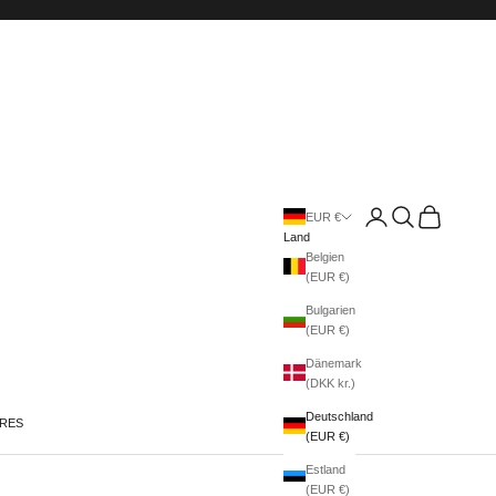
Anmelden
Suchen
Warenkorb
EUR €
Land
Belgien
(EUR €)
Bulgarien
(EUR €)
Dänemark
(DKK kr.)
Deutschland
IRES
(EUR €)
Estland
(EUR €)