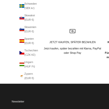
Schweden
(SEK kr)
Slowakei
(EUR €)
Slowenien
(EUR €)
Spanien
JETZT KAUFEN, SPÄTER BEZAHLEN
(EUR €)
Jetzt kaufen, später bezahlen mit Klarna, PayPal
Tschechien
oder Shop Pay
Für
(CZK Kč)
m
Ungarn
(HUF Ft)
Zypern
(EUR €)
Newsletter