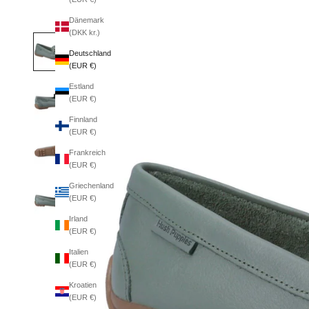
Dänemark
(DKK kr.)
Deutschland
(EUR €)
Estland
(EUR €)
Finnland
(EUR €)
Frankreich
(EUR €)
Griechenland
(EUR €)
Irland
(EUR €)
Italien
(EUR €)
Kroatien
(EUR €)