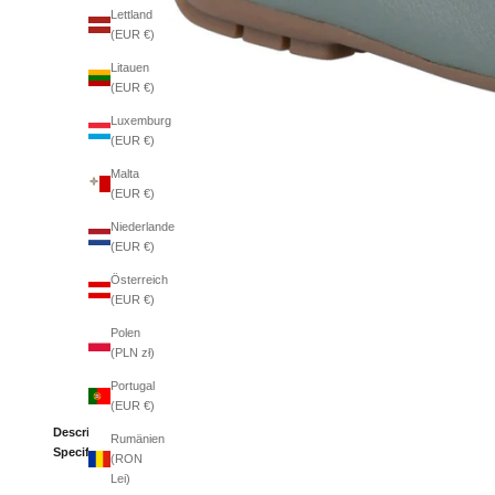
Lettland
(EUR €)
Litauen
(EUR €)
Luxemburg
(EUR €)
Malta
(EUR €)
Niederlande
(EUR €)
Österreich
(EUR €)
Polen
(PLN zł)
Portugal
(EUR €)
Description
Rumänien
Specifications
(RON
Lei)