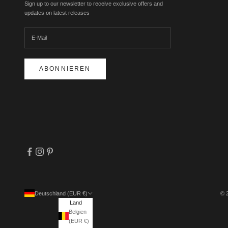
Sign up to our newsletter to receive exclusive offers and
updates on latest releases
ABONNIEREN
Deutschland (EUR €)
© 
Land
Belgien
(EUR €)