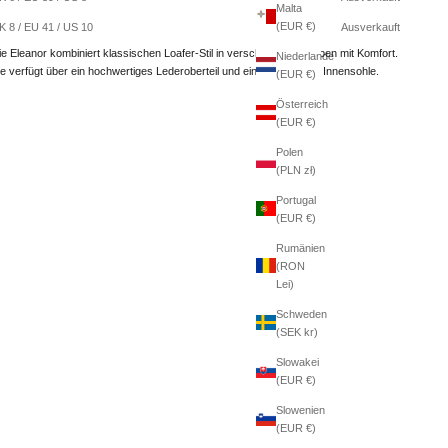
Malta
Weitere Bezahlmöglichkeiten
(EUR €)
K 8 / EU 41 / US 10
Ausverkauft
ie Eleanor kombiniert klassischen Loafer-Stil in verschiedenen Farben mit Komfort.
Niederlande
ie verfügt über ein hochwertiges Lederoberteil und eine gepolsterte Innensohle.
(EUR €)
Österreich
(EUR €)
Polen
(PLN zł)
Portugal
(EUR €)
Rumänien
(RON
Lei)
Schweden
(SEK kr)
Slowakei
(EUR €)
Slowenien
(EUR €)