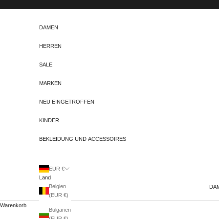
Zum Inhalt springen
DAMEN
HERREN
SALE
MARKEN
NEU EINGETROFFEN
KINDER
BEKLEIDUNG UND ACCESSOIRES
EUR €
Land
Belgien
DA
(EUR €)
Warenkorb
Bulgarien
(EUR €)