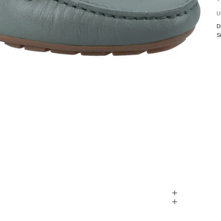
U
D
S