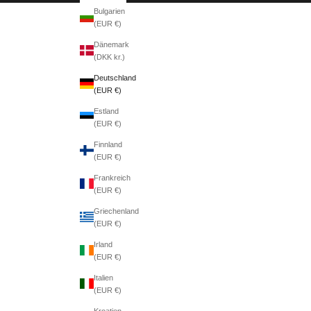
Bulgarien
(EUR €)
Dänemark
(DKK kr.)
Deutschland
(EUR €)
Estland
(EUR €)
Finnland
(EUR €)
Frankreich
(EUR €)
Griechenland
(EUR €)
Irland
(EUR €)
Italien
(EUR €)
Kroatien