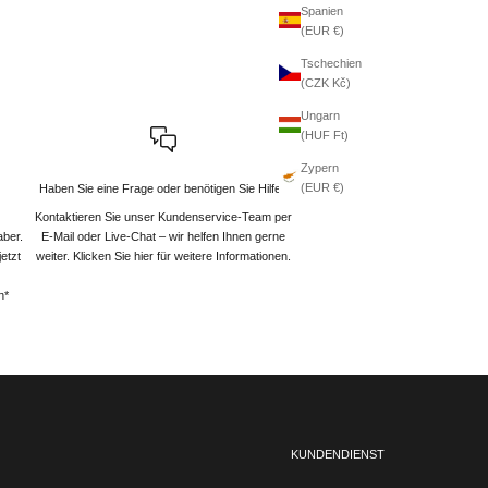
Spanien
(EUR €)
Tschechien
(CZK Kč)
Ungarn
(HUF Ft)
Zypern
(EUR €)
Haben Sie eine Frage oder benötigen Sie Hilfe?
Kontaktieren Sie unser Kundenservice-Team per
aber.
E-Mail oder Live-Chat – wir helfen Ihnen gerne
etzt
weiter
. Klicken Sie hier für weitere Informationen.
n*
KUNDENDIENST