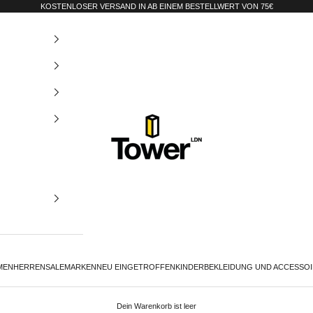
KOSTENLOSER VERSAND IN AB EINEM BESTELLWERT VON 75€
Tower-London.De
MEN
HERREN
SALE
MARKEN
NEU EINGETROFFEN
KINDER
BEKLEIDUNG UND ACCESSO
Dein Warenkorb ist leer