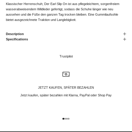
Klassischer Herrenschuh; Der Earl Slip On ist aus pflegeleichtem, sorgenfreiem
wasserabweisendem Wildleder gefertigt, sodass die Schuhe länger wie neu
aussehen und die Füße den ganzen Tag trocken bleiben. Eine Gummilaufsohle
bietet ausgezeichnete Traktion und Langlebigkeit.
Description
Specifications
Trustpilot
JETZT KAUFEN, SPÄTER BEZAHLEN
Jetzt kaufen, später bezahlen mit Klarna, PayPal oder Shop Pay
Gehe zu Element 1
Gehe zu Element 2
Gehe zu Element 3
Gehe zu Element 4