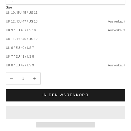
Size
UK 10 / EU 45 / US 11
UK 12 / EU 47 / US 13
Ausverkauft
UK 9 / EU 43 / US 10
Ausverkauft
UK 11 / EU 46 / US 12
UK 6 / EU 40 / US 7
UK 7 / EU 41 / US 8
UK 8 / EU 42 / US 9
Ausverkauft
Anzahl verringern
Anzahl erhöhen
IN DEN WARENKORB