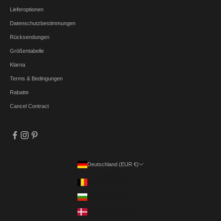
Lieferoptionen
Datenschutzbestimmungen
Rücksendungen
Größentabelle
Klarna
Terms & Bedingungen
Rabatte
Cancel Contract
Deutschland (EUR €)
Land
Belgien (EUR €)
Bulgarien (EUR €)
Dänemark (DKK kr.)