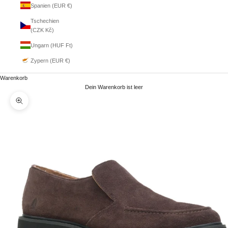
Spanien (EUR €)
Tschechien
(CZK Kč)
Ungarn (HUF Ft)
Zypern (EUR €)
Warenkorb
Dein Warenkorb ist leer
Bild vergrößern