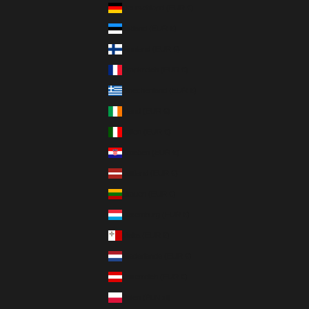
Deutschland (EUR €)
Estland (EUR €)
Finnland (EUR €)
Frankreich (EUR €)
Griechenland (EUR €)
Irland (EUR €)
Italien (EUR €)
Kroatien (EUR €)
Lettland (EUR €)
Litauen (EUR €)
Luxemburg (EUR €)
Malta (EUR €)
Niederlande (EUR €)
Österreich (EUR €)
Polen (PLN zł)