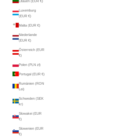
Litauen (EUR €)
Luxemburg
(EUR €)
Malta (EUR €)
Niederlande
(EUR €)
Österreich (EUR
€)
Polen (PLN zł)
Portugal (EUR €)
Rumänien (RON
Lei)
Schweden (SEK
kr)
Slowakei (EUR
€)
Slowenien (EUR
€)