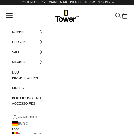
Zum Inhalt springen
KOSTENLOSER VERSAND IN AB EINEM BESTELLWERT VON 75€
Tower-London.De
Menü
Suchen
Warenko
DAMEN
HERREN
SALE
MARKEN
NEU
EINGETROFFEN
KINDER
BEKLEIDUNG UND
ACCESSOIRES
ANMELDEN
EUR €
Land