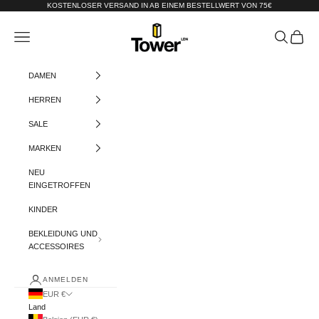
Zum Inhalt springen
KOSTENLOSER VERSAND IN AB EINEM BESTELLWERT VON 75€
Tower-London.De
Menü
Suchen
Warenko
DAMEN
HERREN
SALE
MARKEN
NEU
EINGETROFFEN
KINDER
BEKLEIDUNG UND
ACCESSOIRES
ANMELDEN
EUR €
Land