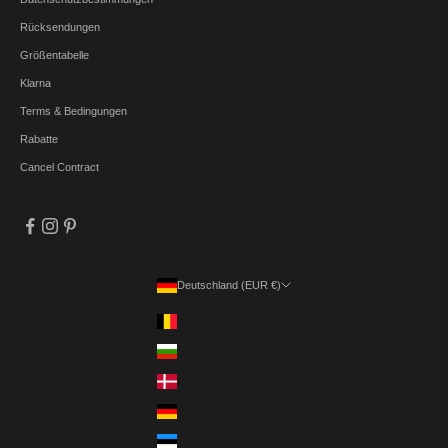
Rücksendungen
Größentabelle
Klarna
Terms & Bedingungen
Rabatte
Cancel Contract
Deutschland (EUR €)
Land
Belgien (EUR €)
Bulgarien (EUR €)
Dänemark (DKK kr.)
Deutschland (EUR €)
Estland (EUR €)