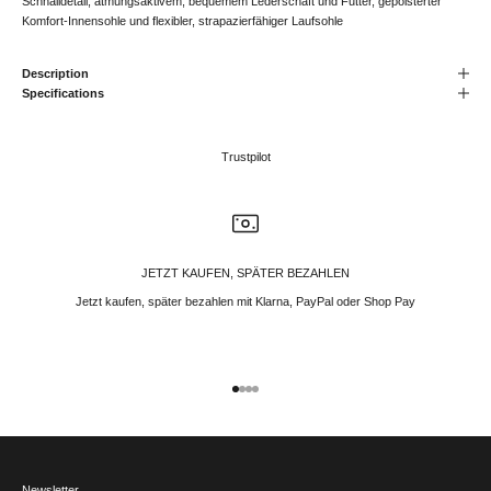
Schnalldetail, atmungsaktivem, bequemem Lederschaft und Futter, gepolsterter
Komfort-Innensohle und flexibler, strapazierfähiger Laufsohle
Description
Specifications
Trustpilot
JETZT KAUFEN, SPÄTER BEZAHLEN
Jetzt kaufen, später bezahlen mit Klarna, PayPal oder Shop Pay
Gehe zu Element 1
Gehe zu Element 2
Gehe zu Element 3
Gehe zu Element 4
Newsletter