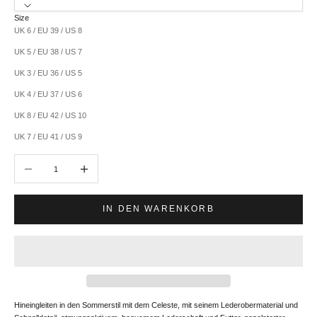
Size
UK 6 / EU 39 / US 8
UK 5 / EU 38 / US 7
UK 3 / EU 36 / US 5
UK 4 / EU 37 / US 6
UK 8 / EU 42 / US 10
UK 7 / EU 41 / US 9
Anzahl verringern
Anzahl erhöhen
IN DEN WARENKORB
Hineingleiten in den Sommerstil mit dem Celeste, mit seinem Lederobermaterial und