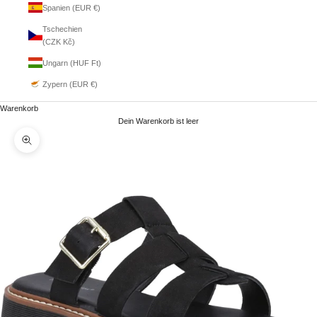
Spanien (EUR €)
Tschechien
(CZK Kč)
Ungarn (HUF Ft)
Zypern (EUR €)
Warenkorb
Dein Warenkorb ist leer
Bild vergrößern