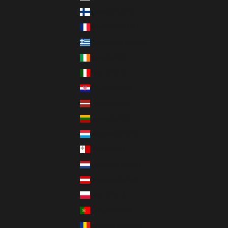
Finnland (EUR €)
Frankreich (EUR €)
Griechenland (EUR €)
Irland (EUR €)
Italien (EUR €)
Kroatien (EUR €)
Lettland (EUR €)
Litauen (EUR €)
Luxemburg (EUR €)
Malta (EUR €)
Niederlande (EUR €)
Österreich (EUR €)
Polen (PLN zł)
Portugal (EUR €)
Rumänien (RON Lei)