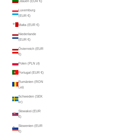
Litauen (EUR €)
Luxemburg
(EUR €)
Malta (EUR €)
Niederlande
(EUR €)
Österreich (EUR
€)
Polen (PLN zł)
Portugal (EUR €)
Rumänien (RON
Lei)
Schweden (SEK
kr)
Slowakei (EUR
€)
Slowenien (EUR
€)