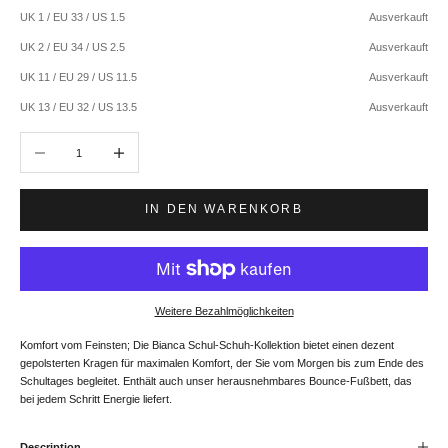
UK 1 / EU 33 / US 1.5
Ausverkauft
UK 2 / EU 34 / US 2.5
Ausverkauft
UK 11 / EU 29 / US 11.5
Ausverkauft
UK 13 / EU 32 / US 13.5
Ausverkauft
Anzahl verringern
Anzahl erhöhen
IN DEN WARENKORB
Weitere Bezahlmöglichkeiten
Komfort vom Feinsten; Die Bianca Schul-Schuh-Kollektion bietet einen dezent
gepolsterten Kragen für maximalen Komfort, der Sie vom Morgen bis zum Ende des
Schultages begleitet. Enthält auch unser herausnehmbares Bounce-Fußbett, das
bei jedem Schritt Energie liefert.
Description