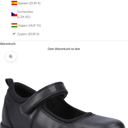
Spanien (EUR €)
Tschechien
(CZK Kč)
Ungarn (HUF Ft)
Zypern (EUR €)
Warenkorb
Dein Warenkorb ist leer
Bild vergrößern