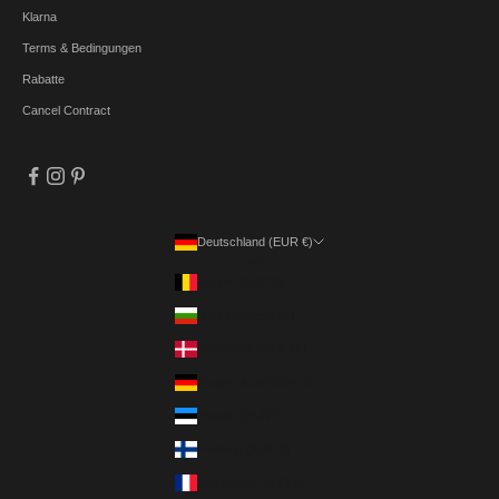
Klarna
Terms & Bedingungen
Rabatte
Cancel Contract
Deutschland (EUR €)
Land
Belgien (EUR €)
Bulgarien (EUR €)
Dänemark (DKK kr.)
Deutschland (EUR €)
Estland (EUR €)
Finnland (EUR €)
Frankreich (EUR €)