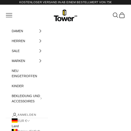
Zum Inhalt springen
KOSTENLOSER VERSAND IN AB EINEM BESTELLWERT VON 75€
Tower-London.De
Menü
Suchen
Warenko
DAMEN
HERREN
SALE
MARKEN
NEU
EINGETROFFEN
KINDER
BEKLEIDUNG UND
ACCESSOIRES
ANMELDEN
EUR €
Land