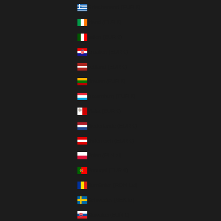
Griechenland (EUR €)
Irland (EUR €)
Italien (EUR €)
Kroatien (EUR €)
Lettland (EUR €)
Litauen (EUR €)
Luxemburg (EUR €)
Malta (EUR €)
Niederlande (EUR €)
Österreich (EUR €)
Polen (PLN zł)
Portugal (EUR €)
Rumänien (RON Lei)
Schweden (SEK kr)
Slowakei (EUR €)