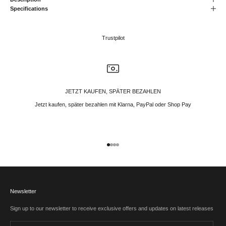
Specifications
Trustpilot
JETZT KAUFEN, SPÄTER BEZAHLEN
Jetzt kaufen, später bezahlen mit Klarna, PayPal oder Shop Pay
Gehe zu Element 1
Gehe zu Element 2
Gehe zu Element 3
Gehe zu Element 4
Newsletter
Sign up to our newsletter to receive exclusive offers and updates on latest releases