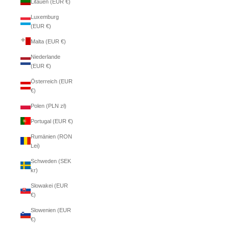
Litauen (EUR €)
Luxemburg
(EUR €)
Malta (EUR €)
Niederlande
(EUR €)
Österreich (EUR
€)
Polen (PLN zł)
Portugal (EUR €)
Rumänien (RON
Lei)
Schweden (SEK
kr)
Slowakei (EUR
€)
Slowenien (EUR
€)