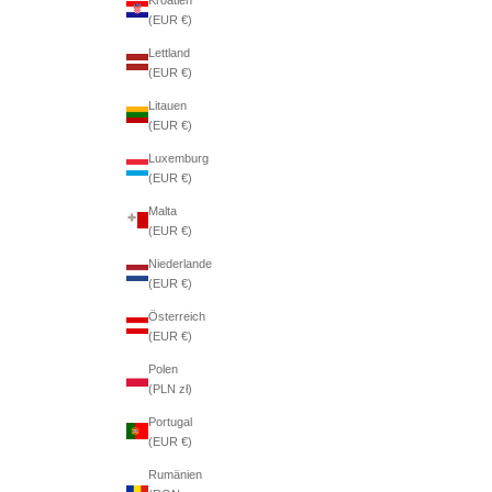
(EUR €)
Lettland
(EUR €)
Litauen
(EUR €)
Luxemburg
(EUR €)
Malta
(EUR €)
Niederlande
(EUR €)
Österreich
(EUR €)
Polen
(PLN zł)
Portugal
(EUR €)
Rumänien