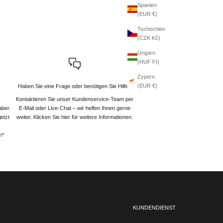
Spanien
(EUR €)
Tschechien
(CZK Kč)
Ungarn
(HUF Ft)
Zypern
(EUR €)
Haben Sie eine Frage oder benötigen Sie Hilfe?
Kontaktieren Sie unser Kundenservice-Team per
aber.
E-Mail oder Live-Chat – wir helfen Ihnen gerne
etzt
weiter
. Klicken Sie hier für weitere Informationen.
n*
KUNDENDIENST