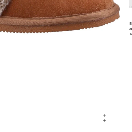
U
E
a
T