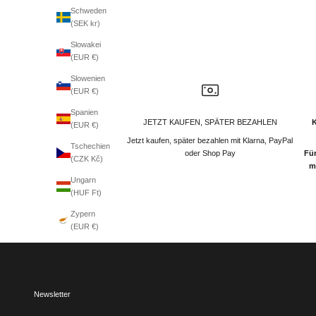
Schweden
(SEK kr)
Slowakei
(EUR €)
Slowenien
(EUR €)
Spanien
JETZT KAUFEN, SPÄTER BEZAHLEN
(EUR €)
Jetzt kaufen, später bezahlen mit Klarna, PayPal
Tschechien
oder Shop Pay
Für
(CZK Kč)
m
Ungarn
(HUF Ft)
Zypern
(EUR €)
Newsletter