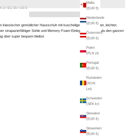
Malta
K 3 / EU 36 / US 5
(EUR €)
Niederlande
(EUR €)
in klassischer gemütlicher Hausschuh mit kuscheligem Kunstfellfutter, leichter,
ber strapazierfähiger Sohle und Memory-Foam-Einlegesohle, damit du den ganzen
Österreich
ag über super bequem bleibst
(EUR €)
Polen
(PLN zł)
Portugal
(EUR €)
Rumänien
(RON
Lei)
Schweden
(SEK kr)
Slowakei
(EUR €)
Slowenien
(EUR €)