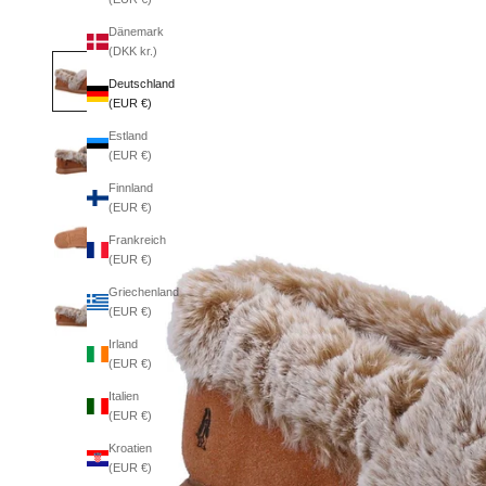
Dänemark
(DKK kr.)
Deutschland
(EUR €)
Estland
(EUR €)
Finnland
(EUR €)
Frankreich
(EUR €)
Griechenland
(EUR €)
Irland
(EUR €)
Italien
(EUR €)
Kroatien
(EUR €)