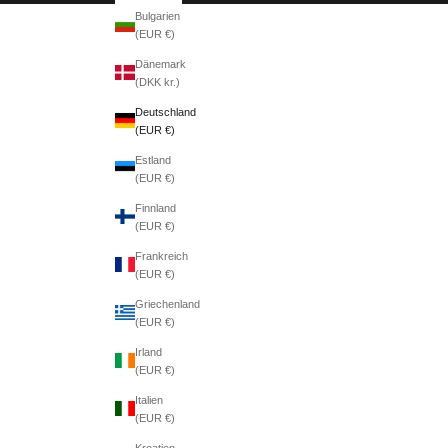
Bulgarien
(EUR €)
Dänemark
(DKK kr.)
Deutschland
(EUR €)
Estland
(EUR €)
Finnland
(EUR €)
Frankreich
(EUR €)
Griechenland
(EUR €)
Irland
(EUR €)
Italien
(EUR €)
Kroatien