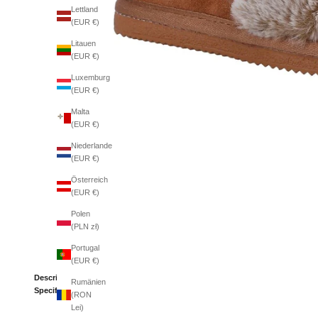
Lettland
(EUR €)
Litauen
(EUR €)
Luxemburg
(EUR €)
Malta
(EUR €)
Niederlande
(EUR €)
Österreich
(EUR €)
Polen
(PLN zł)
Portugal
(EUR €)
Description
Rumänien
Specifications
(RON
Lei)