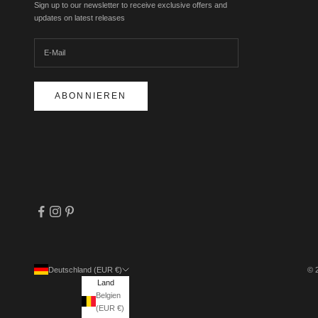
Sign up to our newsletter to receive exclusive offers and
updates on latest releases
ABONNIEREN
Deutschland (EUR €)
© 
Land
Belgien
(EUR €)