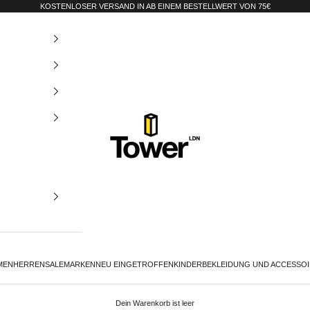
KOSTENLOSER VERSAND IN AB EINEM BESTELLWERT VON 75€
Tower-London.De
MEN
HERREN
SALE
MARKEN
NEU EINGETROFFEN
KINDER
BEKLEIDUNG UND ACCESSO
Dein Warenkorb ist leer