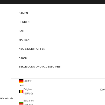
Zum Inhalt springen
DAMEN
HERREN
SALE
MARKEN
NEU EINGETROFFEN
KINDER
BEKLEIDUNG UND ACCESSOIRES
EUR €
Land
Belgien
DA
(EUR €)
Warenkorb
Bulgarien
(EUR €)