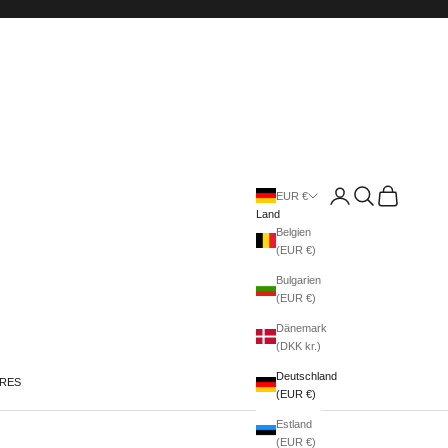
Anmelden
Suchen
Warenkorb
EUR €
Land
Belgien
(EUR €)
Bulgarien
(EUR €)
Dänemark
(DKK kr.)
Deutschland
IRES
(EUR €)
Estland
(EUR €)