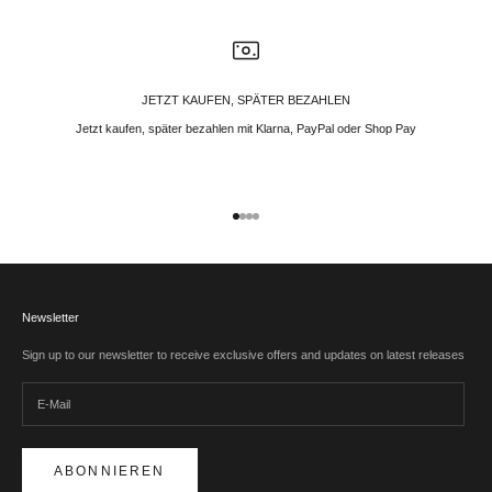
JETZT KAUFEN, SPÄTER BEZAHLEN
Jetzt kaufen, später bezahlen mit Klarna, PayPal oder Shop Pay
Gehe zu Element 1
Gehe zu Element 2
Gehe zu Element 3
Gehe zu Element 4
Newsletter
Sign up to our newsletter to receive exclusive offers and updates on latest releases
ABONNIEREN