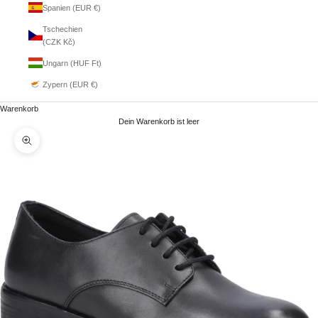
Spanien (EUR €)
Tschechien
(CZK Kč)
Ungarn (HUF Ft)
Zypern (EUR €)
Warenkorb
Dein Warenkorb ist leer
Bild vergrößern