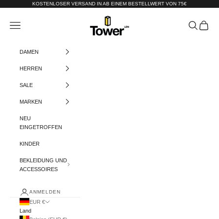
Zum Inhalt springen
KOSTENLOSER VERSAND IN AB EINEM BESTELLWERT VON 75€
Tower-London.De
Menü
Suchen
Warenko
DAMEN
HERREN
SALE
MARKEN
NEU
EINGETROFFEN
KINDER
BEKLEIDUNG UND
ACCESSOIRES
ANMELDEN
EUR €
Land