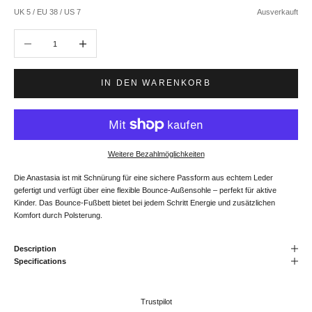
UK 5 / EU 38 / US 7
Ausverkauft
Anzahl verringern
Anzahl erhöhen
IN DEN WARENKORB
Weitere Bezahlmöglichkeiten
Die Anastasia ist mit Schnürung für eine sichere Passform aus echtem Leder
gefertigt und verfügt über eine flexible Bounce-Außensohle – perfekt für aktive
Kinder. Das Bounce-Fußbett bietet bei jedem Schritt Energie und zusätzlichen
Komfort durch Polsterung.
Description
Specifications
Trustpilot