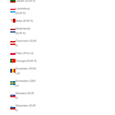
Litauen (EUR €)
Luxemburg
(EUR €)
Malta (EUR €)
Niederlande
(EUR €)
Österreich (EUR
€)
Polen (PLN zł)
Portugal (EUR €)
Rumänien (RON
Lei)
Schweden (SEK
kr)
Slowakei (EUR
€)
Slowenien (EUR
€)