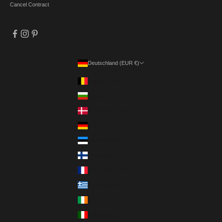
Cancel Contract
Deutschland (EUR €)
Land
Belgien (EUR €)
Bulgarien (EUR €)
Dänemark (DKK kr.)
Deutschland (EUR €)
Estland (EUR €)
Finnland (EUR €)
Frankreich (EUR €)
Griechenland (EUR €)
Irland (EUR €)
Italien (EUR €)