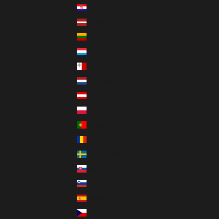
Kroatien (EUR €)
Lettland (EUR €)
Litauen (EUR €)
Luxemburg (EUR €)
Malta (EUR €)
Niederlande (EUR €)
Österreich (EUR €)
Polen (PLN zł)
Portugal (EUR €)
Rumänien (RON Lei)
Schweden (SEK kr)
Slowakei (EUR €)
Slowenien (EUR €)
Spanien (EUR €)
Tschechien (CZK Kč)