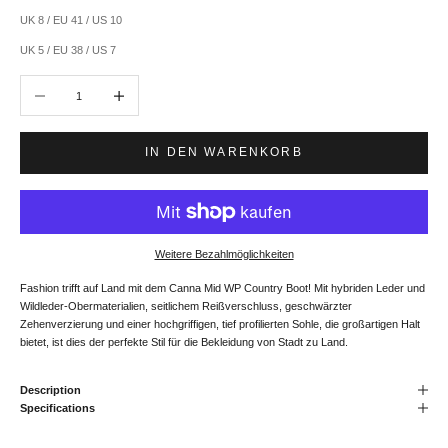
UK 8 / EU 41 / US 10
UK 5 / EU 38 / US 7
Anzahl verringern
Anzahl erhöhen
IN DEN WARENKORB
Weitere Bezahlmöglichkeiten
Fashion trifft auf Land mit dem Canna Mid WP Country Boot! Mit hybriden Leder und
Wildleder-Obermaterialien, seitlichem Reißverschluss, geschwärzter
Zehenverzierung und einer hochgriffigen, tief profilierten Sohle, die großartigen Halt
bietet, ist dies der perfekte Stil für die Bekleidung von Stadt zu Land.
Description
Specifications