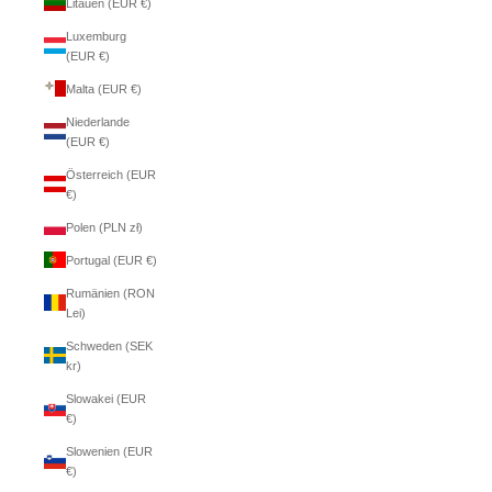
Litauen (EUR €)
Luxemburg
(EUR €)
Malta (EUR €)
Niederlande
(EUR €)
Österreich (EUR
€)
Polen (PLN zł)
Portugal (EUR €)
Rumänien (RON
Lei)
Schweden (SEK
kr)
Slowakei (EUR
€)
Slowenien (EUR
€)