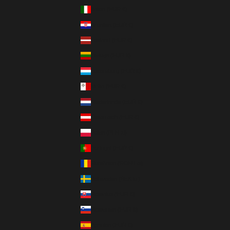
Italien (EUR €)
Kroatien (EUR €)
Lettland (EUR €)
Litauen (EUR €)
Luxemburg (EUR €)
Malta (EUR €)
Niederlande (EUR €)
Österreich (EUR €)
Polen (PLN zł)
Portugal (EUR €)
Rumänien (RON Lei)
Schweden (SEK kr)
Slowakei (EUR €)
Slowenien (EUR €)
Spanien (EUR €)