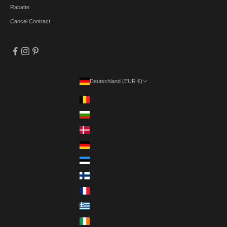
Rabatte
Cancel Contract
Deutschland (EUR €)
Land
Belgien (EUR €)
Bulgarien (EUR €)
Dänemark (DKK kr.)
Deutschland (EUR €)
Estland (EUR €)
Finnland (EUR €)
Frankreich (EUR €)
Griechenland (EUR €)
Irland (EUR €)