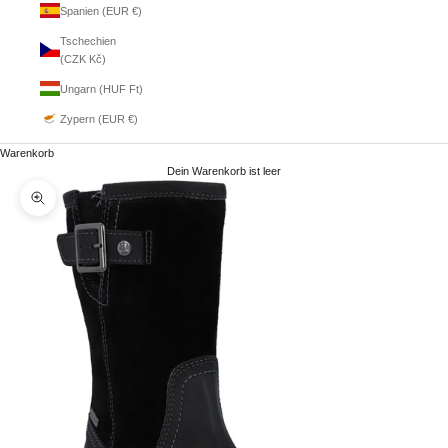
Spanien (EUR €)
Tschechien
(CZK Kč)
Ungarn (HUF Ft)
Zypern (EUR €)
Warenkorb
Dein Warenkorb ist leer
Bild vergrößern