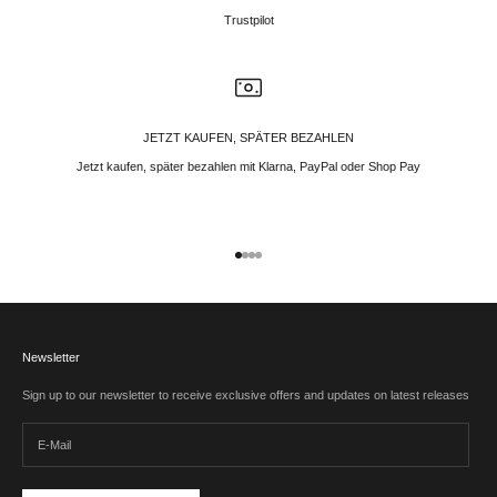
Trustpilot
JETZT KAUFEN, SPÄTER BEZAHLEN
Jetzt kaufen, später bezahlen mit Klarna, PayPal oder Shop Pay
Gehe zu Element 1
Gehe zu Element 2
Gehe zu Element 3
Gehe zu Element 4
Newsletter
Sign up to our newsletter to receive exclusive offers and updates on latest releases