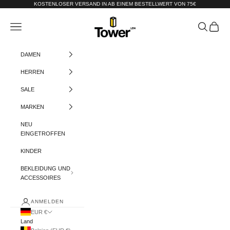
Zum Inhalt springen
KOSTENLOSER VERSAND IN AB EINEM BESTELLWERT VON 75€
Tower-London.De
Menü
Suchen
Warenko
DAMEN
HERREN
SALE
MARKEN
NEU
EINGETROFFEN
KINDER
BEKLEIDUNG UND
ACCESSOIRES
ANMELDEN
EUR €
Land